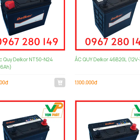
Ắc Quy Delkor NT50-N24
ẮC QUY Delkor 46B20L (12V
26Ah)
000đ
1.100.000đ