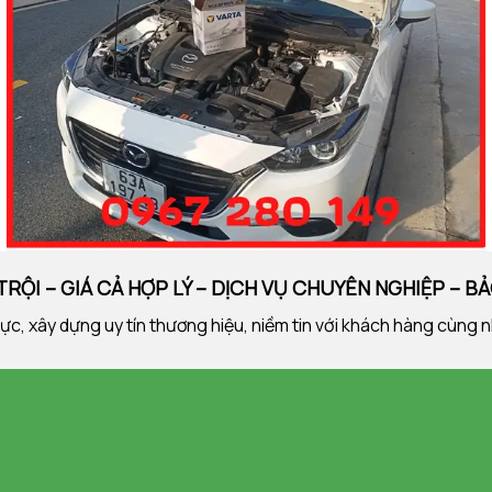
RỘI – GIÁ CẢ HỢP LÝ – DỊCH VỤ CHUYÊN NGHIỆP – B
ật lực, xây dựng uy tín thương hiệu, niềm tin với khách hàng cù