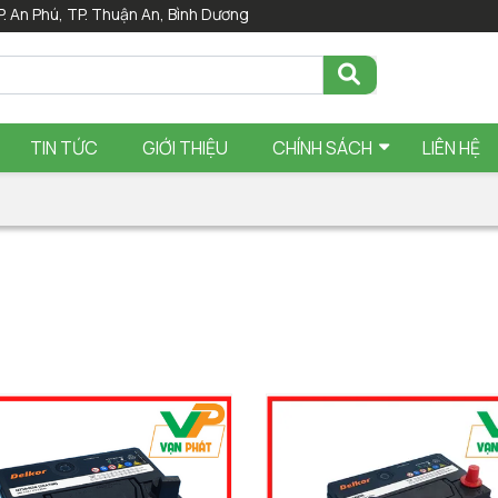
P. An Phú, TP. Thuận An, Bình Dương
TIN TỨC
GIỚI THIỆU
CHÍNH SÁCH
LIÊN HỆ