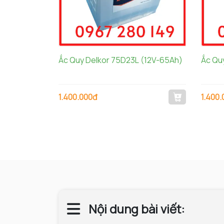
Ắc Quy Delkor 75D23L (12V-65Ah)
Ắc Qu
1.400.000đ
1.400
Nội dung bài viết: