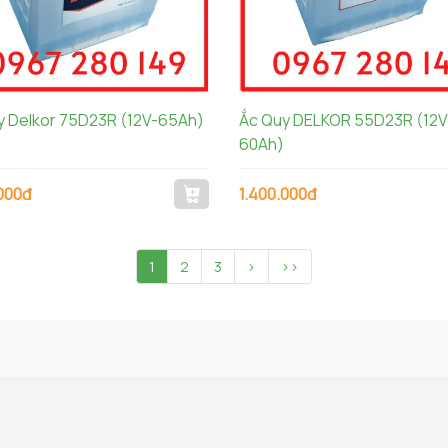
y Delkor 75D23R (12V-65Ah)
Ắc Quy DELKOR 55D23R (12V-
60Ah)
.000đ
1.400.000đ
1
2
3
>
>>