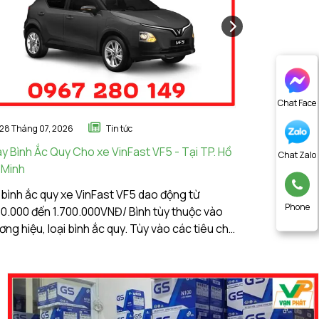
Chat Face
28 Tháng 07, 2026
Tin tức
30 Tháng 03
y Bình Ắc Quy Cho xe VinFast VF5 - Tại TP. Hồ
Thay Bình Ắc
Chat Zalo
 Minh
Tại TP. Hồ Ch
 bình ắc quy xe VinFast VF5 dao động từ
Giá bình ắc q
Phone
00.000 đến 1.700.000VNĐ/ Bình tùy thuộc vào
từ 2.400.000
ơng hiệu, loại bình ắc quy. Tùy vào các tiêu chí
vào thương hi
 chọn, điều kiện vận hành, nhu cầu sử dụng của
chí lựa chọn,
Ắc Quy Vạn Phát tự hào là đơn vị
của khách hà
g đầu về giá bình ắc quy xe VinFast VF5.
ng tôi là nhà phân phối của nhiều thương hiệu
quy nội ngoại nhập tại khu vực TP. Hồ Chí Minh