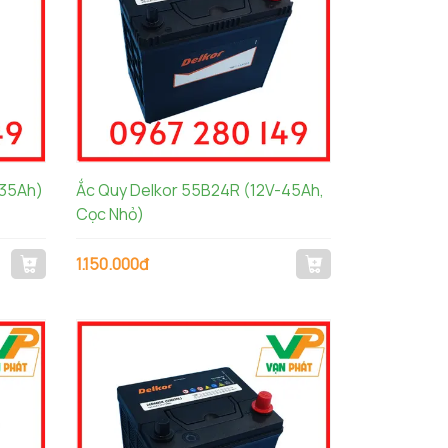
-35Ah)
Ắc Quy Delkor 55B24R (12V-45Ah,
Cọc Nhỏ)
1.150.000đ