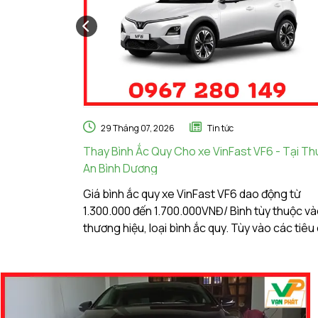
29 Tháng 07, 2026
Tin tức
Thay Bình Ắc Quy Cho xe VinFast VF6 - Tại T
An Bình Dương
Giá bình ắc quy xe VinFast VF6 dao động từ
1.300.000 đến 1.700.000VNĐ/ Bình tùy thuộc v
thương hiệu, loại bình ắc quy. Tùy vào các tiêu 
lựa chọn, điều kiện vận hành, nhu cầu sử dụng
khách hàng. Ắc Quy Vạn Phát tự hào là đơn vị
hàng đầu về giá bình ắc quy xe VinFast VF6