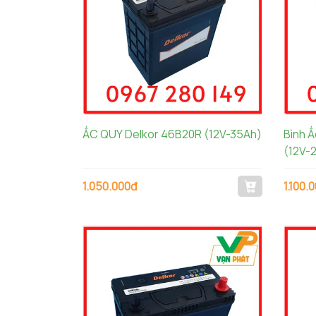
ẮC QUY Delkor 46B20R (12V-35Ah)
Bình 
(12V-
1.050.000đ
1.100.