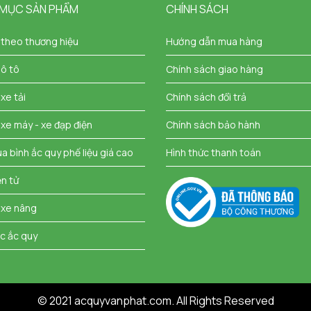
 MỤC SẢN PHẨM
CHÍNH SÁCH
 theo thương hiệu
Hướng dẫn mua hàng
 ô tô
Chính sách giao hàng
xe tải
Chính sách đổi trả
 xe máy - xe đạp điện
Chính sách bảo hành
a bình ắc quy phế liệu giá cao
Hình thức thanh toán
ện tử
 xe nâng
c ắc quy
© 2021 acquyvanphat.com. All Rights Reserved