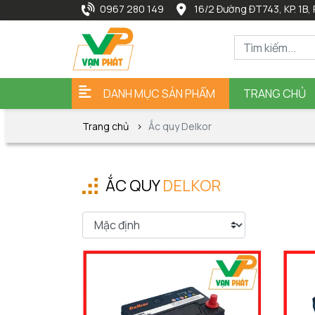
0967 280 149
16/2 Đường ĐT743, KP. 1B, 
DANH MỤC SẢN PHẨM
TRANG CHỦ
Trang chủ
Ắc quy Delkor
ẮC QUY
DELKOR