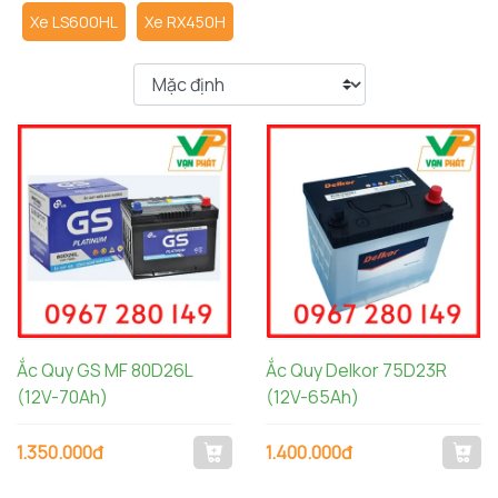
Xe LS600HL
Xe RX450H
Ắc Quy GS MF 80D26L
Ắc Quy Delkor 75D23R
(12V-70Ah)
(12V-65Ah)
1.350.000đ
1.400.000đ