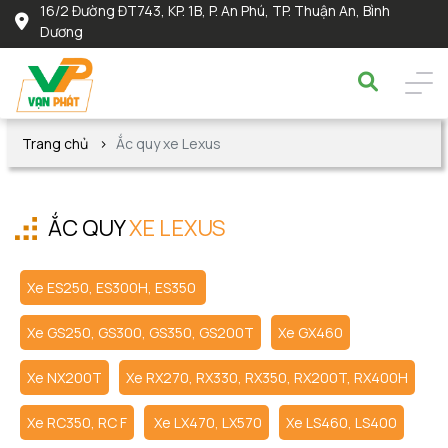
16/2 Đường ĐT743, KP. 1B, P. An Phú, TP. Thuận An, Bình
Dương
Trang chủ
Ắc quy xe Lexus
ẮC QUY
XE LEXUS
Xe ES250, ES300H, ES350
Xe GS250, GS300, GS350, GS200T
Xe GX460
Xe NX200T
Xe RX270, RX330, RX350, RX200T, RX400H
Xe RC350, RC F
Xe LX470, LX570
Xe LS460, LS400