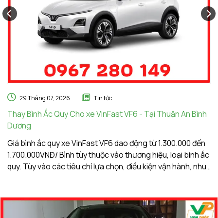
29 Tháng 07, 2026
Tin tức
Thay Bình Ắc Quy Cho xe VinFast VF6 - Tại Thuận An Bình
Th
Dương
A
Giá bình ắc quy xe VinFast VF6 dao động từ 1.300.000 đến
Gi
1.700.000VNĐ/ Bình tùy thuộc vào thương hiệu, loại bình ắc
1.
quy. Tùy vào các tiêu chí lựa chọn, điều kiện vận hành, nhu
qu
cầu sử dụng của khách hàng. Ắc Quy Vạn Phát tự hào là
c
đơn vị hàng đầu về giá bình ắc quy xe VinFast VF6
đơ