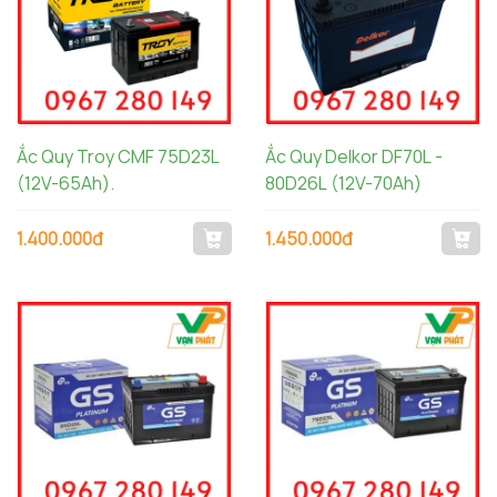
Ắc Quy Troy CMF 75D23L
Ắc Quy Delkor DF70L -
(12V-65Ah).
80D26L (12V-70Ah)
1.400.000đ
1.450.000đ