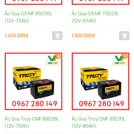
Ắc Quy GS MF 85D26L
Ắc Quy GS MF 75D23L
(12V-75Ah)
(12V-65Ah)
1.450.000đ
1.500.000đ
Ắc Quy Troy CMF 80D26L
Ắc Quy Troy CMF 95D31L
(12V-70Ah).
(12V-80Ah).