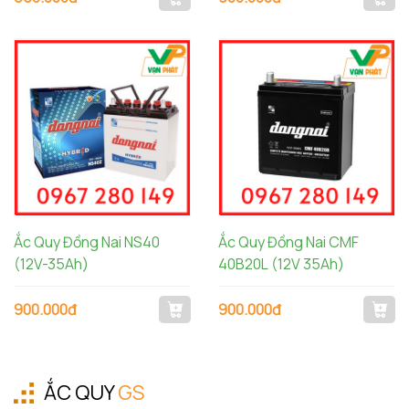
Ắc Quy Đồng Nai NS40
Ắc Quy Đồng Nai CMF
(12V-35Ah)
40B20L (12V 35Ah)
900.000đ
900.000đ
ẮC QUY
GS