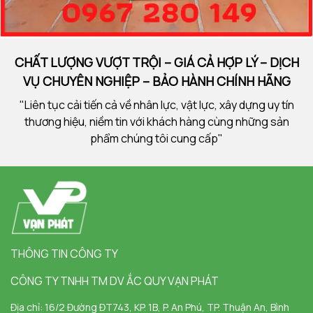
CHẤT LƯỢNG VƯỢT TRỘI – GIÁ CẢ HỢP LÝ – DỊCH
VỤ CHUYÊN NGHIỆP – BẢO HÀNH CHÍNH HÃNG
"Liên tục cải tiến cả về nhân lực, vật lực, xây dựng uy tín
thương hiệu, niềm tin với khách hàng cùng những sản
phẩm chúng tôi cung cấp"
THÔNG TIN CÔNG TY
CÔNG TY TNHH TM DV ẮC QUY VẠN PHÁT
Địa chỉ:
16/2 Đường ĐT743, KP. 1B, P. An Phú, TP. Thuận An, Bình