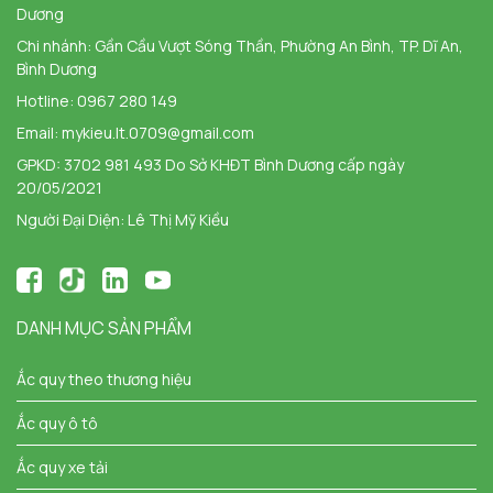
Dương
Chi nhánh:
Gần Cầu Vượt Sóng Thần, Phường An Bình, TP. Dĩ An,
Bình Dương
Hotline:
0967 280 149
Email:
mykieu.lt.0709@gmail.com
GPKD: 3702 981 493 Do Sở KHĐT Bình Dương cấp ngày
20/05/2021
Người Đại Diện: Lê Thị Mỹ Kiều
DANH MỤC SẢN PHẨM
Ắc quy theo thương hiệu
Ắc quy ô tô
Ắc quy xe tải