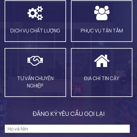
DỊCH VỤ CHẤT LƯỢNG
PHỤC VỤ TẬN TÂM
TƯ VẤN CHUYÊN
ĐỊA CHỈ TIN CẬY
NGHIỆP
ĐĂNG KÝ YÊU CẦU GỌI LẠI