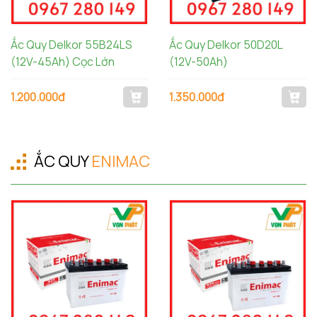
Ắc Quy Delkor 55B24LS
Ắc Quy Delkor 50D20L
(12V-45Ah) Cọc Lớn
(12V-50Ah)
1.200.000đ
1.350.000đ
ẮC QUY
ENIMAC