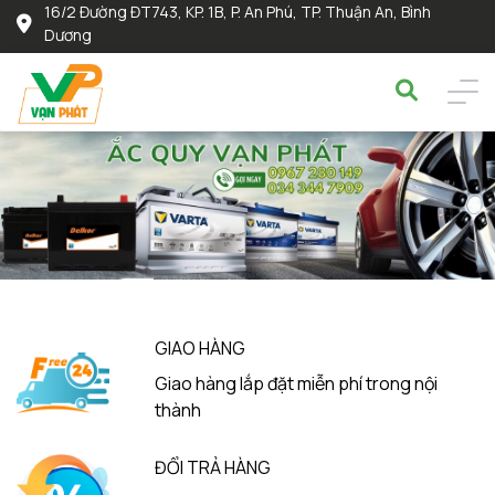
16/2 Đường ĐT743, KP. 1B, P. An Phú, TP. Thuận An, Bình
Dương
GIAO HÀNG
Giao hàng lắp đặt miễn phí trong nội
thành
ĐỔI TRẢ HÀNG