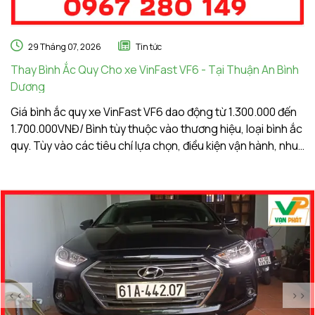
29 Tháng 07, 2026
Tin tức
Thay Bình Ắc Quy Cho xe VinFast VF6 - Tại Thuận An Bình
Th
Dương
A
Giá bình ắc quy xe VinFast VF6 dao động từ 1.300.000 đến
Gi
1.700.000VNĐ/ Bình tùy thuộc vào thương hiệu, loại bình ắc
1.
quy. Tùy vào các tiêu chí lựa chọn, điều kiện vận hành, nhu
qu
cầu sử dụng của khách hàng. Ắc Quy Vạn Phát tự hào là
c
đơn vị hàng đầu về giá bình ắc quy xe VinFast VF6
đơ
<<
>>