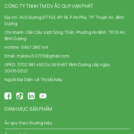
CÔNG TY TNHH TM DV ẮC QUY VẠN PHÁT
Địa chỉ:
16/2 Đường ĐT743, KP. 1B, P. An Phú, TP. Thuận An, Bình
Dương
Chi nhánh:
Gần Cầu Vượt Sóng Thần, Phường An Bình, TP. Dĩ An,
Bình Dương
Hotline:
0967 280 149
Email:
mykieu.lt.0709@gmail.com
GPKD: 3702 981 493 Do Sở KHĐT Bình Dương cấp ngày
20/05/2021
Người Đại Diện: Lê Thị Mỹ Kiều
DANH MỤC SẢN PHẨM
Ắc quy theo thương hiệu