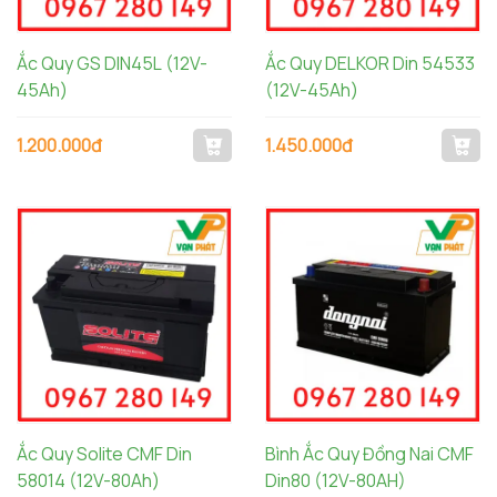
Ắc Quy GS DIN45L (12V-
Ắc Quy DELKOR Din 54533
45Ah)
(12V-45Ah)
1.200.000đ
1.450.000đ
Ắc Quy Solite CMF Din
Bình Ắc Quy Đồng Nai CMF
58014 (12V-80Ah)
Din80 (12V-80AH)