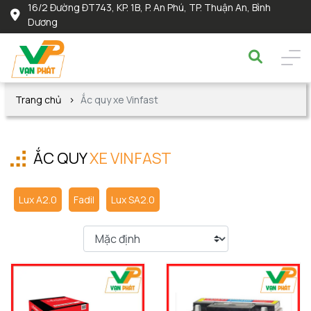
16/2 Đường ĐT743, KP. 1B, P. An Phú, TP. Thuận An, Bình
Dương
Trang chủ
Ắc quy xe Vinfast
ẮC QUY
XE VINFAST
Lux A2.0
Fadil
Lux SA2.0