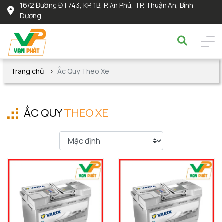
16/2 Đường ĐT743, KP. 1B, P. An Phú, TP. Thuận An, Bình
Dương
Trang chủ
Ắc Quy Theo Xe
ẮC QUY
THEO XE