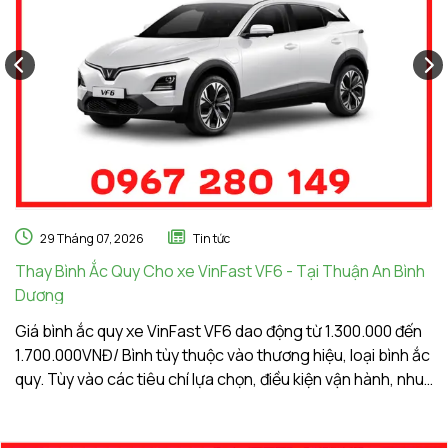
29 Tháng 07, 2026
Tin tức
Thay Bình Ắc Quy Cho xe VinFast VF6 - Tại Thuận An Bình
Th
Dương
A
Giá bình ắc quy xe VinFast VF6 dao động từ 1.300.000 đến
Gi
1.700.000VNĐ/ Bình tùy thuộc vào thương hiệu, loại bình ắc
1.
quy. Tùy vào các tiêu chí lựa chọn, điều kiện vận hành, nhu
qu
cầu sử dụng của khách hàng. Ắc Quy Vạn Phát tự hào là
c
đơn vị hàng đầu về giá bình ắc quy xe VinFast VF6
đơ