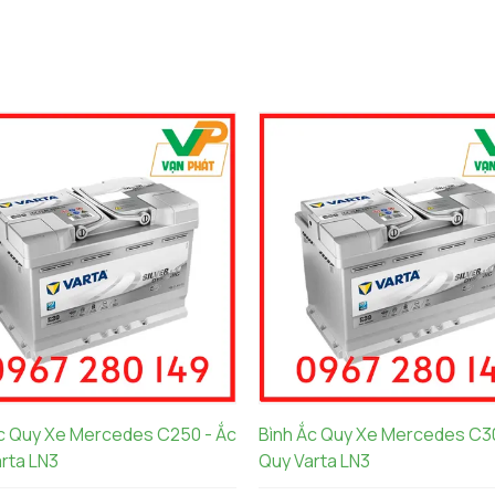
c Quy Xe Mercedes C250 - Ắc
Bình Ắc Quy Xe Mercedes C30
rta LN3
Quy Varta LN3