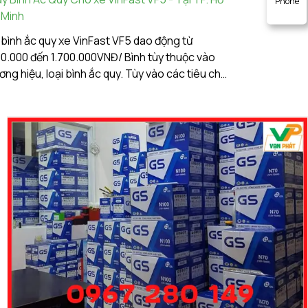
Phone
 Minh
Tại TP. Hồ Ch
 bình ắc quy xe VinFast VF5 dao động từ
Giá bình ắc q
00.000 đến 1.700.000VNĐ/ Bình tùy thuộc vào
từ 2.400.000
ơng hiệu, loại bình ắc quy. Tùy vào các tiêu chí
vào thương hi
 chọn, điều kiện vận hành, nhu cầu sử dụng của
chí lựa chọn,
Ắc Quy Vạn Phát tự hào là đơn vị
của khách hà
g đầu về giá bình ắc quy xe VinFast VF5.
ng tôi là nhà phân phối của nhiều thương hiệu
quy nội ngoại nhập tại khu vực TP. Hồ Chí Minh