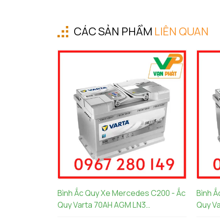
CÁC SẢN PHẨM
LIÊN QUAN
Bình Ắc Quy Xe Mercedes C200 - Ắc
Bình Ắ
Quy Varta 70AH AGM LN3
Quy Va
570901076