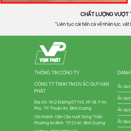
CHẤT LƯỢNG VƯỢT T
"Liên tục cải tiến cả về nhân lực, v
THÔNG TIN CÔNG TY
DANH
CÔNG TY TNHH TM DV ẮC QUY VẠN
Ắc quy
PHÁT
Ắc quy
Địa chỉ:
16/2 Đường ĐT743, KP. 1B, P. An
Phú, TP. Thuận An, Bình Dương
Ắc quy 
Chi nhánh:
Gần Cầu Vượt Sóng Thần,
Ắc quy
Phường An Bình, TP. Dĩ An, Bình Dương