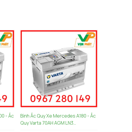
0 - Ắc
Bình Ắc Quy Xe Mercedes A180 - Ắc
Quy Varta 70AH AGM LN3
570901076