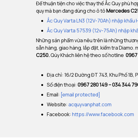
Để thuận tiện cho việc thay thế Ắc Quy phù hợ
quy mà bạn đang dùng cho ô tô
Mercedes C2
Ắc Quy Varta LN3 (12V-70Ah) nhập khẩu 
Ắc Quy Varta 57539 (12v-75Ah) nhập kh
Những sản phẩm vừa nêu trên là những thương h
sẵn hàng, giao hàng, lắp đặt, kiểm tra Diamo.
C250
.
Qúy Khách liên hệ theo số hotline
0967 
Địa chỉ: 16/2 Đường ĐT 743, Khu Phố 1B,
Số điện thoại:
0967 280 149 – 034 344 7
Email:
[email protected]
Website:
acquyvanphat.com
Facebook:
https://www.facebook.com