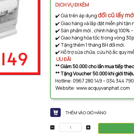
DỊCH VỤ ĐI KÈM
đổi cũ lấy mớ
✔️ Giá trên áp dụng
✔️ Giao hàng và lắp đặt miễn phí tận 
✔️ Sản phẩm mới , chính hãng 100% –
✔️ Giao hàng hỏa tốc trong vòng 30p
✔️ Tặng thêm 1 tháng BH đổi mới.
✔️ Hỗ trợ sửa chữa, cứu hộ ắc quy miễ
ƯU ĐÃI
** Giảm 50.000 cho lần mua tiếp theo
** Tặng Voucher 50.000 khi giới thi
Hotline: 0967 280 149 – 034 344 79
Website: www.acquyvanphat.com
THÊM VÀO GIỎ HÀNG