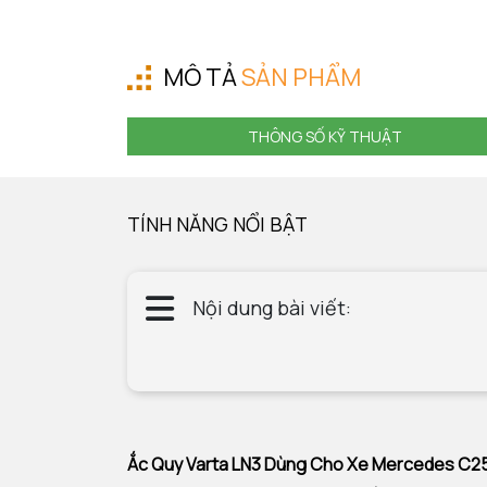
MÔ TẢ
SẢN PHẨM
THÔNG SỐ KỸ THUẬT
TÍNH NĂNG NỔI BẬT
Nội dung bài viết:
Ắc Quy Varta LN3 Dùng Cho Xe Mercedes C2