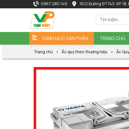
0967 280 149
16/2 Đường ĐT743, KP. 1B, 
DANH MỤC SẢN PHẨM
TRANG CHỦ
Trang chủ
Ắc quy theo thương hiệu
Ắc Qu