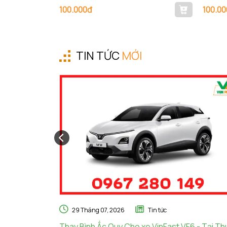
100.000đ
100.00
TIN TỨC
MỚI
29 Tháng 07, 2026
Tin tức
Thay Bình Ắc Quy Cho xe VinFast VF6 - Tại T