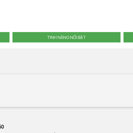
TINH NĂNG NỔI BẬT
50