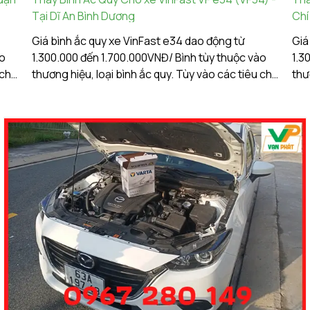
Tại Dĩ An Bình Dương
Chí
Giá bình ắc quy xe VinFast e34 dao động từ
Giá
ào
1.300.000 đến 1.700.000VNĐ/ Bình tùy thuộc vào
1.3
chí
thương hiệu, loại bình ắc quy. Tùy vào các tiêu chí
thư
 của
lựa chọn, điều kiện vận hành, nhu cầu sử dụng của
lựa
khách hàng. Ắc Quy Vạn Phát tự hào là đơn vị
khách hàng. 
hàng đầu về giá bình ắc quy xe VinFast e34....
hàn
Chú
ắc 