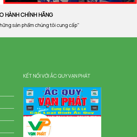
ẢO HÀNH CHÍNH HÃNG
ng những sản phẩm chúng tôi cung cấp"
KẾT NỐI VỚI ẮC QUY VẠN PHÁT