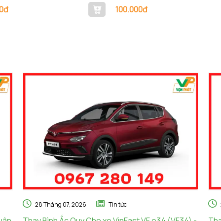
0đ
100.000đ
28 Tháng 07, 2026
Tin tức
huận
Thay Bình Ắc Quy Cho xe VinFast VF e34 (VF34) -
Tha