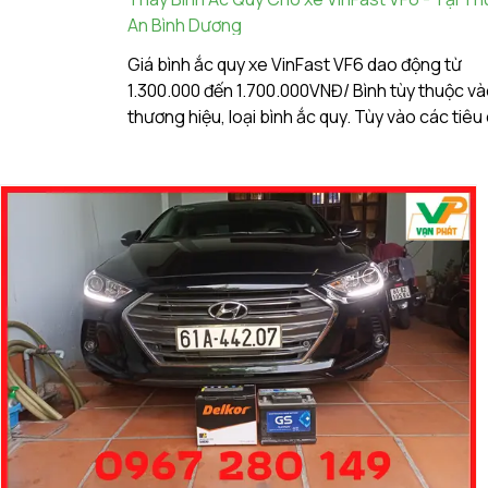
An Bình Dương
Giá bình ắc quy xe VinFast VF6 dao động từ
1.300.000 đến 1.700.000VNĐ/ Bình tùy thuộc v
thương hiệu, loại bình ắc quy. Tùy vào các tiêu 
lựa chọn, điều kiện vận hành, nhu cầu sử dụng
khách hàng. Ắc Quy Vạn Phát tự hào là đơn vị
hàng đầu về giá bình ắc quy xe VinFast VF6