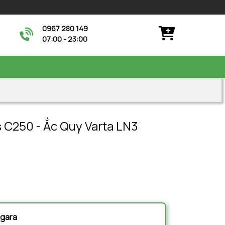
0967 280 149
07:00 - 23:00
 C250 - Ắc Quy Varta LN3
à gara