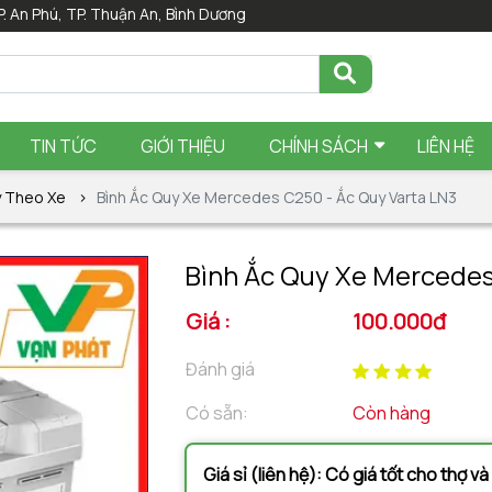
P. An Phú, TP. Thuận An, Bình Dương
TIN TỨC
GIỚI THIỆU
CHÍNH SÁCH
LIÊN HỆ
y Theo Xe
Bình Ắc Quy Xe Mercedes C250 - Ắc Quy Varta LN3
Bình Ắc Quy Xe Mercedes
Giá :
100.000đ
Đánh giá
Có sẵn:
Còn hàng
Giá sỉ (liên hệ): Có giá tốt cho thợ v