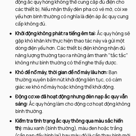
động ắc quy hỏng không thể cung cấp đủ điện cho
các thiết bị. Nếu nhận thấy đèn pha có vẻ mờ, còi xe
yếu hơn bình thường có nghĩa là điện áp ắc quy cung
cấp không đủ.
Khởi động không phát ra tiếng êm tai:
Ắc quy hỏng sẽ
gặp khó khăn khi thực hiện thao tác này và gửi một
dòng điện yếu hơn. Các thiết bị điện không nhận đủ
năng lượng thường tạo ra những âm thanh "tắc tắc"
không như bình thường có thể nghe thấy được.
Khó đề nổ máy, thời gian đề nổ máy lâu hơn:
Bạn
thường xuyên bấm nút khởi động liên tục, có cảm
giác xe khó nổ máy hoặc không thể khởi động.
Động cơ xe đã hoạt động nhưng đèn nạp ắc quy vẫn
sáng:
Ắc quy hỏng làm cho động cơ hoạt động không
bình thường.
Kiểm tra tình trạng ắc quy thông qua màu sắc hiển
thị:
màu xanh (bình thường), màu đen hoặc trắng
(cần nạp đầy bình lại) hay màu đỏ là cần thay bình mới