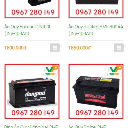
Ắc Quy Enimac DIN100L
Ắc Quy Rocket SMF 60044
(12V-100Ah)
(12V-100Ah)
1.800.000đ
1.850.000đ
Bình Ắc Quy Đồng Nai CMF
Ắc Quy Solite CMF