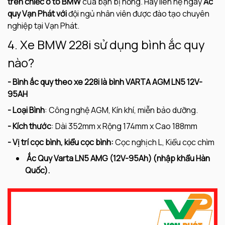
trên chiếc ô tô BMW
của bạn bị hỏng. Hãy liên hệ ngay
Ắc
quy Vạn Phát với
đội ngủ nhân viên được đào tạo chuyên
nghiệp tại Vạn Phát.
4. Xe BMW 228i sử dụng bình ắc quy
nào?
- Bình ắc quy theo xe 228i là bình VARTA AGM LN5 12V-
95AH
- Loại Bình
: Công nghệ AGM, Kín khí, miễn bảo dưỡng.
- Kích thước
: Dài 352mm x Rộng 174mm x Cao 188mm
- Vị trí cọc bình, kiểu cọc bình:
Cọc nghịch L, Kiểu cọc chìm
Ắc Quy Varta LN5 AMG (12V-95
Ah) (nhập khẩu Hàn
Quốc).