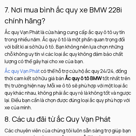
7. Nơi mua bình ắc quy xe BMW 228i
chính hãng?
Ắc quy Vạn Phát là cửa hàng cung cấp ắc quy ô tô uy tín
trong nhiều năm. Ắc quy ô tô là một phần quan trọng đối
với bất kì ai sở hữu ô tô. Bạn không nên lựa chọn những
chỗ không uy tín vì các loại ắc quy không đảm bảo chất
lượng có thể gây hại cho xe của bạn.
Ắc quy Vạn Phát
có thể hỗ trợ cứu hộ ắc quy 24/24, đồng
thời cam kết sở hữu giá bán
Ắc quy ô tô BMW
tốt nhất trên
thị trường hiện nay. Mỗi xe ô tô sẽ phù hợp với một loại ắc
quy khác nhau, không phải ắc quy rẻ là không tốt và ngược
lại. Điều bạn cần là chọn được đúng loại ắc quy phù hợp với
xe của mình.
8. Các ưu đãi từ ắc Quy Vạn Phát
Các chuyên viên của chúng tôi luôn sẵn sàng trợ giúp bạn