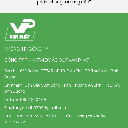
phẩm chúng tôi cung cấp"
THÔNG TIN CÔNG TY
CÔNG TY TNHH TM DV ẮC QUY VẠN PHÁT
Địa chỉ:
16/2 Đường ĐT743, KP. 1B, P. An Phú, TP. Thuận An, Bình
Dương
Chi nhánh:
Gần Cầu Vượt Sóng Thần, Phường An Bình, TP. Dĩ An,
Bình Dương
Hotline:
0967 280 149
Email:
mykieu.lt.0709@gmail.com
GPKD: 3702 981 493 Do Sở KHĐT Bình Dương cấp ngày
20/05/2021