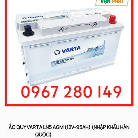
ẮC QUY VARTA LN5 AGM (12V-95AH) (NHẬP KHẨU HÀN
QUỐC)