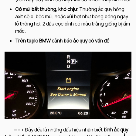
Có mùi bất thường, khó chịu:
Thường ắc quy hỏng
axit sẽ bị bốc mùi, hoặc xùi bọt như bong bóng ngay
lỗ thông hơi, 2 đầu cọc bình có màu trắng giống bị ẩm
mốc.
Trên taplo BMW cảnh báo ắc quy có vấn đề
==> Đây đều là những dấu hiệu nhận biết
bình
ắc quy