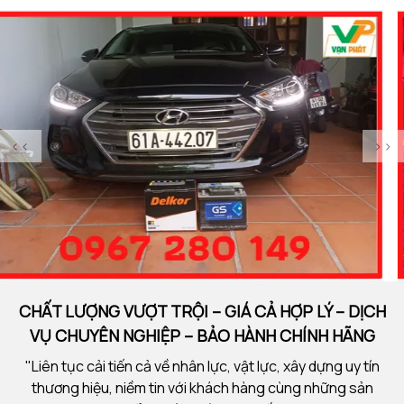
<<
>>
CHẤT LƯỢNG VƯỢT TRỘI – GIÁ CẢ HỢP LÝ – DỊCH
VỤ CHUYÊN NGHIỆP – BẢO HÀNH CHÍNH HÃNG
"Liên tục cải tiến cả về nhân lực, vật lực, xây dựng uy tín
thương hiệu, niềm tin với khách hàng cùng những sản