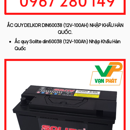
ẮC QUY DELKOR DIN60038 (12V-100AH) NHẬP KHẨU HÀN
QUỐC.
Ắc quy Solite din60038 (12V-100Ah) Nhập Khẩu Hàn
Quốc