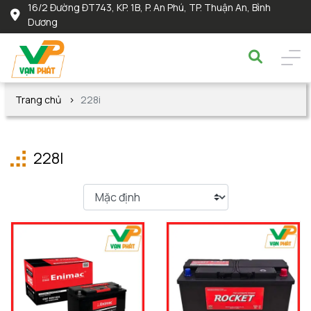
16/2 Đường ĐT743, KP. 1B, P. An Phú, TP. Thuận An, Bình
Dương
Trang chủ
228i
228I