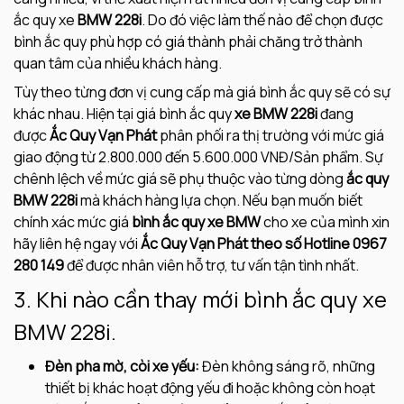
ắc quy xe
BMW 228i
. Do đó việc làm thế nào để chọn được
bình ắc quy phù hợp có giá thành phải chăng trở thành
quan tâm của nhiều khách hàng.
Tùy theo từng đơn vị cung cấp mà giá bình ắc quy sẽ có sự
khác nhau. Hiện tại giá bình ắc quy
xe BMW 228i
đang
được
Ắc Quy Vạn Phát
phân phối ra thị trường với mức giá
giao động từ 2.800.000 đến 5.600.000 VNĐ/Sản phẩm. Sự
chênh lệch về mức giá sẽ phụ thuộc vào từng dòng
ắc quy
BMW 228i
mà khách hàng lựa chọn. Nếu bạn muốn biết
chính xác mức giá
bình ắc quy xe BMW
cho xe của mình xin
hãy liên hệ ngay với
Ắc Quy Vạn Phát theo số Hotline 0967
280 149
để được nhân viên hỗ trợ, tư vấn tận tình nhất.
3. Khi nào cần thay mới bình ắc quy xe
BMW 228i.
Đèn pha mờ, còi xe yếu:
Đèn không sáng rõ, những
thiết bị khác hoạt động yếu đi hoặc không còn hoạt