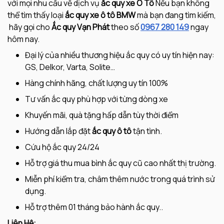
với mọi nhu cầu về dịch vụ
ắc quy xe Ô Tô
Nếu bạn không
thể tìm thấy loại
ắc quy xe ô tô BMW
mà bạn đang tìm kiếm,
hãy gọi cho
Ắc quy Vạn Phát
theo số
0967 280 149
ngay
hôm nay.
Đại lý của nhiều thương hiệu ắc quy có uy tín hiện nay:
GS, Delkor, Varta, Solite…
Hàng chính hãng, chất lượng uy tín 100%
Tư vấn ắc quy phù hợp với từng dòng xe
Khuyến mãi, quà tặng hấp dẫn tùy thời điểm
Hướng dẫn lắp đặt
ắc quy ô tô
tận tình.
Cứu hộ ắc quy 24/24
Hỗ trợ giá thu mua bình ắc quy cũ cao nhất thị trường.
Miễn phí kiểm tra, châm thêm nước trong quá trình sử
dụng.
Hỗ trợ thêm 01 tháng bảo hành ắc quy..
Liên Hệ: