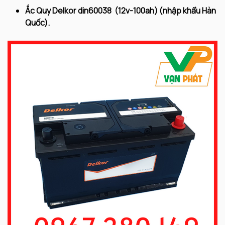
Ắc Quy Delkor din60038
(12v-100ah) (nhập khẩu Hàn
Quốc).