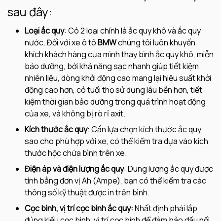
sau đây:
Loại ắc quy
: Có 2 loại chính là ắc quy khô và ắc quy
nước. Đối với xe ô tô
BMW
chúng tôi luôn khuyến
khích khách hàng của mình thay bình ắc quy khô, miễn
bảo dưỡng, bởi khả năng sạc nhanh giúp tiết kiệm
nhiên liệu, dòng khởi động cao mang lại hiệu suất khởi
động cao hơn, có tuổi thọ sử dụng lâu bền hơn, tiết
kiệm thời gian bảo dưỡng trong quá trình hoạt động
của xe, và không bị rò rỉ axit.
Kích thước ắc quy
: Cần lựa chọn kích thước ắc quy
sao cho phù hợp với xe, có thể kiểm tra dựa vào kích
thước hộc chứa bình trên xe.
Điện áp và điện lượng ắc quy
: Dung lượng ắc quy được
tính bằng đơn vị Ah (Ampe), bạn có thể kiểm tra các
thông số kỹ thuật được in trên bình.
Cọc bình, vị trí cọc bình ắc quy:
Nhất định phải lắp
đúng kiểu cọc bình, vị trí cọc bình để đảm bảo đầu nối