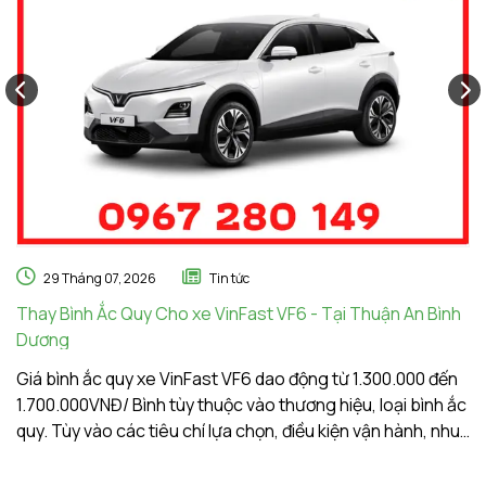
29 Tháng 07, 2026
Tin tức
Thay Bình Ắc Quy Cho xe VinFast VF6 - Tại Thuận An Bình
Th
Dương
A
Giá bình ắc quy xe VinFast VF6 dao động từ 1.300.000 đến
Gi
1.700.000VNĐ/ Bình tùy thuộc vào thương hiệu, loại bình ắc
1.
quy. Tùy vào các tiêu chí lựa chọn, điều kiện vận hành, nhu
qu
cầu sử dụng của khách hàng. Ắc Quy Vạn Phát tự hào là
c
đơn vị hàng đầu về giá bình ắc quy xe VinFast VF6
đơ