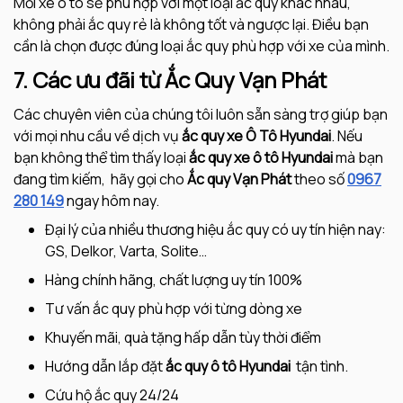
Mỗi xe ô tô sẽ phù hợp với một loại ắc quy khác nhau,
không phải ắc quy rẻ là không tốt và ngược lại. Điều bạn
cần là chọn được đúng loại ắc quy phù hợp với xe của mình.
7. Các ưu đãi từ Ắc Quy Vạn Phát
Các chuyên viên của chúng tôi luôn sẵn sàng trợ giúp bạn
với mọi nhu cầu về dịch vụ
ắc quy xe Ô Tô
Hyundai
. Nếu
bạn không thể tìm thấy loại
ắc quy xe ô tô
Hyundai
mà bạn
đang tìm kiếm, hãy gọi cho
Ắc quy Vạn Phát
theo số
0967
280 149
ngay hôm nay.
Đại lý của nhiều thương hiệu ắc quy có uy tín hiện nay:
GS, Delkor, Varta, Solite…
Hàng chính hãng, chất lượng uy tín 100%
Tư vấn ắc quy phù hợp với từng dòng xe
Khuyến mãi, quà tặng hấp dẫn tùy thời điểm
Hướng dẫn lắp đặt
ắc quy ô tô Hyundai
tận tình.
Cứu hộ ắc quy 24/24