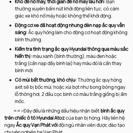
Khó đề nổ máy, thời gian đề nổ máy lâu hơn:
Bạn
thường xuyên bấm nút khởi động liên tục, có cảm
giác xe khó nổ máy hoặc không thể khởi động.
Động cơ xe đã hoạt động nhưng đèn nạp ắc quy vẫn
sáng:
Ắc quy hỏng làm cho động cơ hoạt động không
bình thường.
Kiểm tra tình trạng ắc quy Hyundai thông qua màu sắc
hiển thị:
màu xanh (bình thường), màu đen hoặc
trắng (cần nạp đầy bình lại) hay màu đỏ là cần thay
bình mới
Có mùi bất thường, khó chịu:
Thường ắc quy hỏng
axit sẽ bị bốc mùi, hoặc xùi bọt như bong bóng ngay
lỗ thông hơi, 2 đầu cọc bình có màu trắng giống bị ẩm
mốc.
==>Đây đều là những dấu hiệu nhận biết
bình
ắc quy
trên chiếc ô tô
Hyundai Atoz
của bạn bị hỏng. Hãy liên hệ
ngay
Ắc quy Vạn Phát với
đội ngủ nhân viên được đào tạo
chuyên nghiệp tại Vạn Phát.