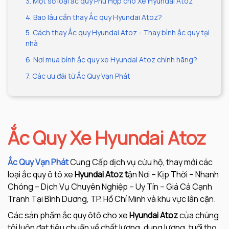
3. Một số loại ắc quy Phù Hợp cho Xe Hyundai Atoz
4. Bao lâu cần thay Ắc quy Hyundai Atoz?
5. Cách thay Ắc quy Hyundai Atoz - Thay bình ắc quy tại
nhà
6. Nơi mua bình ắc quy xe Hyundai Atoz chính hãng?
7. Các ưu đãi từ Ắc Quy Vạn Phát
Ắc Quy Xe Hyundai Atoz
Ắc Quy Vạn Phát
Cung Cấp dịch vụ cứu hộ, thay mới các
loại ắc quy ô tô xe
Hyundai Atoz t
ận Nơi – Kịp Thời – Nhanh
Chóng – Dịch Vụ Chuyên Nghiệp – Uy Tín – Giá Cả Cạnh
Tranh Tại Bình Dương, TP. Hồ Chí Minh và khu vực lân cận.
Các sản phẩm ắc quy ôtô cho xe
Hyundai Atoz
của chúng
tôi luôn đạt tiêu chuẩn về chất lượng, dung lượng, tuổi thọ