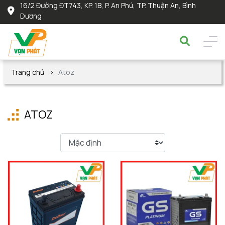
16/2 Đường ĐT743, KP. 1B, P. An Phú, TP. Thuận An, Bình
Dương
Trang chủ
Atoz
ATOZ