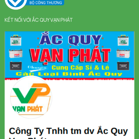
KẾT NỐI VỚI ẮC QUY VẠN PHÁT