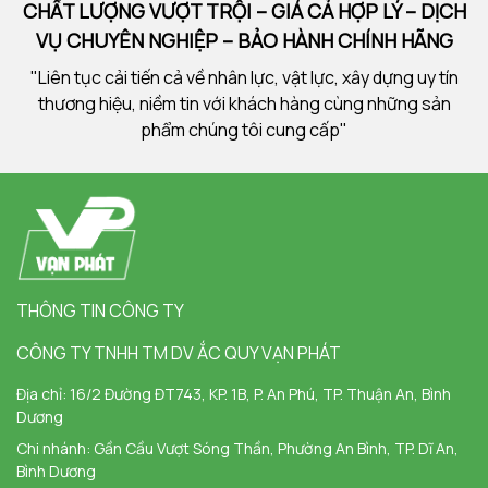
CHẤT LƯỢNG VƯỢT TRỘI – GIÁ CẢ HỢP LÝ – DỊCH
VỤ CHUYÊN NGHIỆP – BẢO HÀNH CHÍNH HÃNG
"Liên tục cải tiến cả về nhân lực, vật lực, xây dựng uy tín
thương hiệu, niềm tin với khách hàng cùng những sản
phẩm chúng tôi cung cấp"
THÔNG TIN CÔNG TY
CÔNG TY TNHH TM DV ẮC QUY VẠN PHÁT
Địa chỉ:
16/2 Đường ĐT743, KP. 1B, P. An Phú, TP. Thuận An, Bình
Dương
Chi nhánh:
Gần Cầu Vượt Sóng Thần, Phường An Bình, TP. Dĩ An,
Bình Dương