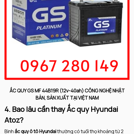
ẮC QUY GS MF
44B19R (12v-40ah)
CÔNG NGHỆ NHẬT
BẢN, SẢN XUẤT TẠI VIỆT NAM
4. Bao lâu cần thay Ắc quy Hyundai
Atoz?
Bình
ắc quy ô tô Hyundai
thường có tuổi thọ khoảng từ 2