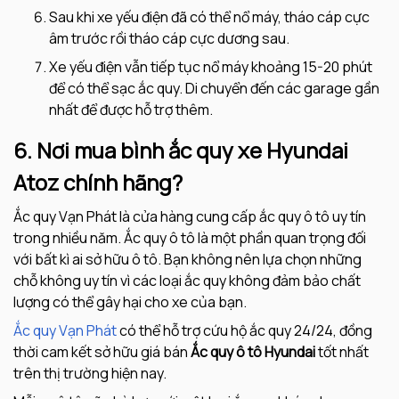
Sau khi xe yếu điện đã có thể nổ máy, tháo cáp cực
âm trước rồi tháo cáp cực dương sau.
Xe yếu điện vẫn tiếp tục nổ máy khoảng 15-20 phút
để có thể sạc ắc quy. Di chuyển đến các garage gần
nhất để được hỗ trợ thêm.
6. Nơi mua bình ắc quy xe Hyundai
Atoz chính hãng?
Ắc quy Vạn Phát là cửa hàng cung cấp ắc quy ô tô uy tín
trong nhiều năm. Ắc quy ô tô là một phần quan trọng đối
với bất kì ai sở hữu ô tô. Bạn không nên lựa chọn những
chỗ không uy tín vì các loại ắc quy không đảm bảo chất
lượng có thể gây hại cho xe của bạn.
Ắc quy Vạn Phát
có thể hỗ trợ cứu hộ ắc quy 24/24, đồng
thời cam kết sở hữu giá bán
Ắc quy ô tô
Hyundai
tốt nhất
trên thị trường hiện nay.