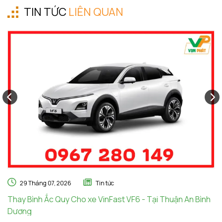
TIN TỨC
LIÊN QUAN
29 Tháng 07, 2026
Tin tức
Thay Bình Ắc Quy Cho xe VinFast VF6 - Tại Thuận An Bình
Th
Dương
A