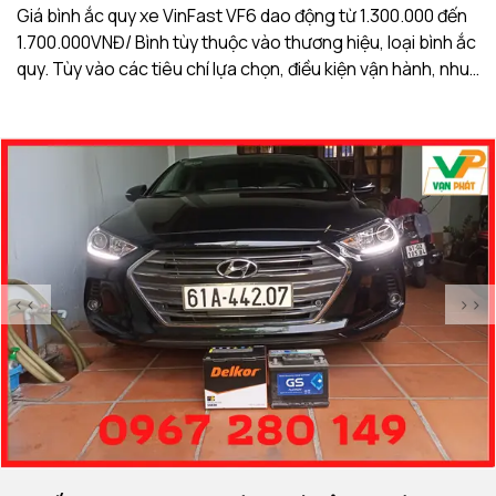
Giá bình ắc quy xe VinFast VF6 dao động từ 1.300.000 đến
Gi
1.700.000VNĐ/ Bình tùy thuộc vào thương hiệu, loại bình ắc
1.
quy. Tùy vào các tiêu chí lựa chọn, điều kiện vận hành, nhu
qu
cầu sử dụng của khách hàng. Ắc Quy Vạn Phát tự hào là
c
đơn vị hàng đầu về giá bình ắc quy xe VinFast VF6
đơ
<<
>>