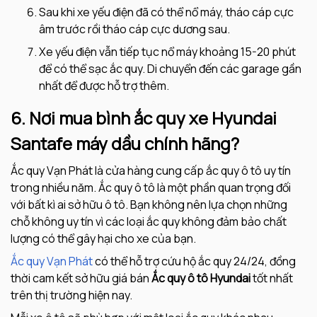
Sau khi xe yếu điện đã có thể nổ máy, tháo cáp cực
âm trước rồi tháo cáp cực dương sau.
Xe yếu điện vẫn tiếp tục nổ máy khoảng 15-20 phút
để có thể sạc ắc quy. Di chuyển đến các garage gần
nhất để được hỗ trợ thêm.
6. Nơi mua bình ắc quy xe Hyundai
Santafe máy dầu chính hãng?
Ắc quy Vạn Phát là cửa hàng cung cấp ắc quy ô tô uy tín
trong nhiều năm. Ắc quy ô tô là một phần quan trọng đối
với bất kì ai sở hữu ô tô. Bạn không nên lựa chọn những
chỗ không uy tín vì các loại ắc quy không đảm bảo chất
lượng có thể gây hại cho xe của bạn.
Ắc quy Vạn Phát
có thể hỗ trợ cứu hộ ắc quy 24/24, đồng
thời cam kết sở hữu giá bán
Ắc quy ô tô
Hyundai
tốt nhất
trên thị trường hiện nay.