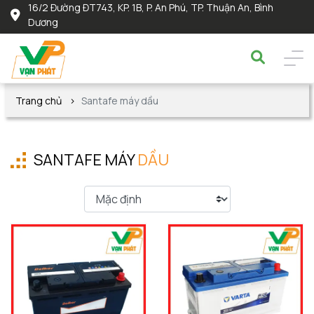
16/2 Đường ĐT743, KP. 1B, P. An Phú, TP. Thuận An, Bình
Dương
Trang chủ
Santafe máy dầu
SANTAFE MÁY
DẦU