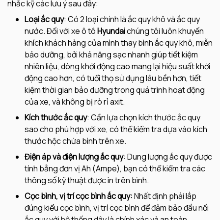
nhắc kỹ các lưu ý sau đây:
Loại ắc quy
: Có 2 loại chính là ắc quy khô và ắc quy
nước. Đối với xe ô tô
Hyundai
chúng tôi luôn khuyến
khích khách hàng của mình thay bình ắc quy khô, miễn
bảo dưỡng, bởi khả năng sạc nhanh giúp tiết kiệm
nhiên liệu, dòng khởi động cao mang lại hiệu suất khởi
động cao hơn, có tuổi thọ sử dụng lâu bền hơn, tiết
kiệm thời gian bảo dưỡng trong quá trình hoạt động
của xe, và không bị rò rỉ axit.
Kích thước ắc quy
: Cần lựa chọn kích thước ắc quy
sao cho phù hợp với xe, có thể kiểm tra dựa vào kích
thước hộc chứa bình trên xe.
Điện áp và điện lượng ắc quy
: Dung lượng ắc quy được
tính bằng đơn vị Ah (Ampe), bạn có thể kiểm tra các
thông số kỹ thuật được in trên bình.
Cọc bình, vị trí cọc bình ắc quy:
Nhất định phải lắp
đúng kiểu cọc bình, vị trí cọc bình để đảm bảo đầu nối
ắc quy với hệ thống dây là chính xác và an toàn.