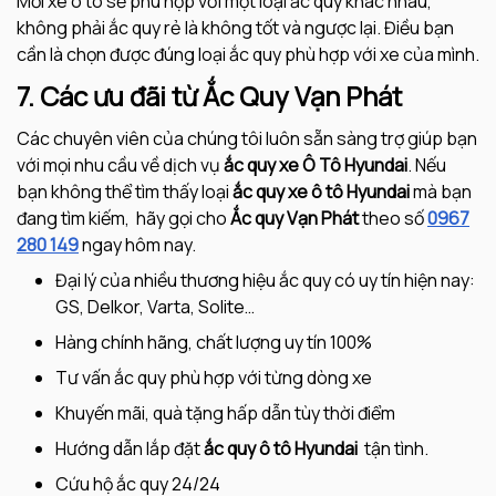
Mỗi xe ô tô sẽ phù hợp với một loại ắc quy khác nhau,
không phải ắc quy rẻ là không tốt và ngược lại. Điều bạn
cần là chọn được đúng loại ắc quy phù hợp với xe của mình.
7. Các ưu đãi từ Ắc Quy Vạn Phát
Các chuyên viên của chúng tôi luôn sẵn sàng trợ giúp bạn
với mọi nhu cầu về dịch vụ
ắc quy xe Ô Tô
Hyundai
. Nếu
bạn không thể tìm thấy loại
ắc quy xe ô tô
Hyundai
mà bạn
đang tìm kiếm, hãy gọi cho
Ắc quy Vạn Phát
theo số
0967
280 149
ngay hôm nay.
Đại lý của nhiều thương hiệu ắc quy có uy tín hiện nay:
GS, Delkor, Varta, Solite…
Hàng chính hãng, chất lượng uy tín 100%
Tư vấn ắc quy phù hợp với từng dòng xe
Khuyến mãi, quà tặng hấp dẫn tùy thời điểm
Hướng dẫn lắp đặt
ắc quy ô tô Hyundai
tận tình.
Cứu hộ ắc quy 24/24