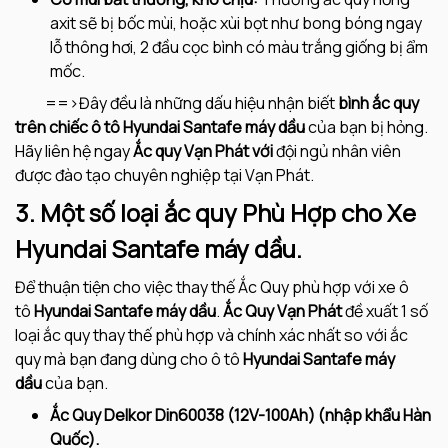
axit sẽ bị bốc mùi, hoặc xùi bọt như bong bóng ngay
lỗ thông hơi, 2 đầu cọc bình có màu trắng giống bị ẩm
mốc.
==>Đây đều là những dấu hiệu nhận biết
bình
ắc quy
trên chiếc ô tô
Hyundai Santafe máy dầu
của bạn bị hỏng.
Hãy liên hệ ngay
Ắc quy Vạn Phát với
đội ngủ nhân viên
được đào tạo chuyên nghiệp tại Vạn Phát.
3. Một số loại ắc quy Phù Hợp cho Xe
Hyundai Santafe máy dầu.
Để thuận tiện cho việc thay thế Ắc Quy phù hợp với xe ô
tô
Hyundai Santafe máy dầu
.
Ắc Quy Vạn Phát
đề xuất 1 số
loại ắc quy thay thế phù hợp và chính xác nhất so với ắc
quy mà bạn đang dùng cho ô tô
Hyundai Santafe máy
dầu
của bạn.
Ắc Quy Delkor Din60038 (12V-100Ah) (nhập khẩu Hàn
Quốc).