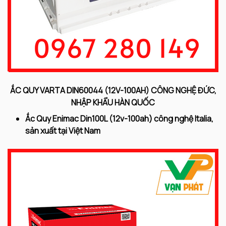
ẮC QUY VARTA DIN60044 (12V-100AH) CÔNG NGHỆ ĐỨC,
NHẬP KHẨU HÀN QUỐC
Ắc Quy Enimac Din100L (12v-100ah) công nghệ Italia,
sản xuất tại Việt Nam