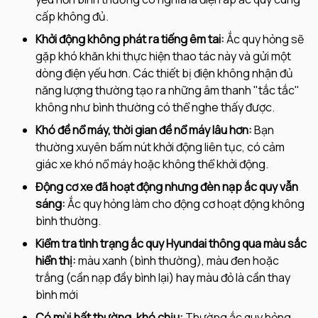
cấp không đủ.
Khởi động không phát ra tiếng êm tai:
Ắc quy hỏng sẽ
gặp khó khăn khi thực hiện thao tác này và gửi một
dòng điện yếu hơn. Các thiết bị điện không nhận đủ
năng lượng thường tạo ra những âm thanh "tắc tắc"
không như bình thường có thể nghe thấy được.
Khó đề nổ máy, thời gian đề nổ máy lâu hơn:
Bạn
thường xuyên bấm nút khởi động liên tục, có cảm
giác xe khó nổ máy hoặc không thể khởi động.
Động cơ xe đã hoạt động nhưng đèn nạp ắc quy vẫn
sáng:
Ắc quy hỏng làm cho động cơ hoạt động không
bình thường.
Kiểm tra tình trạng ắc quy Hyundai thông qua màu sắc
hiển thị:
màu xanh (bình thường), màu đen hoặc
trắng (cần nạp đầy bình lại) hay màu đỏ là cần thay
bình mới
Có mùi bất thường, khó chịu:
Thường ắc quy hỏng