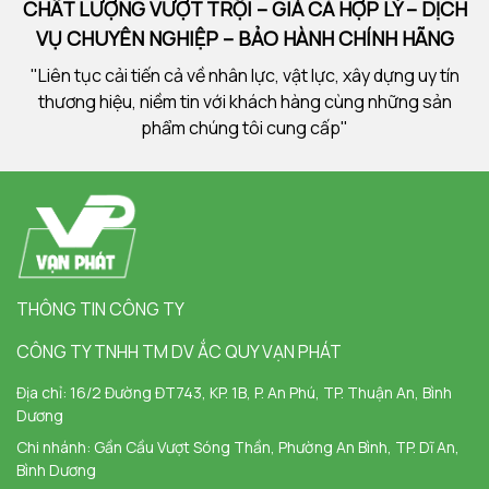
CHẤT LƯỢNG VƯỢT TRỘI – GIÁ CẢ HỢP LÝ – DỊCH
VỤ CHUYÊN NGHIỆP – BẢO HÀNH CHÍNH HÃNG
"Liên tục cải tiến cả về nhân lực, vật lực, xây dựng uy tín
thương hiệu, niềm tin với khách hàng cùng những sản
phẩm chúng tôi cung cấp"
THÔNG TIN CÔNG TY
CÔNG TY TNHH TM DV ẮC QUY VẠN PHÁT
Địa chỉ:
16/2 Đường ĐT743, KP. 1B, P. An Phú, TP. Thuận An, Bình
Dương
Chi nhánh:
Gần Cầu Vượt Sóng Thần, Phường An Bình, TP. Dĩ An,
Bình Dương