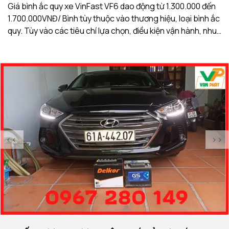
Giá bình ắc quy xe VinFast VF6 dao động từ 1.300.000 đến
Gi
1.700.000VNĐ/ Bình tùy thuộc vào thương hiệu, loại bình ắc
1.
quy. Tùy vào các tiêu chí lựa chọn, điều kiện vận hành, nhu
qu
cầu sử dụng của khách hàng. Ắc Quy Vạn Phát tự hào là
c
đơn vị hàng đầu về giá bình ắc quy xe VinFast VF6
đơ
<<
>>