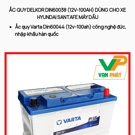
ẮC QUY DELKOR DIN60038 (12V-100AH) DÙNG CHO XE
HYUNDAI SANTAFE MÁY DẦU
Ắc quy Varta Din60044 (12v-100ah) công nghệ đức,
nhập khẩu hàn quốc