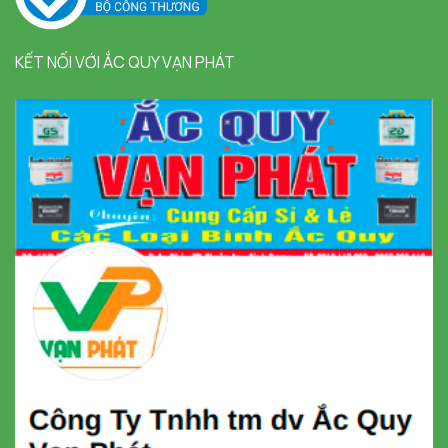
KẾT NỐI VỚI ẮC QUY VẠN PHÁT