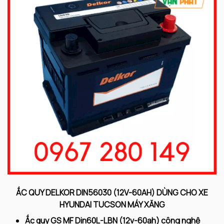
ẮC QUY DELKOR DIN56030 (12V-60AH) DÙNG CHO XE
HYUNDAI TUCSON MÁY XĂNG
Ắc quy GS MF Din60L-LBN (12v-60ah) công nghệ