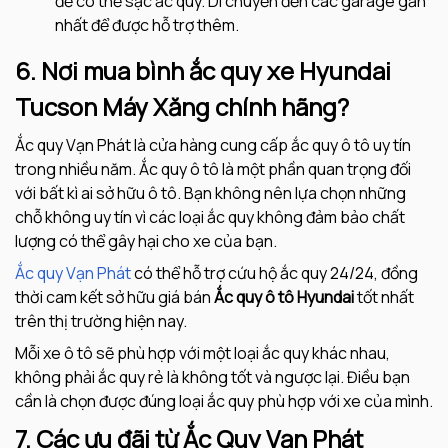
để có thể sạc ắc quy. Di chuyển đến các garage gần
nhất để được hỗ trợ thêm.
6. Nơi mua bình ắc quy xe Hyundai
Tucson Máy Xăng chính hãng?
Ắc quy Vạn Phát là cửa hàng cung cấp ắc quy ô tô uy tín
trong nhiều năm. Ắc quy ô tô là một phần quan trọng đối
với bất kì ai sở hữu ô tô. Bạn không nên lựa chọn những
chỗ không uy tín vì các loại ắc quy không đảm bảo chất
lượng có thể gây hại cho xe của bạn.
Ắc quy Vạn Phát
có thể hỗ trợ cứu hộ ắc quy 24/24, đồng
thời cam kết sở hữu giá bán
Ắc quy ô tô
Hyundai
tốt nhất
trên thị trường hiện nay.
Mỗi xe ô tô sẽ phù hợp với một loại ắc quy khác nhau,
không phải ắc quy rẻ là không tốt và ngược lại. Điều bạn
cần là chọn được đúng loại ắc quy phù hợp với xe của mình.
7. Các ưu đãi từ Ắc Quy Vạn Phát