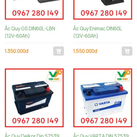
Ắc Quy GS DIN60L-LBN
Ắc Quy Enimac DIN60L
(12V-60Ah)
(12V-60Ah)
1.350.000đ
1.550.000đ
Ắc Quy Delkor Din 57539
Ắc Quy VARTA DIN 57539