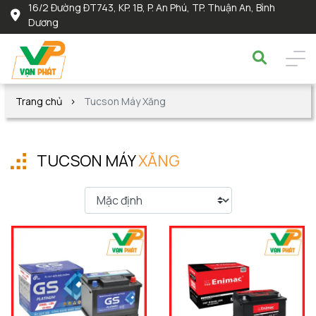
16/2 Đường ĐT743, KP. 1B, P. An Phú, TP. Thuận An, Bình
Dương
Trang chủ
Tucson Máy Xăng
TUCSON MÁY
XĂNG