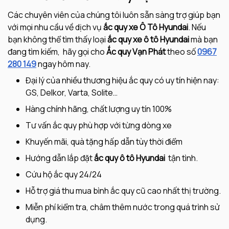
Các chuyên viên của chúng tôi luôn sẵn sàng trợ giúp bạn
với mọi nhu cầu về dịch vụ
ắc quy xe Ô Tô
Hyundai
. Nếu
bạn không thể tìm thấy loại
ắc quy xe ô tô
Hyundai
mà bạn
đang tìm kiếm, hãy gọi cho
Ắc quy Vạn Phát
theo số
0967
280 149
ngay hôm nay.
Đại lý của nhiều thương hiệu ắc quy có uy tín hiện nay:
GS, Delkor, Varta, Solite…
Hàng chính hãng, chất lượng uy tín 100%
Tư vấn ắc quy phù hợp với từng dòng xe
Khuyến mãi, quà tặng hấp dẫn tùy thời điểm
Hướng dẫn lắp đặt
ắc quy ô tô Hyundai
tận tình.
Cứu hộ ắc quy 24/24
Hỗ trợ giá thu mua bình ắc quy cũ cao nhất thị trường.
Miễn phí kiểm tra, châm thêm nước trong quá trình sử
dụng.