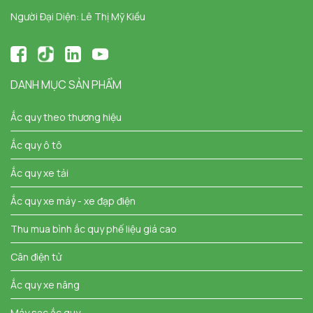
Người Đại Diện: Lê Thị Mỹ Kiều
DANH MỤC SẢN PHẨM
Ắc quy theo thương hiệu
Ắc quy ô tô
Ắc quy xe tải
Ắc quy xe máy - xe đạp điện
Thu mua bình ắc quy phế liệu giá cao
Cân điện tử
Ắc quy xe nâng
Máy sạc ắc quy