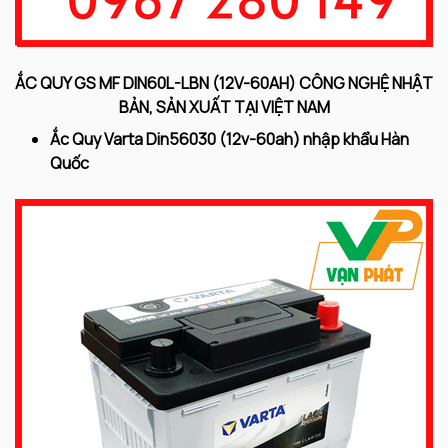
ẮC QUY GS MF DIN60L-LBN (12V-60AH) CÔNG NGHỆ NHẬT
BẢN, SẢN XUẤT TẠI VIỆT NAM
Ắc Quy Varta Din56030 (12v-60ah) nhập khẩu Hàn
Quốc