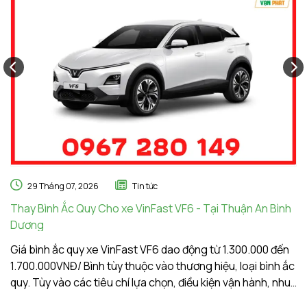
29 Tháng 07, 2026
Tin tức
Thay Bình Ắc Quy Cho xe VinFast VF6 - Tại Thuận An Bình
Th
Dương
A
Giá bình ắc quy xe VinFast VF6 dao động từ 1.300.000 đến
Gi
1.700.000VNĐ/ Bình tùy thuộc vào thương hiệu, loại bình ắc
1.
quy. Tùy vào các tiêu chí lựa chọn, điều kiện vận hành, nhu
qu
cầu sử dụng của khách hàng. Ắc Quy Vạn Phát tự hào là
c