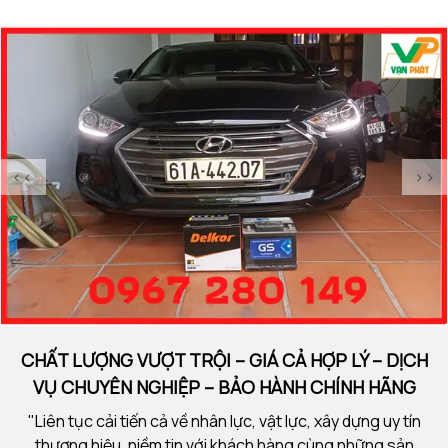
đơn vị hàng đầu về giá bình ắc quy xe VinFast VF6
đơ
<<
>>
CHẤT LƯỢNG VƯỢT TRỘI – GIÁ CẢ HỢP LÝ – DỊCH
VỤ CHUYÊN NGHIỆP – BẢO HÀNH CHÍNH HÃNG
"Liên tục cải tiến cả về nhân lực, vật lực, xây dựng uy tín
thương hiệu, niềm tin với khách hàng cùng những sản