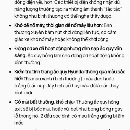
dòng điện yếu hơn. Các thiết bị điện không nhận đủ
năng lượng thường tạo ra những âm thanh "tắc tắc"
không như bình thường có thể nghe thấy được.
Khó đề nổ máy, thời gian đề nổ máy lâu hơn:
Bạn
thường xuyên bấm nút khởi động liên tục, có cảm
giác xe khó nổ máy hoặc không thể khởi động.
Động cơ xe đã hoạt động nhưng đèn nạp ắc quy vẫn
sáng:
Ắc quy hỏng làm cho động cơ hoạt động không
bình thường.
Kiểm tra tình trạng ắc quy Hyundai thông qua màu sắc
hiển thị:
màu xanh (bình thường), màu đen hoặc
trắng (cần nạp đầy bình lại) hay màu đỏ là cần thay
bình mới
Có mùi bất thường, khó chịu:
Thường ắc quy hỏng
axit sẽ bị bốc mùi, hoặc xùi bọt như bong bóng ngay
lỗ thông hơi, 2 đầu cọc bình có màu trắng giống bị ẩm
mốc.