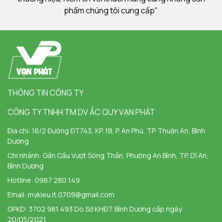
phẩm chúng tôi cung cấp"
THÔNG TIN CÔNG TY
CÔNG TY TNHH TM DV ẮC QUY VẠN PHÁT
Địa chỉ:
16/2 Đường ĐT743, KP. 1B, P. An Phú, TP. Thuận An, Bình
Dương
Chi nhánh:
Gần Cầu Vượt Sóng Thần, Phường An Bình, TP. Dĩ An,
Bình Dương
Hotline:
0967 280 149
Email:
mykieu.lt.0709@gmail.com
GPKD: 3702 981 493 Do Sở KHĐT Bình Dương cấp ngày
20/05/2021