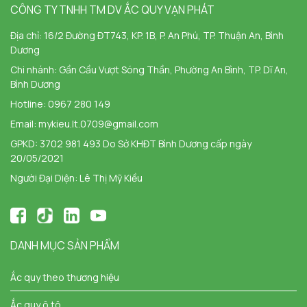
CÔNG TY TNHH TM DV ẮC QUY VẠN PHÁT
Địa chỉ:
16/2 Đường ĐT743, KP. 1B, P. An Phú, TP. Thuận An, Bình
Dương
Chi nhánh:
Gần Cầu Vượt Sóng Thần, Phường An Bình, TP. Dĩ An,
Bình Dương
Hotline:
0967 280 149
Email:
mykieu.lt.0709@gmail.com
GPKD: 3702 981 493 Do Sở KHĐT Bình Dương cấp ngày
20/05/2021
Người Đại Diện: Lê Thị Mỹ Kiều
DANH MỤC SẢN PHẨM
Ắc quy theo thương hiệu
Ắc quy ô tô