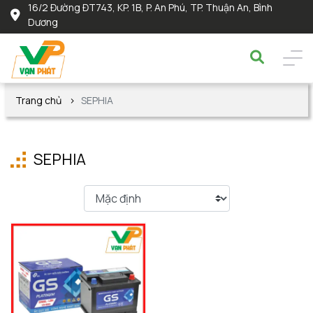
16/2 Đường ĐT743, KP. 1B, P. An Phú, TP. Thuận An, Bình
Dương
Trang chủ
SEPHIA
SEPHIA