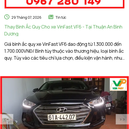
29 Tháng 07, 2026
Tin tức
Thay Bình Ắc Quy Cho xe VinFast VF6 - Tại Thuận An Bình
Th
Dương
A
Giá bình ắc quy xe VinFast VF6 dao động từ 1.300.000 đến
Gi
1.700.000VNĐ/ Bình tùy thuộc vào thương hiệu, loại bình ắc
1.
quy. Tùy vào các tiêu chí lựa chọn, điều kiện vận hành, nhu
qu
cầu sử dụng của khách hàng. Ắc Quy Vạn Phát tự hào là
c
đơn vị hàng đầu về giá bình ắc quy xe VinFast VF6
đơ
<<
>>