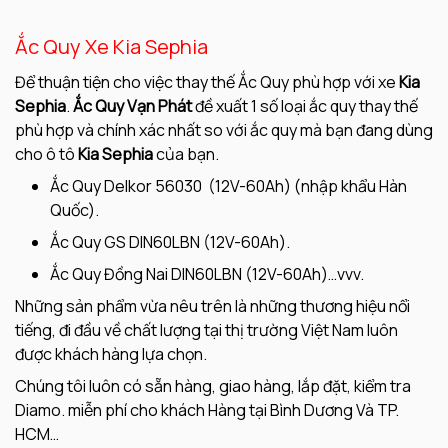
Ắc Quy Xe Kia Sephia
Để thuận tiện cho việc thay thế Ắc Quy phù hợp với xe
Kia
Sephia
.
Ắc Quy Vạn Phát
đề xuất 1 số loại ắc quy thay thế
phù hợp và chính xác nhất so với ắc quy mà bạn đang dùng
cho ô tô
Kia Sephia
của bạn.
Ắc Quy Delkor 56030 (12V-60Ah) (nhập khẩu Hàn
Quốc).
Ắc Quy GS DIN60LBN (12V-60Ah).
Ắc Quy Đồng Nai DIN60LBN (12V-60Ah)…vvv.
Những sản phẩm vừa nêu trên là những thương hiệu nổi
tiếng, đi đầu về chất lượng tại thị trường Việt Nam luôn
được khách hàng lựa chọn.
Chúng tôi luôn có sẵn hàng, giao hàng, lắp đặt, kiểm tra
Diamo. miễn phí cho khách Hàng tại Bình Dương Và TP.
HCM…