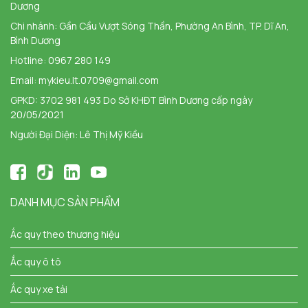
Dương
Chi nhánh:
Gần Cầu Vượt Sóng Thần, Phường An Bình, TP. Dĩ An,
Bình Dương
Hotline:
0967 280 149
Email:
mykieu.lt.0709@gmail.com
GPKD: 3702 981 493 Do Sở KHĐT Bình Dương cấp ngày
20/05/2021
Người Đại Diện: Lê Thị Mỹ Kiều
DANH MỤC SẢN PHẨM
Ắc quy theo thương hiệu
Ắc quy ô tô
Ắc quy xe tải