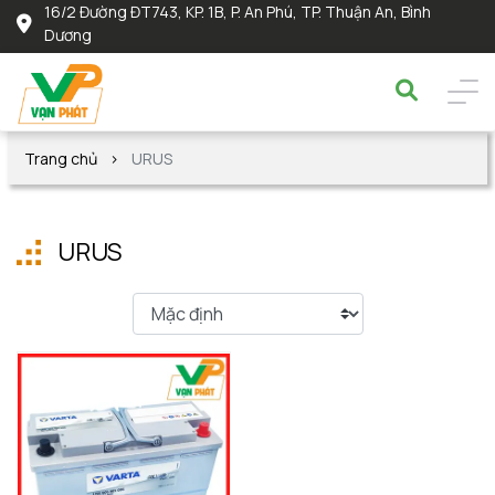
16/2 Đường ĐT743, KP. 1B, P. An Phú, TP. Thuận An, Bình
Dương
Trang chủ
URUS
URUS