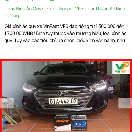
Thay Bình Ắc Quy Cho xe VinFast VF6 - Tại Thuận An Bình
Th
Dương
A
Giá bình ắc quy xe VinFast VF6 dao động từ 1.300.000 đến
Gi
1.700.000VNĐ/ Bình tùy thuộc vào thương hiệu, loại bình ắc
1.
quy. Tùy vào các tiêu chí lựa chọn, điều kiện vận hành, nhu
qu
cầu sử dụng của khách hàng. Ắc Quy Vạn Phát tự hào là
c
đơn vị hàng đầu về giá bình ắc quy xe VinFast VF6
đơ
<<
>>