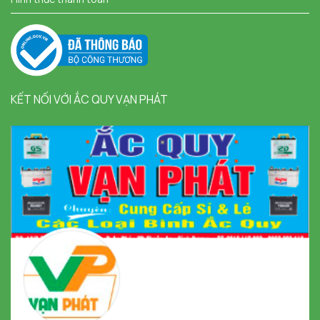
KẾT NỐI VỚI ẮC QUY VẠN PHÁT