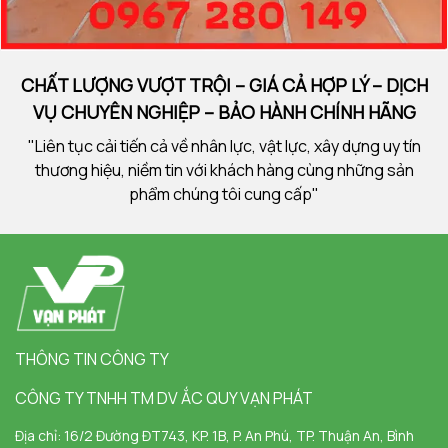
CHẤT LƯỢNG VƯỢT TRỘI – GIÁ CẢ HỢP LÝ – DỊCH
VỤ CHUYÊN NGHIỆP – BẢO HÀNH CHÍNH HÃNG
"Liên tục cải tiến cả về nhân lực, vật lực, xây dựng uy tín
thương hiệu, niềm tin với khách hàng cùng những sản
phẩm chúng tôi cung cấp"
THÔNG TIN CÔNG TY
CÔNG TY TNHH TM DV ẮC QUY VẠN PHÁT
Địa chỉ:
16/2 Đường ĐT743, KP. 1B, P. An Phú, TP. Thuận An, Bình