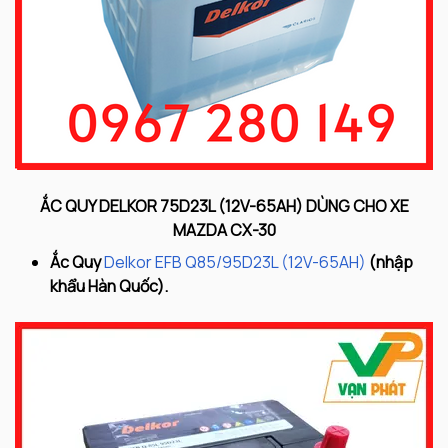
ẮC QUY DELKOR 75D23L (12V-65AH) DÙNG CHO XE
MAZDA CX-30
Ắc Quy
Delkor EFB Q85/95D23L (12V-65AH)
(nhập
khẩu Hàn Quốc).