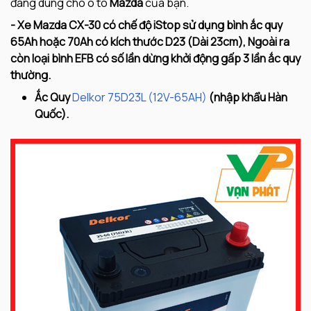
đang dùng cho ô tô
Mazda
của bạn.
- Xe Mazda CX-30
có chế độ iStop sử dụng bình ắc quy
65Ah hoặc 70Ah có kích thước D23 (Dài 23cm), Ngoài ra
còn loại bình EFB có số lần dừng khởi động gấp 3 lần ắc quy
thường.
Ắc Quy
Delkor 75D23L (12V-65AH)
(nhập khẩu Hàn
Quốc).