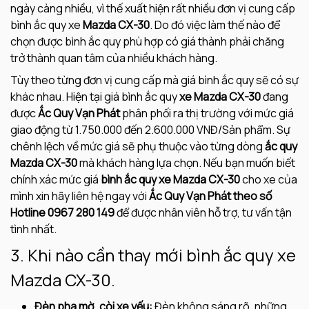
ngày càng nhiều, vì thế xuất hiện rất nhiều đơn vị cung cấp
bình ắc quy xe
Mazda CX-30
. Do đó việc làm thế nào để
chọn được bình ắc quy phù hợp có giá thành phải chăng
trở thành quan tâm của nhiều khách hàng.
Tùy theo từng đơn vị cung cấp mà giá bình ắc quy sẽ có sự
khác nhau. Hiện tại giá bình ắc quy
xe Mazda CX-30
đang
được
Ắc Quy Vạn Phát
phân phối ra thị trường với mức giá
giao động từ 1.750.000 đến 2.600.000 VNĐ/Sản phẩm. Sự
chênh lệch về mức giá sẽ phụ thuộc vào từng dòng
ắc quy
Mazda CX-30
mà khách hàng lựa chọn. Nếu bạn muốn biết
chính xác mức giá
bình ắc quy xe Mazda CX-30
cho xe của
mình xin hãy liên hệ ngay với
Ắc Quy Vạn Phát theo số
Hotline 0967 280 149
để được nhân viên hỗ trợ, tư vấn tận
tình nhất.
3. Khi nào cần thay mới bình ắc quy xe
Mazda CX-30.
Đèn pha mờ, còi xe yếu:
Đèn không sáng rõ, những