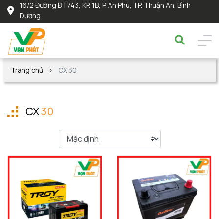
16/2 Đường ĐT743, KP. 1B, P. An Phú, TP. Thuận An, Bình
Dương
Trang chủ
CX 30
CX
30