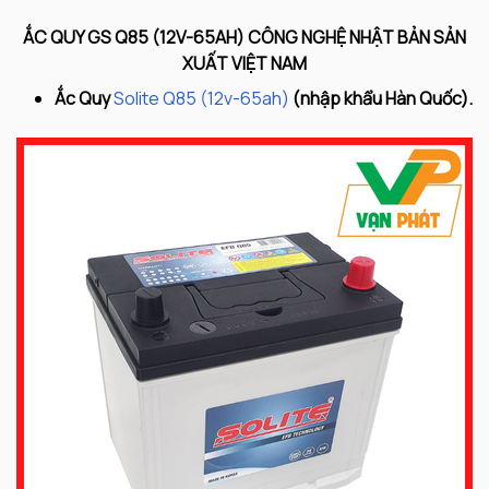
ẮC QUY GS Q85 (12V-65AH) CÔNG NGHỆ NHẬT BẢN SẢN
XUẤT VIỆT NAM
Ắc Quy
Solite Q85 (12v-65ah)
(nhập khẩu Hàn Quốc).