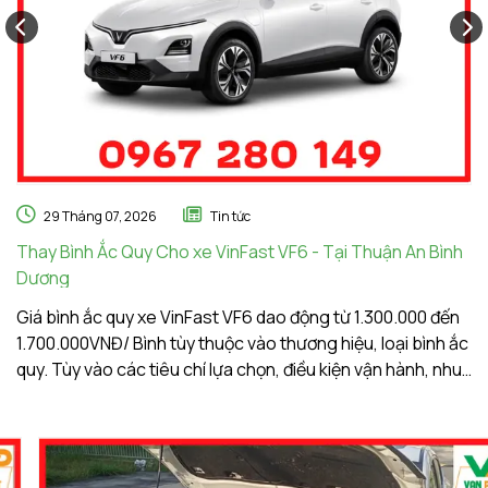
29 Tháng 07, 2026
Tin tức
Thay Bình Ắc Quy Cho xe VinFast VF6 - Tại Thuận An Bình
Th
Dương
A
Giá bình ắc quy xe VinFast VF6 dao động từ 1.300.000 đến
Gi
1.700.000VNĐ/ Bình tùy thuộc vào thương hiệu, loại bình ắc
1.
quy. Tùy vào các tiêu chí lựa chọn, điều kiện vận hành, nhu
qu
cầu sử dụng của khách hàng. Ắc Quy Vạn Phát tự hào là
c
đơn vị hàng đầu về giá bình ắc quy xe VinFast VF6
đơ