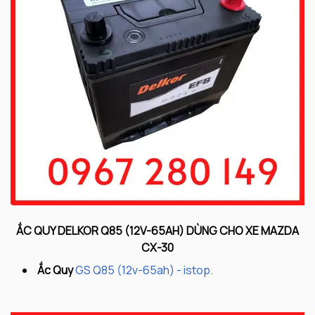
ẮC QUY DELKOR Q85 (12V-65AH) DÙNG CHO XE MAZDA
CX-30
Ắc Quy
GS Q85 (12v-65ah) - istop.