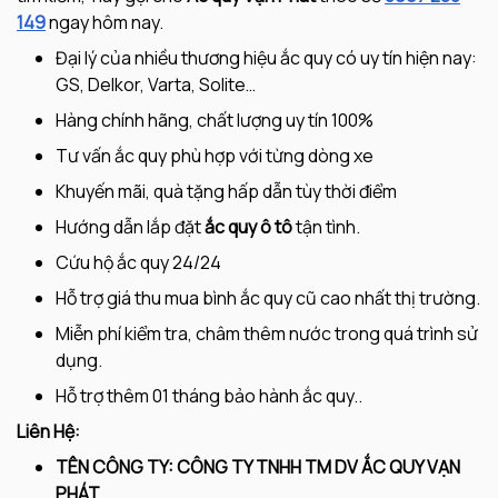
149
ngay hôm nay.
Đại lý của nhiều thương hiệu ắc quy có uy tín hiện nay:
GS, Delkor, Varta, Solite…
Hàng chính hãng, chất lượng uy tín 100%
Tư vấn ắc quy phù hợp với từng dòng xe
Khuyến mãi, quà tặng hấp dẫn tùy thời điểm
Hướng dẫn lắp đặt
ắc quy ô tô
tận tình.
Cứu hộ ắc quy 24/24
Hỗ trợ giá thu mua bình ắc quy cũ cao nhất thị trường.
Miễn phí kiểm tra, châm thêm nước trong quá trình sử
dụng.
Hỗ trợ thêm 01 tháng bảo hành ắc quy..
Liên Hệ:
TÊN CÔNG TY: CÔNG TY TNHH TM DV ẮC QUY VẠN
PHÁT