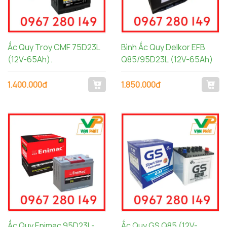
Ắc Quy Troy CMF 75D23L
Bình Ắc Quy Delkor EFB
(12V-65Ah).
Q85/95D23L (12V-65Ah)
1.400.000đ
1.850.000đ
Ắc Quy Enimac 95D23L-
Ắc Quy GS Q85 (12V-