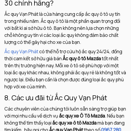
30 chính hãng?
Ắc quy Vạn Phát là cửa hàng cung cấp ắc quy ô tô uy tín
trong nhiều năm. Ắc quy ô tô là một phần quan trọng đối
với bất kì ai sở hữu ô tô. Bạn không nên lựa chọn những
chỗ không uy tín vì các loại ắc quy không đảm bảo chất
lượng có thể gây hại cho xe của bạn.
Ắc quy Vạn Phát
có thể hỗ trợ cứu hộ ắc quy 24/24, đồng
thời cam kết sở hữu giá bán
Ắc quy ô tô Mazda
tốt nhất
trên thị trường hiện nay. Mỗi xe ô tô sẽ phù hợp với một
loại ắc quy khác nhau, không phải ắc quy rẻ là không tốt và
ngược lại. Điều bạn cần là chọn được đúng loại ắc quy phù
hợp với xe của mình.
8. Các ưu đãi từ Ắc Quy Vạn Phát
Các chuyên viên của chúng tôi luôn sẵn sàng trợ giúp bạn
với mọi nhu cầu về dịch vụ
ắc quy xe Ô Tô Mazda
. Nếu bạn
không thể tìm thấy loại
ắc quy xe ô tô Mazda
mà bạn đang
tìm kiếm, hãy gọi cho
Ắc quy Vạn Phát
theo số
0967 280