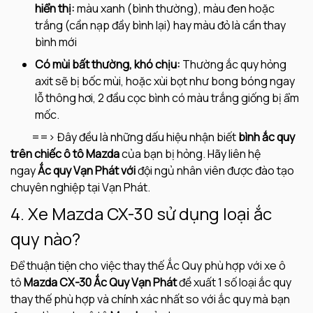
hiển thị:
màu xanh (bình thường), màu đen hoặc
trắng (cần nạp đầy bình lại) hay màu đỏ là cần thay
bình mới
Có mùi bất thường, khó chịu:
Thường ắc quy hỏng
axit sẽ bị bốc mùi, hoặc xùi bọt như bong bóng ngay
lỗ thông hơi, 2 đầu cọc bình có màu trắng giống bị ẩm
mốc.
==> Đây đều là những dấu hiệu nhận biết
bình
ắc quy
trên chiếc ô tô Mazda
của bạn bị hỏng. Hãy liên hệ
ngay
Ắc quy Vạn Phát với
đội ngủ nhân viên được đào tạo
chuyên nghiệp tại Vạn Phát.
4. Xe Mazda CX-30 sử dụng loại ắc
quy nào?
Để thuận tiện cho việc thay thế Ắc Quy phù hợp với xe ô
tô
Mazda CX-30 Ắc Quy Vạn Phát
đề xuất 1 số loại ắc quy
thay thế phù hợp và chính xác nhất so với ắc quy mà bạn