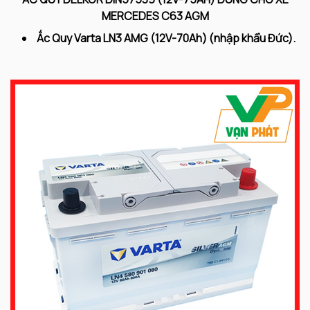
MERCEDES C63 AGM
Ắc Quy Varta LN3 AMG (12V-70
Ah) (nhập khẩu Đức).