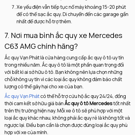
Xe yếu điện vẫn tiếp tục nổ máy khoảng 15-20 phút
để có thể sạc ắc quy. Di chuyển đến các garage gần
nhất để được hỗ trợ thêm.
7. Nơi mua bình ắc quy xe Mercedes
C63 AMG chính hãng?
Ắc quy Vạn Phát là cửa hàng cung cấp ắc quy ô tô uy tín
trong nhiều năm. Ắc quy ô tô là một phần quan trọng đối
với bất kì ai sở hữu ô tô. Bạn không nên lựa chọn những
chỗ không uy tín vì các loại ắc quy không đảm bảo chất
lượng có thể gây hại cho xe của bạn.
Ắc quy Vạn Phát
có thể hỗ trợ cứu hộ ắc quy 24/24, đồng
thời cam kết sở hữu giá bán
Ắc quy ô tô Mercedes
tốt nhất
trên thị trường hiện nay. Mỗi xe ô tô sẽ phù hợp với một
loại ắc quy khác nhau, không phải ắc quy rẻ là không tốt và
ngược lại. Điều bạn cần là chọn được đúng loại ắc quy phù
hợp với xe của mình.