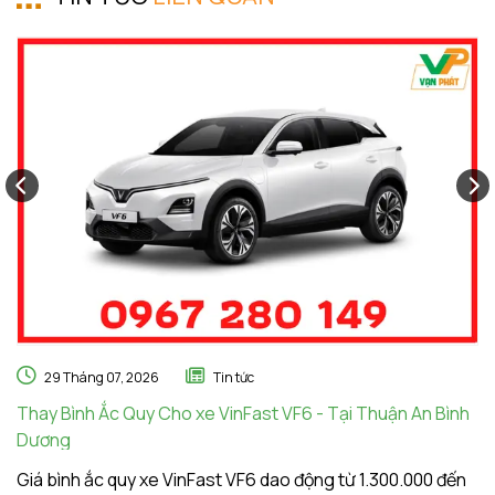
29 Tháng 07, 2026
Tin tức
Thay Bình Ắc Quy Cho xe VinFast VF6 - Tại Thuận An Bình
Th
Dương
A
Giá bình ắc quy xe VinFast VF6 dao động từ 1.300.000 đến
Gi