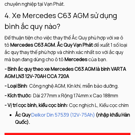
chuyên nghiệp tại Vạn Phát.
4. Xe Mercedes C63 AGM sử dụng
bình ắc quy nào?
Để thuận tiện cho việc thay thế Ắc Quy phù hợp với xe ô
tô
Mercedes C63 AGM. Ắc Quy Vạn Phát
đề xuất 1 số loại
ắc quy thay thế phù hợp và chính xác nhất so với ắc quy
mà bạn đang dùng cho ô tô
Mercedes
của bạn.
- Bình ắc quy theo xe Mercedes C63 AGM là bình VARTA
AGM LN3 12V-70AH CCA 720A
- Loại Bình
: Công nghệ AGM, Kín khí, miễn bảo dưỡng.
- Kích thước
: Dài 277mm x Rộng 174mm x Cao 188mm
- Vị trí cọc bình, kiểu cọc bình:
Cọc nghịch L, Kiểu cọc chìm
Ắc Quy
Delkor Din 57539 (12V-75Ah)
(nhập khẩu Hàn
Quốc).