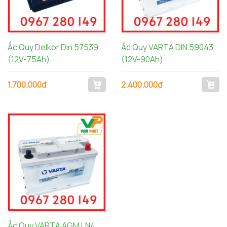
Ắc Quy Delkor Din 57539
Ắc Quy VARTA DIN 59043
(12V-75Ah)
(12V-90Ah)
1.700.000đ
2.400.000đ
Ắc Quy VARTA AGM LN4