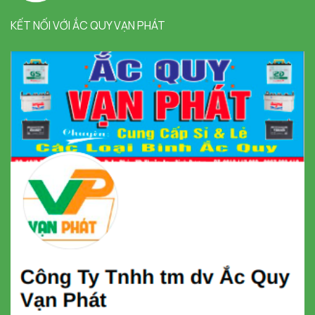
KẾT NỐI VỚI ẮC QUY VẠN PHÁT