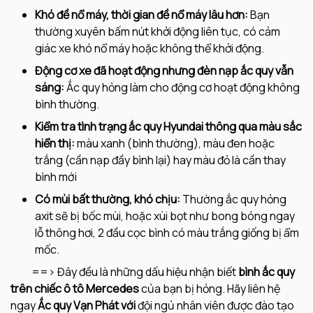
Khó đề nổ máy, thời gian đề nổ máy lâu hơn:
Bạn
thường xuyên bấm nút khởi động liên tục, có cảm
giác xe khó nổ máy hoặc không thể khởi động.
Động cơ xe đã hoạt động nhưng đèn nạp ắc quy vẫn
sáng:
Ắc quy hỏng làm cho động cơ hoạt động không
bình thường.
Kiểm tra tình trạng ắc quy Hyundai thông qua màu sắc
hiển thị:
màu xanh (bình thường), màu đen hoặc
trắng (cần nạp đầy bình lại) hay màu đỏ là cần thay
bình mới
Có mùi bất thường, khó chịu:
Thường ắc quy hỏng
axit sẽ bị bốc mùi, hoặc xùi bọt như bong bóng ngay
lỗ thông hơi, 2 đầu cọc bình có màu trắng giống bị ẩm
mốc.
==> Đây đều là những dấu hiệu nhận biết
bình
ắc quy
trên chiếc ô tô Mercedes
của bạn bị hỏng. Hãy liên hệ
ngay
Ắc quy Vạn Phát với
đội ngủ nhân viên được đào tạo