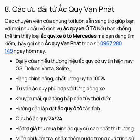
8. Các ưu đãi từ Ắc Quy Vạn Phát
Các chuyên viên của chúng tôi luôn sẵn sàng trợ giúp bạn
với mọi nhu cầu về dịch vụ
ắc quy xe Ô Tô
Nếu bạn không
thể tìm thấy loại
ắc quy xe ô tô Mercedes
mà bạn đang tìm
kiếm, hãy gọi cho
Ắc quy Vạn Phát
theo số
0967 280
149
ngay hôm nay.
Đại lý của nhiều thương hiệu ắc quy có uy tín hiện nay:
GS, Delkor, Varta, Solite…
Hàng chính hãng, chất lượng uy tín 100%
Tư vấn ắc quy phù hợp với từng dòng xe
Khuyến mãi, quà tặng hấp dẫn tùy thời điểm
Hướng dẫn lắp đặt
ắc quy ô tô
tận tình.
Cứu hộ ắc quy 24/24
Hỗ trợ giá thu mua bình ắc quy cũ cao nhất thị trường.
Miễn phí kiểm tra, châm thêm nước trong quá trình sử