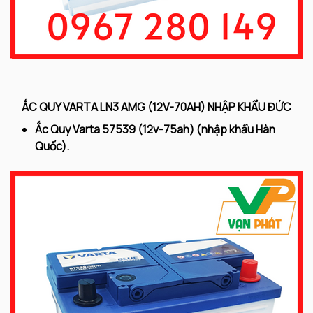
ẮC QUY VARTA LN3 AMG (12V-70AH) NHẬP KHẨU ĐỨC
Ắc Quy Varta 57539
(12v-75ah) (nhập khẩu Hàn
Quốc).