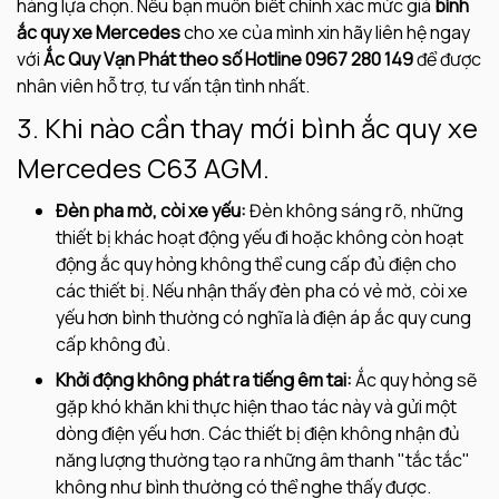
hàng lựa chọn. Nếu bạn muốn biết chính xác mức giá
bình
ắc quy xe Mercedes
cho xe của mình xin hãy liên hệ ngay
với
Ắc Quy Vạn Phát theo số Hotline 0967 280 149
để được
nhân viên hỗ trợ, tư vấn tận tình nhất.
3. Khi nào cần thay mới bình ắc quy xe
Mercedes C63 AGM.
Đèn pha mờ, còi xe yếu:
Đèn không sáng rõ, những
thiết bị khác hoạt động yếu đi hoặc không còn hoạt
động ắc quy hỏng không thể cung cấp đủ điện cho
các thiết bị. Nếu nhận thấy đèn pha có vẻ mờ, còi xe
yếu hơn bình thường có nghĩa là điện áp ắc quy cung
cấp không đủ.
Khởi động không phát ra tiếng êm tai:
Ắc quy hỏng sẽ
gặp khó khăn khi thực hiện thao tác này và gửi một
dòng điện yếu hơn. Các thiết bị điện không nhận đủ
năng lượng thường tạo ra những âm thanh "tắc tắc"
không như bình thường có thể nghe thấy được.