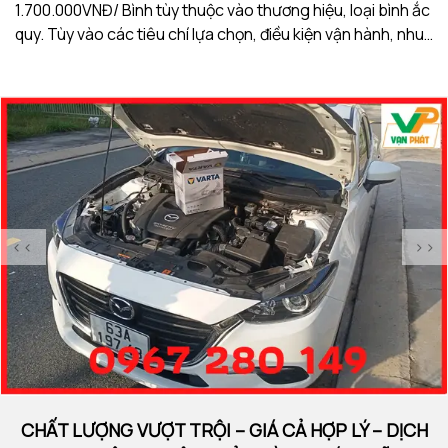
1.700.000VNĐ/ Bình tùy thuộc vào thương hiệu, loại bình ắc
1.
quy. Tùy vào các tiêu chí lựa chọn, điều kiện vận hành, nhu
qu
cầu sử dụng của khách hàng. Ắc Quy Vạn Phát tự hào là
c
đơn vị hàng đầu về giá bình ắc quy xe VinFast VF6
đơ
<<
>>
CHẤT LƯỢNG VƯỢT TRỘI – GIÁ CẢ HỢP LÝ – DỊCH