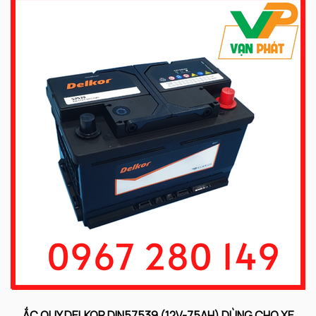
ẮC QUY DELKOR DIN57539 (12V-75AH) DÙNG CHO XE