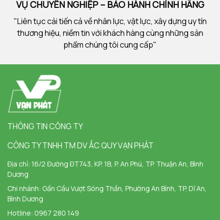
VỤ CHUYÊN NGHIỆP – BẢO HÀNH CHÍNH HÃNG
"Liên tục cải tiến cả về nhân lực, vật lực, xây dựng uy tín
thương hiệu, niềm tin với khách hàng cùng những sản
phẩm chúng tôi cung cấp"
THÔNG TIN CÔNG TY
CÔNG TY TNHH TM DV ẮC QUY VẠN PHÁT
Địa chỉ:
16/2 Đường ĐT743, KP. 1B, P. An Phú, TP. Thuận An, Bình
Dương
Chi nhánh:
Gần Cầu Vượt Sóng Thần, Phường An Bình, TP. Dĩ An,
Bình Dương
Hotline:
0967 280 149