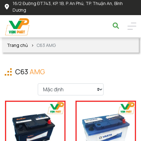
16/2 Đường ĐT743, KP. 1B, P. An Phú, TP. Thuận An, Bình
Dương
Trang chủ
C63 AMG
C63
AMG