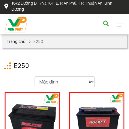
16/2 Đường ĐT743, KP. 1B, P. An Phú, TP. Thuận An, Bình
Dương
Trang chủ
E250
E250