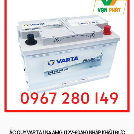
ẮC QUY VARTA LN4 AMG (12V-80AH) NHẬP KHẨU ĐỨC