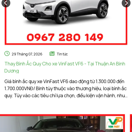
29 Tháng 07, 2026
Tin tức
Thay Bình Ắc Quy Cho xe VinFast VF6 - Tại Thuận An Bình
Th
Dương
A
Giá bình ắc quy xe VinFast VF6 dao động từ 1.300.000 đến
Gi
1.700.000VNĐ/ Bình tùy thuộc vào thương hiệu, loại bình ắc
1.
quy. Tùy vào các tiêu chí lựa chọn, điều kiện vận hành, nhu
qu
cầu sử dụng của khách hàng. Ắc Quy Vạn Phát tự hào là
c
đơn vị hàng đầu về giá bình ắc quy xe VinFast VF6
đơ