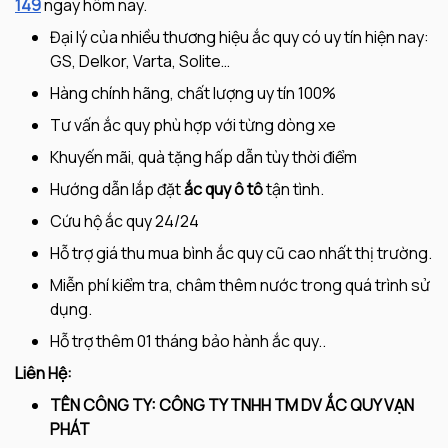
149
ngay hôm nay.
Đại lý của nhiều thương hiệu ắc quy có uy tín hiện nay:
GS, Delkor, Varta, Solite…
Hàng chính hãng, chất lượng uy tín 100%
Tư vấn ắc quy phù hợp với từng dòng xe
Khuyến mãi, quà tặng hấp dẫn tùy thời điểm
Hướng dẫn lắp đặt
ắc quy ô tô
tận tình.
Cứu hộ ắc quy 24/24
Hỗ trợ giá thu mua bình ắc quy cũ cao nhất thị trường.
Miễn phí kiểm tra, châm thêm nước trong quá trình sử
dụng.
Hỗ trợ thêm 01 tháng bảo hành ắc quy..
Liên Hệ:
TÊN CÔNG TY: CÔNG TY TNHH TM DV ẮC QUY VẠN
PHÁT