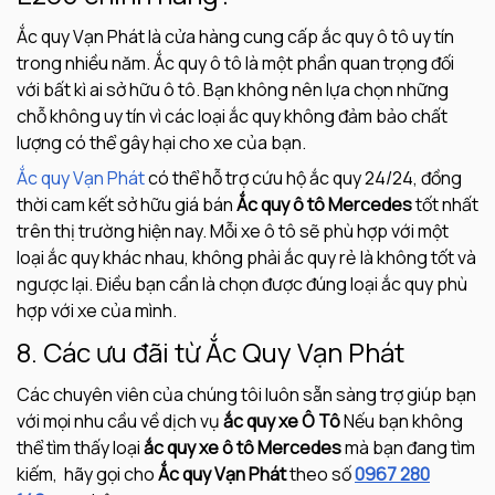
Ắc quy Vạn Phát là cửa hàng cung cấp ắc quy ô tô uy tín
trong nhiều năm. Ắc quy ô tô là một phần quan trọng đối
với bất kì ai sở hữu ô tô. Bạn không nên lựa chọn những
chỗ không uy tín vì các loại ắc quy không đảm bảo chất
lượng có thể gây hại cho xe của bạn.
Ắc quy Vạn Phát
có thể hỗ trợ cứu hộ ắc quy 24/24, đồng
thời cam kết sở hữu giá bán
Ắc quy ô tô Mercedes
tốt nhất
trên thị trường hiện nay. Mỗi xe ô tô sẽ phù hợp với một
loại ắc quy khác nhau, không phải ắc quy rẻ là không tốt và
ngược lại. Điều bạn cần là chọn được đúng loại ắc quy phù
hợp với xe của mình.
8. Các ưu đãi từ Ắc Quy Vạn Phát
Các chuyên viên của chúng tôi luôn sẵn sàng trợ giúp bạn
với mọi nhu cầu về dịch vụ
ắc quy xe Ô Tô
Nếu bạn không
thể tìm thấy loại
ắc quy xe ô tô Mercedes
mà bạn đang tìm
kiếm, hãy gọi cho
Ắc quy Vạn Phát
theo số
0967 280