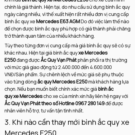
chính là giá thành. Hiện tại, do nhu cầu sử dụng bình ắc quy
ngày càng nhiều, vì thế xuất hiện rất nhiều đơn vị cung cấp
bình ắc quy xe
Mercedes E63 AGM
Do đó việc làm thế nào
để chọn được bình ắc quy phù hợp có giá thành phải chăng
trở thành quan tâm của nhiều khách hàng.
Tùy theo từng đơn vị cung cấp mà giá bình ắc quy sẽ có sự
khác nhau. Hiện tại giá bình ắc quy
xe Mercedes
E250
đang được
Ắc Quy Vạn Phát
phân phối ra thị trường
với mức giá giao động từ 2.400.000 đến 4.600.000
VNĐ/Sản phẩm. Sự chênh lệch về mức giá sẽ phụ thuộc
vào từng dòng
ắc quy Mercedes E250
mà khách hàng lựa
chọn. Nếu bạn muốn biết chính xác mức giá
bình ắc
quy xe Mercedes
cho xe của mình xin hãy liên hệ ngay với
Ắc Quy Vạn Phát theo số Hotline 0967 280 149
để được
nhân viên hỗ trợ, tư vấn tận tình nhất.
3. Khi nào cần thay mới bình ắc quy xe
Mercedes E250.