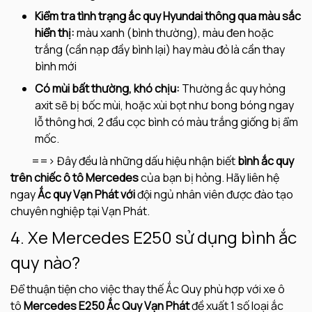
Kiểm tra tình trạng ắc quy Hyundai thông qua màu sắc
hiển thị:
màu xanh (bình thường), màu đen hoặc
trắng (cần nạp đầy bình lại) hay màu đỏ là cần thay
bình mới
Có mùi bất thường, khó chịu:
Thường ắc quy hỏng
axit sẽ bị bốc mùi, hoặc xùi bọt như bong bóng ngay
lỗ thông hơi, 2 đầu cọc bình có màu trắng giống bị ẩm
mốc.
==> Đây đều là những dấu hiệu nhận biết
bình
ắc quy
trên chiếc ô tô Mercedes
của bạn bị hỏng. Hãy liên hệ
ngay
Ắc quy Vạn Phát với
đội ngủ nhân viên được đào tạo
chuyên nghiệp tại Vạn Phát.
4. Xe Mercedes E250 sử dụng bình ắc
quy nào?
Để thuận tiện cho việc thay thế Ắc Quy phù hợp với xe ô
tô
Mercedes E250 Ắc Quy Vạn Phát
đề xuất 1 số loại ắc