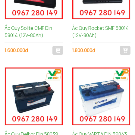
Ắc Quy Solite CMF Din
Ắc Quy Rocket SMF 58014
58014 (12V-80Ah)
(12V-80Ah)
1.600.000đ
1.800.000đ
Ắc Quy Delkor Din 58039
Ắc Quy VARTA DIN 59043