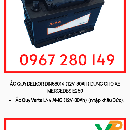
ẮC QUY DELKOR DIN58014 (12V-80AH) DÙNG CHO XE
MERCEDES E250
Ắc Quy Varta LN4 AMG (12V-80
Ah) (nhập khẩu Đức).