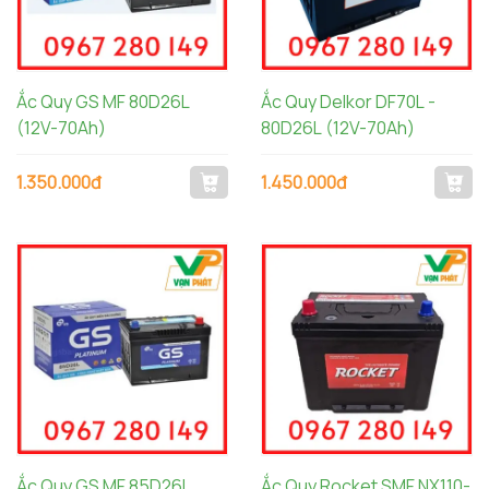
Ắc Quy GS MF 80D26L
Ắc Quy Delkor DF70L -
(12V-70Ah)
80D26L (12V-70Ah)
1.350.000đ
1.450.000đ
Ắc Quy GS MF 85D26L
Ắc Quy Rocket SMF NX110-