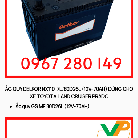
ẮC QUY DELKOR NX110-7L/80D26L (12V-70AH) DÙNG CHO
XE TOYOTA LAND CRUISER PRADO
Ắc quy GS MF 80D26L (12V-70AH)