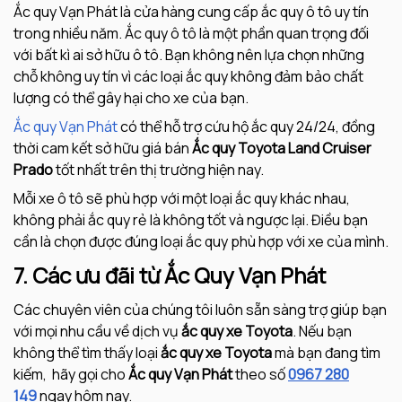
Ắc quy Vạn Phát là cửa hàng cung cấp ắc quy ô tô uy tín
trong nhiều năm. Ắc quy ô tô là một phần quan trọng đối
với bất kì ai sở hữu ô tô. Bạn không nên lựa chọn những
chỗ không uy tín vì các loại ắc quy không đảm bảo chất
lượng có thể gây hại cho xe của bạn.
Ắc quy Vạn Phát
có thể hỗ trợ cứu hộ ắc quy 24/24, đồng
thời cam kết sở hữu giá bán
Ắc quy Toyota
Land Cruiser
Prado
tốt nhất trên thị trường hiện nay.
Mỗi xe ô tô sẽ phù hợp với một loại ắc quy khác nhau,
không phải ắc quy rẻ là không tốt và ngược lại. Điều bạn
cần là chọn được đúng loại ắc quy phù hợp với xe của mình.
7. Các ưu đãi từ Ắc Quy Vạn Phát
Các chuyên viên của chúng tôi luôn sẵn sàng trợ giúp bạn
với mọi nhu cầu về dịch vụ
ắc quy xe
Toyota
. Nếu bạn
không thể tìm thấy loại
ắc quy xe
Toyota
mà bạn đang tìm
kiếm, hãy gọi cho
Ắc quy Vạn Phát
theo số
0967 280
149
ngay hôm nay.