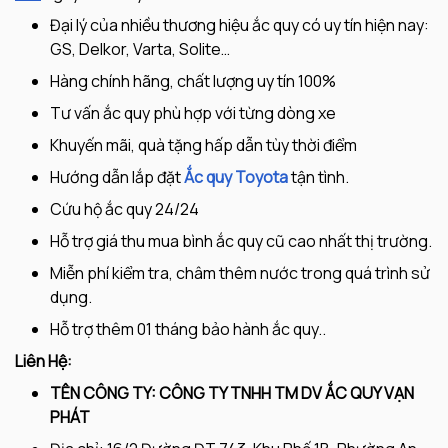
Đại lý của nhiều thương hiệu ắc quy có uy tín hiện nay:
GS, Delkor, Varta, Solite…
Hàng chính hãng, chất lượng uy tín 100%
Tư vấn ắc quy phù hợp với từng dòng xe
Khuyến mãi, quà tặng hấp dẫn tùy thời điểm
Hướng dẫn lắp đặt
Ắc quy Toyota
tận tình.
Cứu hộ ắc quy 24/24
Hỗ trợ giá thu mua bình ắc quy cũ cao nhất thị trường.
Miễn phí kiểm tra, châm thêm nước trong quá trình sử
dụng.
Hỗ trợ thêm 01 tháng bảo hành ắc quy..
Liên Hệ:
TÊN CÔNG TY: CÔNG TY TNHH TM DV ẮC QUY VẠN
PHÁT