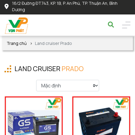
16/2 Đường ĐT743, KP. 1B, P. An Phú, TP. Thuận An, Bình
Dương
Trang chủ
Land cruiser Prado
LAND CRUISER
PRADO