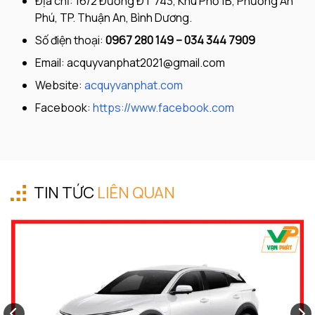
Địa chỉ: 16/2 Đường ĐT 743, Khu Phố 1B, Phường An
Phú, TP. Thuận An, Bình Dương.
Số điện thoại:
0967 280 149 – 034 344 7909
Email:
acquyvanphat2021@gmail.com
Website:
acquyvanphat.com
Facebook:
https://www.facebook.com
TIN TỨC
LIÊN QUAN