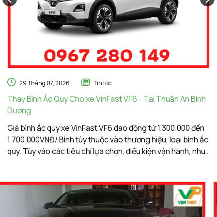
29 Tháng 07, 2026
Tin tức
Thay Bình Ắc Quy Cho xe VinFast VF6 - Tại Thuận An Bình
Th
Dương
A
Giá bình ắc quy xe VinFast VF6 dao động từ 1.300.000 đến
Gi
1.700.000VNĐ/ Bình tùy thuộc vào thương hiệu, loại bình ắc
1.
quy. Tùy vào các tiêu chí lựa chọn, điều kiện vận hành, nhu
qu
cầu sử dụng của khách hàng. Ắc Quy Vạn Phát tự hào là
c
đơn vị hàng đầu về giá bình ắc quy xe VinFast VF6
đơ