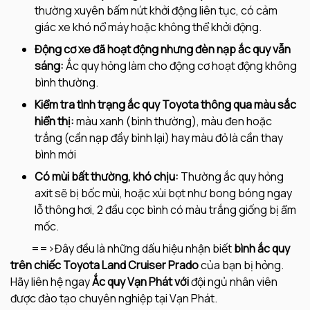
thường xuyên bấm nút khởi động liên tục, có cảm
giác xe khó nổ máy hoặc không thể khởi động.
Động cơ xe đã hoạt động nhưng đèn nạp ắc quy vẫn
sáng:
Ắc quy hỏng làm cho động cơ hoạt động không
bình thường.
Kiểm tra tình trạng ắc quy Toyota thông qua màu sắc
hiển thị:
màu xanh (bình thường), màu đen hoặc
trắng (cần nạp đầy bình lại) hay màu đỏ là cần thay
bình mới
Có mùi bất thường, khó chịu:
Thường ắc quy hỏng
axit sẽ bị bốc mùi, hoặc xùi bọt như bong bóng ngay
lỗ thông hơi, 2 đầu cọc bình có màu trắng giống bị ẩm
mốc.
==>Đây đều là những dấu hiệu nhận biết
bình
ắc quy
trên chiếc Toyota
Land Cruiser Prado
của bạn bị hỏng.
Hãy liên hệ ngay
Ắc quy Vạn Phát với
đội ngủ nhân viên
được đào tạo chuyên nghiệp tại Vạn Phát.