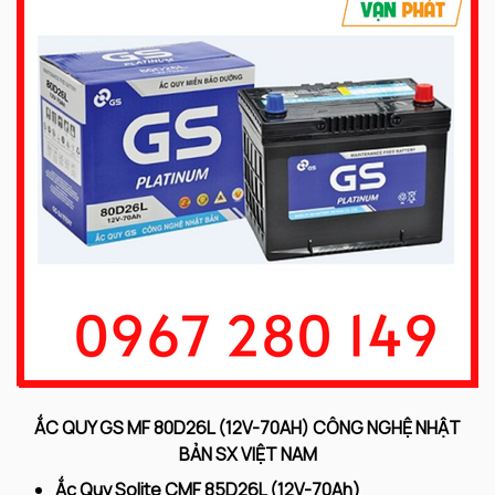
ẮC QUY GS MF 80D26L (12V-70AH) CÔNG NGHỆ NHẬT
BẢN SX VIỆT NAM
Ắc Quy Solite CMF 85D26L (12V-70Ah)