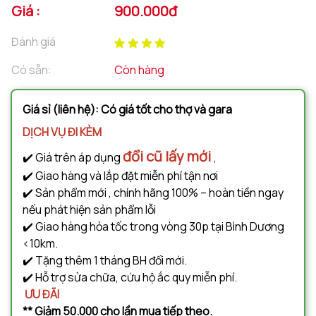
Giá :
900.000đ
Đánh giá
Có sẵn:
Còn hàng
Giá sỉ (liên hệ): Có giá tốt cho thợ và gara
DỊCH VỤ ĐI KÈM
đổi cũ lấy mới
✔️ Giá trên áp dụng
,
✔️ Giao hàng và lắp đặt miễn phí tận nơi
✔️ Sản phẩm mới , chính hãng 100% – hoàn tiền ngay
nếu phát hiện sản phẩm lỗi
✔️ Giao hàng hỏa tốc trong vòng 30p tại Bình Dương
<10km.
✔️ Tặng thêm 1 tháng BH đổi mới.
✔️ Hỗ trợ sửa chữa, cứu hộ ắc quy miễn phí.
ƯU ĐÃI
** Giảm 50.000 cho lần mua tiếp theo.