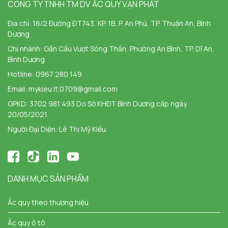
CÔNG TY TNHH TM DV ẮC QUY VẠN PHÁT
Địa chỉ:
16/2 Đường ĐT743, KP. 1B, P. An Phú, TP. Thuận An, Bình
Dương
Chi nhánh:
Gần Cầu Vượt Sóng Thần, Phường An Bình, TP. Dĩ An,
Bình Dương
Hotline:
0967 280 149
Email:
mykieu.lt.0709@gmail.com
GPKD: 3702 981 493 Do Sở KHĐT Bình Dương cấp ngày
20/05/2021
Người Đại Diện: Lê Thị Mỹ Kiều
DANH MỤC SẢN PHẨM
Ắc quy theo thương hiệu
Ắc quy ô tô