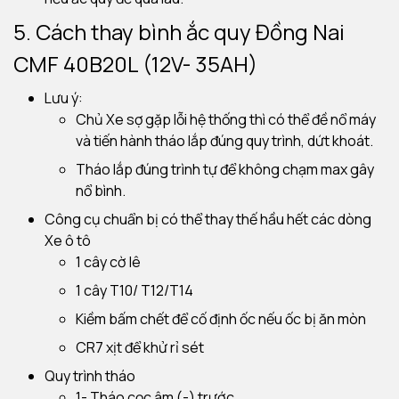
5. Cách thay bình ắc quy Đồng Nai
CMF 40B20L (12V- 35AH)
Lưu ý:
Chủ Xe sợ gặp lỗi hệ thống thì có thể đề nổ máy
và tiến hành tháo lắp đúng quy trình, dứt khoát.
Tháo lắp đúng trình tự để không chạm max gây
nổ bình.
Công cụ chuẩn bị có thể thay thế hầu hết các dòng
Xe ô tô
1 cây cờ lê
1 cây T10/ T12/T14
Kiềm bấm chết để cố định ốc nếu ốc bị ăn mòn
CR7 xịt để khử rỉ sét
Quy trình tháo
1- Tháo cọc âm (-) trước