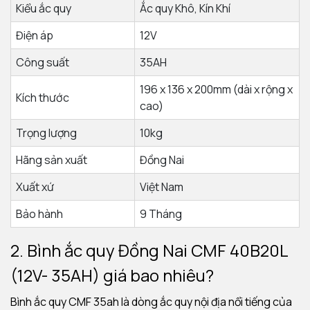
Kiểu ắc quy
Ắc quy Khô, Kín Khí
Điện áp
12V
Công suất
35AH
196 x 136 x 200mm (dài x rộng x
Kích thước
cao)
Trọng lượng
10kg
Hãng sản xuất
Đồng Nai
Xuất xứ
Việt Nam
Bảo hành
9 Tháng
2. Bình ắc quy Đồng Nai CMF 40B20L
(12V- 35AH) giá bao nhiêu?
Bình ắc quy CMF 35ah là dòng ắc quy nội địa nổi tiếng của