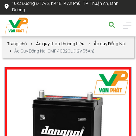
16/2 Đường ĐT743, KP. 1B, P. An Phú, TP. Thuận An, Bình
Dương
Trang chủ
Ắc quy theo thương hiệu
Ắc quy Đồng Nai
Ắc Quy Đồng Nai CMF 40B20L (12V 35Ah)