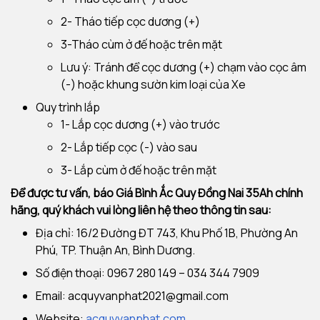
2- Tháo tiếp cọc dương (+)
3-Tháo cùm ở đế hoặc trên mặt
Lưu ý: Tránh để cọc dương (+) chạm vào cọc âm
(-) hoặc khung sườn kim loại của Xe
Quy trình lắp
1- Lắp cọc dương (+) vào trước
2- Lắp tiếp cọc (-) vào sau
3- Lắp cùm ở đế hoặc trên mặt
Để được tư vấn, báo Giá Bình Ắc Quy Đồng Nai 35Ah chính
hãng, quý khách vui lòng liên hệ theo thông tin sau:
Địa chỉ: 16/2 Đường ĐT 743, Khu Phố 1B, Phường An
Phú, TP. Thuận An, Bình Dương.
Số điện thoại: 0967 280 149 – 034 344 7909
Email:
acquyvanphat2021@gmail.com
Website:
acquyvanphat.com