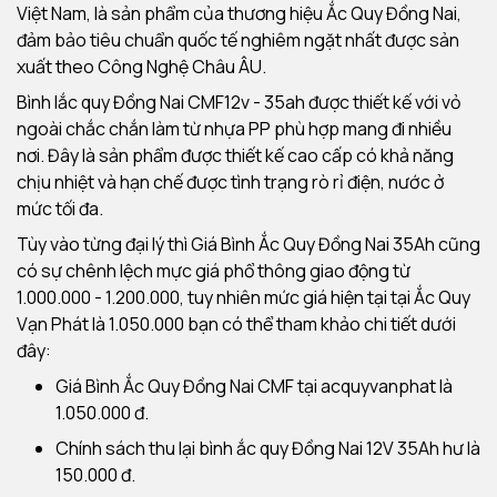
Việt Nam, là sản phẩm của thương hiệu Ắc Quy Đồng Nai,
đảm bảo tiêu chuẩn quốc tế nghiêm ngặt nhất được sản
xuất theo Công Nghệ Châu ÂU.
Bình lắc quy Đồng Nai CMF12v - 35ah được thiết kế với vỏ
ngoài chắc chắn làm từ nhựa PP phù hợp mang đi nhiều
nơi. Đây là sản phẩm được thiết kế cao cấp có khả năng
chịu nhiệt và hạn chế được tình trạng rò rỉ điện, nước ở
mức tối đa.
Tùy vào từng đại lý thì Giá Bình Ắc Quy Đồng Nai 35Ah cũng
có sự chênh lệch mực giá phổ thông giao động từ
1.000.000 - 1.200.000, tuy nhiên mức giá hiện tại tại Ắc Quy
Vạn Phát là 1.050.000 bạn có thể tham khảo chi tiết dưới
đây:
Giá Bình Ắc Quy Đồng Nai CMF tại acquyvanphat là
1.050.000 đ.
Chính sách thu lại bình ắc quy Đồng Nai 12V 35Ah hư là
150.000 đ.