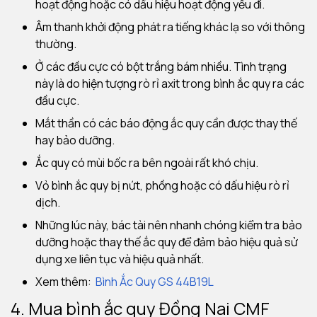
hoạt động hoặc có dấu hiệu hoạt động yếu đi.
Âm thanh khởi động phát ra tiếng khác lạ so với thông
thường.
Ở các đầu cực có bột trắng bám nhiều. Tình trạng
này là do hiện tượng rò rỉ axit trong bình ắc quy ra các
đầu cực.
Mắt thần có các báo động ắc quy cần được thay thế
hay bảo dưỡng.
Ắc quy có mùi bốc ra bên ngoài rất khó chịu.
Vỏ bình ắc quy bị nứt, phồng hoặc có dấu hiệu rò rỉ
dịch.
Những lúc này, bác tài nên nhanh chóng kiểm tra bảo
dưỡng hoặc thay thế ắc quy để đảm bảo hiệu quả sử
dụng xe liên tục và hiệu quả nhất.
Xem thêm:
Bình Ắc Quy G
S 44B19L
4. Mua bình ắc quy Đồng Nai CMF