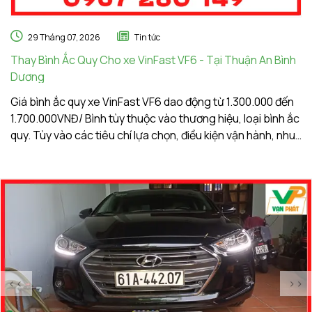
29 Tháng 07, 2026
Tin tức
Thay Bình Ắc Quy Cho xe VinFast VF6 - Tại Thuận An Bình
Th
Dương
A
Giá bình ắc quy xe VinFast VF6 dao động từ 1.300.000 đến
Gi
1.700.000VNĐ/ Bình tùy thuộc vào thương hiệu, loại bình ắc
1.
quy. Tùy vào các tiêu chí lựa chọn, điều kiện vận hành, nhu
qu
cầu sử dụng của khách hàng. Ắc Quy Vạn Phát tự hào là
c
đơn vị hàng đầu về giá bình ắc quy xe VinFast VF6
đơ
<<
>>