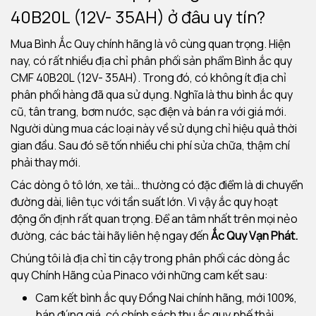
40B20L (12V- 35AH) ở đâu uy tín?
Mua Bình Ắc Quy chính hãng là vô cùng quan trọng. Hiện
nay, có rất nhiều địa chỉ phân phối sản phẩm Bình ắc quy
CMF 40B20L (12V- 35AH). Trong đó, có không ít địa chỉ
phân phối hàng đã qua sử dụng. Nghĩa là thu bình ắc quy
cũ, tân trang, bơm nước, sạc điện và bán ra với giá mới.
Người dùng mua các loại này về sử dụng chỉ hiệu quả thời
gian đầu. Sau đó sẽ tốn nhiều chi phí sửa chữa, thậm chí
phải thay mới.
Các dòng ô tô lớn, xe tải… thường có đặc điểm là di chuyển
đường dài, liên tục với tần suất lớn. Vì vậy ắc quy hoạt
động ổn định rất quan trọng. Để an tâm nhất trên mọi nẻo
đường, các bác tài hãy liên hệ ngay đến
Ắc Quy Vạn Phát.
Chúng tôi là địa chỉ tin cậy trong phân phối các dòng ắc
quy Chính Hãng của Pinaco với những cam kết sau:
Cam kết bình ắc quy Đồng Nai chính hãng, mới 100%,
bán đúng giá, có chính sách thu ắc quy phế thải.