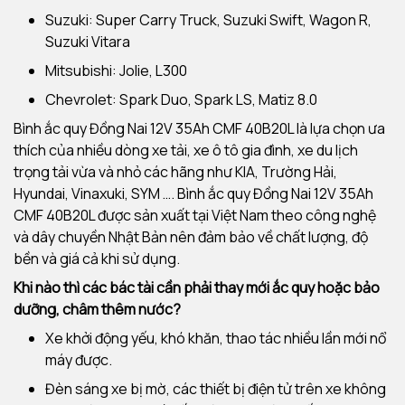
Suzuki: Super Carry Truck, Suzuki Swift, Wagon R,
Suzuki Vitara
Mitsubishi: Jolie, L300
Chevrolet: Spark Duo, Spark LS, Matiz 8.0
Bình ắc quy Đồng Nai 12V 35Ah CMF 40B20L là lựa chọn ưa
thích của nhiều dòng xe tải, xe ô tô gia đình, xe du lịch
trọng tải vừa và nhỏ các hãng như KIA, Trường Hải,
Hyundai, Vinaxuki, SYM …. Bình ắc quy Đồng Nai 12V 35Ah
CMF 40B20L được sản xuất tại Việt Nam theo công nghệ
và dây chuyền Nhật Bản nên đảm bảo về chất lượng, độ
bền và giá cả khi sử dụng.
Khi nào thì các bác tài cần phải thay mới ắc quy hoặc bảo
dưỡng, châm thêm nước?
Xe khởi động yếu, khó khăn, thao tác nhiều lần mới nổ
máy được.
Đèn sáng xe bị mờ, các thiết bị điện tử trên xe không