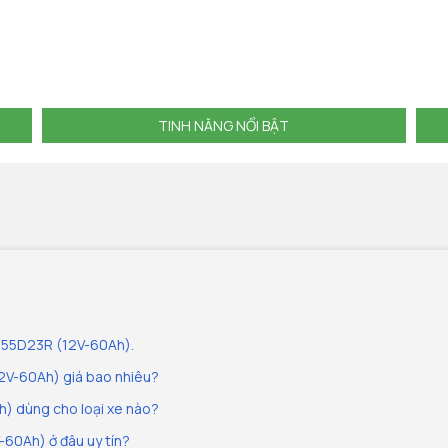
TINH NĂNG NỔI BẬT
F 55D23R (12V-60Ah).
2V-60Ah) giá bao nhiêu?
) dùng cho loại xe nào?
60Ah) ở đâu uy tín?