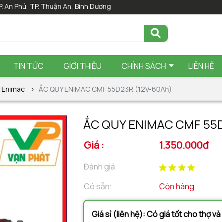
P. An Phú, TP. Thuận An, Bình Dương
TIN TỨC
GIỚI THIỆU
CHÍNH SÁCH
LIÊN HỆ
 Enimac
ẮC QUY ENIMAC CMF 55D23R (12V-60Ah)
ẮC QUY ENIMAC CMF 55D
Giá :
1.350.000đ
Đánh giá
Có sẵn:
Còn hàng
Giá sỉ (liên hệ): Có giá tốt cho thợ v