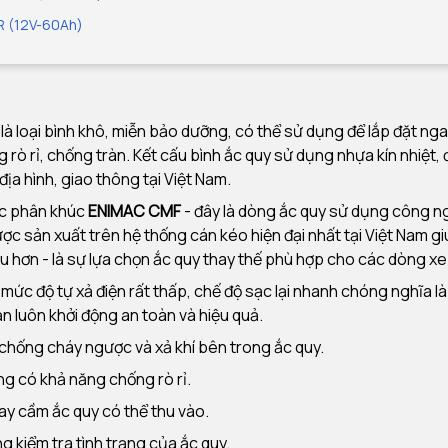
R (12V-60Ah)
là loại bình khô, miễn bảo dưỡng, có thể sử dụng để lắp đặt nga
g rò rỉ, chống tràn. Kết cấu bình ắc quy sử dụng nhựa kín nhiệt,
 địa hình, giao thông tại Việt Nam.
c phân khúc
ENIMAC CMF
- đây là dòng ắc quy sử dụng công n
ợc sản xuất trên hệ thống cán kéo hiện đại nhất tại Việt Nam g
u hơn - là sự lựa chọn ắc quy thay thế phù hợp cho các dòng 
, mức độ tự xả điện rất thấp, chế độ sạc lại nhanh chóng nghĩa l
n luôn khởi động an toàn và hiệu quả.
chống cháy ngược và xả khí bên trong ắc quy.
ng có khả năng chống rò rỉ.
ay cầm ắc quy có thể thu vào.
g kiểm tra tình trạng của ắc quy.