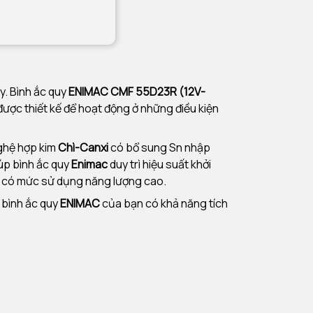
y. Bình ắc quy
ENIMAC CMF 55D23R (12V-
 được thiết kế để hoạt động ở những điều kiện
ghệ hợp kim
Chì-Canxi
có bổ sung Sn nhập
iúp bình ắc quy
Enimac
duy trì hiệu suất khởi
xe có mức sử dụng năng lượng cao.
à bình ắc quy
ENIMAC
của bạn có khả năng tích