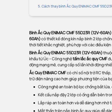
5. Cách thay bình Ắc Quy ENIMAC CMF 55D23
Bình Ắc Quy ENIMAC CMF 55D23R (12V-60Ah)
60Ah)
có thiết kế đóng kín nắp bình 2 lớp chốn
thời tiết khắc nghiệt, phù hợp với các điều kiện
Bình Ắc Quy ENIMAC 55D23R (12V-60Ah)
thuộ
khẩu từ Úc - Công nghệ
tấm lắc ắc quy CMF
đư
động mạng mẽ, cung cấp số lần khởi động nhiề
Ắc Quy ENIMAC CMF
có chỉ số nội trở RC thấp
trữ điện năng cao hơn giúp phương tiện của bạ
Công nghệ an toàn bộ lọc chống bắt lửa, 
Kết cấu nắp đậy 2 lớp có ống dẫn bên tro
Lắp ráp an toàn hơn và dễ dàng hơn nhờ t
Mắt thần trên nắp bình ắc quy giúp dễ dàn