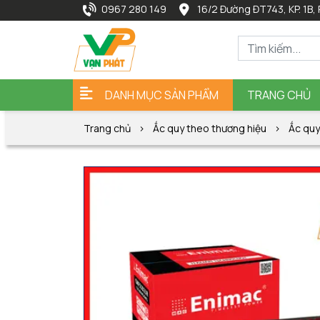
0967 280 149
16/2 Đường ĐT743, KP. 1B, 
DANH MỤC SẢN PHẨM
TRANG CHỦ
Trang chủ
Ắc quy theo thương hiệu
Ắc quy