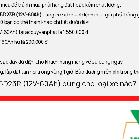
n mua để tránh mua phải hàng đắt hoặc kém chất lượng.
55D23R (12V-60Ah)
cũng có sự chênh lệch mực giá phổ thông gi
00 bạn có thể tham khảo chi tiết dưới đây:
60Ah) tại acquyvanphat là 1.550.000 đ.
 60Ah hư là 200.000 đ.
à sạc đầy đủ điện cho khách hàng mang về sử dụng ngay.
, lắp đặt tận nơi trong vòng 1 giờ. Bảo dưỡng miễn phí trong t
5D23R (12V-60Ah) dùng cho loại xe nào?