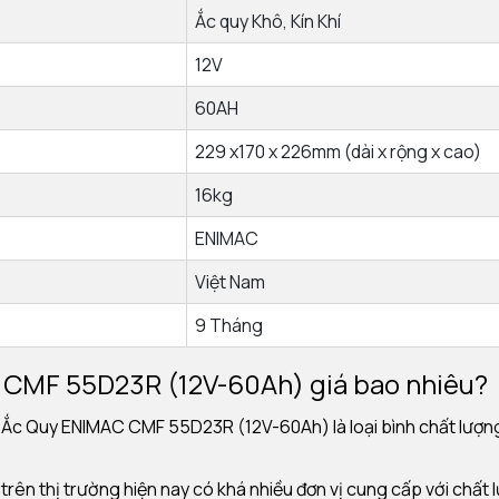
Ắc quy Khô, Kín Khí
12V
60AH
229 x170 x 226mm (dài x rộng x cao)
16kg
ENIMAC
Việt Nam
9 Tháng
CMF 55D23R (12V-60Ah) giá bao nhiêu?
 Ắc Quy ENIMAC CMF 55D23R (12V-60Ah) là loại bình chất lượng
n thị trường hiện nay có khá nhiều đơn vị cung cấp với chất 