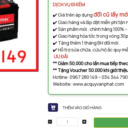
DỊCH VỤ ĐI KÈM
đổi cũ lấy mớ
✔️ Giá trên áp dụng
✔️ Giao hàng và lắp đặt miễn phí tận 
✔️ Sản phẩm mới , chính hãng 100% –
✔️ Giao hàng hỏa tốc trong vòng 30p
✔️ Tặng thêm 1 tháng BH đổi mới.
✔️ Hỗ trợ sửa chữa, cứu hộ ắc quy miễ
ƯU ĐÃI
** Giảm 50.000 cho lần mua tiếp theo
** Tặng Voucher 50.000 khi giới thi
Hotline: 0967 280 149 – 034 344 79
Website: www.acquyvanphat.com
THÊM VÀO GIỎ HÀNG