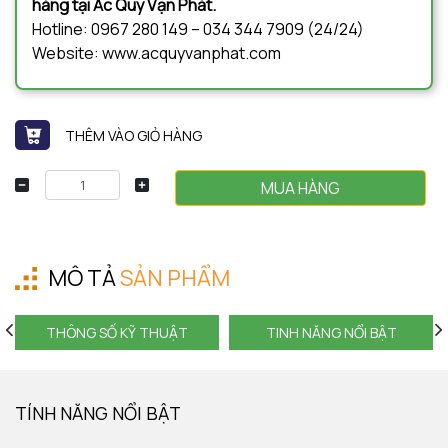
hàng tại Ắc Quy Vạn Phát.
Hotline: 0967 280 149 – 034 344 7909 (24/24)
Website: www.acquyvanphat.com
THÊM VÀO GIỎ HÀNG
MUA HÀNG
MÔ TẢ
SẢN PHẨM
THÔNG SỐ KỸ THUẬT
TINH NĂNG NỔI BẬT
TÍNH NĂNG NỔI BẬT