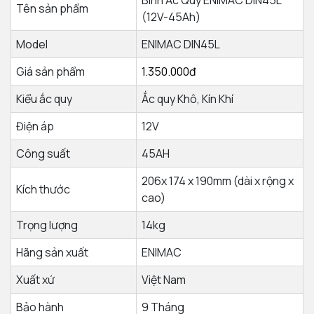
Bình Ắc Quy ENIMAC DIN45L
Tên sản phẩm
(12V-45Ah)
Model
ENIMAC DIN45L
Giá sản phẩm
1.350.000đ
Kiểu ắc quy
Ắc quy Khô, Kín Khí
Điện áp
12V
Công suất
45AH
206x 174 x 190mm (dài x rộng x
Kích thước
cao)
Trọng lượng
14kg
Hãng sản xuất
ENIMAC
Xuất xứ
Việt Nam
Bảo hành
9 Tháng