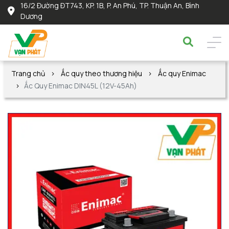
16/2 Đường ĐT743, KP. 1B, P. An Phú, TP. Thuận An, Bình
Dương
Trang chủ
Ắc quy theo thương hiệu
Ắc quy Enimac
Ắc Quy Enimac DIN45L (12V-45Ah)