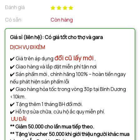
Đánh giá
Có sẵn:
Còn hàng
Giá sỉ (liên hệ): Có giá tốt cho thợ và gara
DỊCH VỤ ĐI KÈM
đổi cũ lấy mới
✔️ Giá trên áp dụng
,
✔️ Giao hàng và lắp đặt miễn phí tận nơi
✔️ Sản phẩm mới , chính hãng 100% – hoàn tiền ngay
nếu phát hiện sản phẩm lỗi
✔️ Giao hàng hỏa tốc trong vòng 30p tại Bình Dương
<10km.
✔️ Tặng thêm 1 tháng BH đổi mới.
✔️ Hỗ trợ sửa chữa, cứu hộ ắc quy miễn phí.
ƯU ĐÃI
** Giảm 50.000 cho lần mua tiếp theo.
** Tặng Voucher 50.000 khi giới thiệu người khác mua