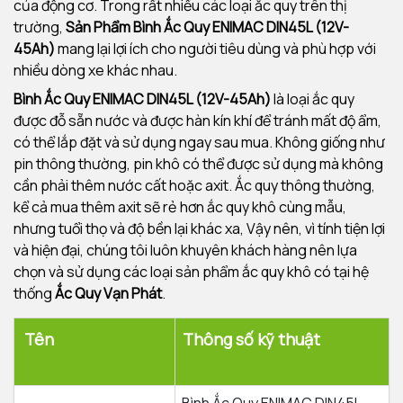
của động cơ. Trong rất nhiều các loại ắc quy trên thị
trường,
Sản Phẩm Bình Ắc Quy ENIMAC DIN45L (12V-
45Ah)
mang lại lợi ích cho người tiêu dùng và phù hợp với
nhiều dòng xe khác nhau.
Bình Ắc Quy ENIMAC DIN45L (12V-45Ah)
là loại ắc quy
được đỗ sẵn nước và được hàn kín khí để tránh mất độ ẩm,
có thể lắp đặt và sử dụng ngay sau mua. Không giống như
pin thông thường, pin khô có thể được sử dụng mà không
cần phải thêm nước cất hoặc axit. Ắc quy thông thường,
kể cả mua thêm axit sẽ rẻ hơn ắc quy khô cùng mẫu,
nhưng tuổi thọ và độ bền lại khác xa, Vậy nên, vì tính tiện lợi
và hiện đại, chúng tôi luôn khuyên khách hàng nên lựa
chọn và sử dụng các loại sản phẩm ắc quy khô có tại hệ
thống
Ắc Quy Vạn Phát
.
Tên
Thông số kỹ thuật