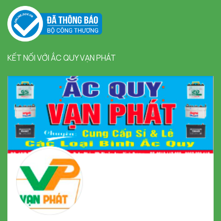
KẾT NỐI VỚI ẮC QUY VẠN PHÁT