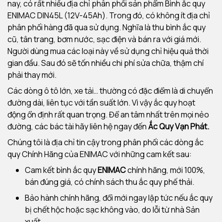
nay, có rất nhiều địa chỉ phân phối sản phẩm Bình ắc quy
ENIMAC DIN45L (12V-45Ah). Trong đó, có không ít địa chỉ
phân phối hàng đã qua sử dụng. Nghĩa là thu bình ắc quy
cũ, tân trang, bơm nước, sạc điện và bán ra với giá mới.
Người dùng mua các loại này về sử dụng chỉ hiệu quả thời
gian đầu. Sau đó sẽ tốn nhiều chi phí sửa chữa, thậm chí
phải thay mới.
Các dòng ô tô lớn, xe tải… thường có đặc điểm là di chuyển
đường dài, liên tục với tần suất lớn. Vì vậy ắc quy hoạt
động ổn định rất quan trọng. Để an tâm nhất trên mọi nẻo
đường, các bác tài hãy liên hệ ngay đến
Ắc Quy Vạn Phát.
Chúng tôi là địa chỉ tin cậy trong phân phối các dòng ắc
quy Chính Hãng của ENIMAC với những cam kết sau:
Cam kết bình ắc quy
ENIMAC
chính hãng, mới 100%,
bán đúng giá, có chính sách thu ắc quy phế thải.
Bảo hành chính hãng, đổi mới ngay lập tức nếu ắc quy
bị chết hộc hoặc sạc không vào, do lỗi từ nhà Sản
xuất.