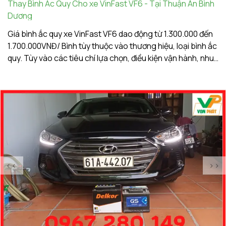
Thay Bình Ắc Quy Cho xe VinFast VF6 - Tại Thuận An Bình
Th
Dương
A
Giá bình ắc quy xe VinFast VF6 dao động từ 1.300.000 đến
Gi
1.700.000VNĐ/ Bình tùy thuộc vào thương hiệu, loại bình ắc
1.
quy. Tùy vào các tiêu chí lựa chọn, điều kiện vận hành, nhu
qu
cầu sử dụng của khách hàng. Ắc Quy Vạn Phát tự hào là
c
đơn vị hàng đầu về giá bình ắc quy xe VinFast VF6
đơ
<<
>>