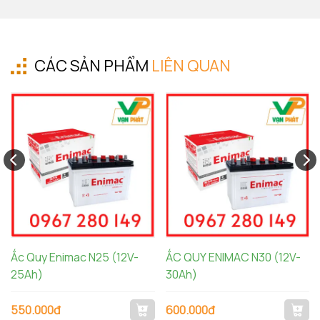
CÁC SẢN PHẨM
LIÊN QUAN
Ắc Quy Enimac N25 (12V-
ẮC QUY ENIMAC N30 (12V-
25Ah)
30Ah)
550.000đ
600.000đ