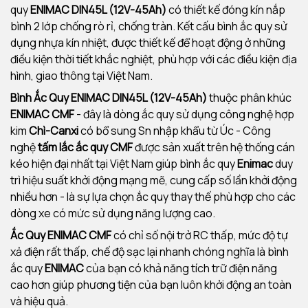
quy
ENIMAC DIN45L (12V-45Ah)
có thiết kế đóng kín nắp
bình 2 lớp chống rò rỉ, chống tràn. Kết cấu bình ắc quy sử
dụng nhựa kín nhiệt, được thiết kế để hoạt động ở những
điều kiện thời tiết khắc nghiệt, phù hợp với các điều kiện địa
hình, giao thông tại Việt Nam.
Bình Ắc Quy ENIMAC DIN45L (12V-45Ah)
thuộc phân khúc
ENIMAC CMF
- đây là dòng ắc quy sử dụng công nghệ hợp
kim
Chì-Canxi
có bổ sung Sn nhập khẩu từ Úc - Công
nghệ
tấm lắc ắc quy CMF
được sản xuất trên hệ thống cán
kéo hiện đại nhất tại Việt Nam giúp bình ắc quy
Enimac
duy
trì hiệu suất khởi động mạng mẽ, cung cấp số lần khởi động
nhiều hơn - là sự lựa chọn ắc quy thay thế phù hợp cho các
dòng xe có mức sử dụng năng lượng cao.
Ắc Quy ENIMAC CMF
có chỉ số nội trở RC thấp, mức độ tự
xả điện rất thấp, chế độ sạc lại nhanh chóng nghĩa là bình
ắc quy
ENIMAC
của bạn có khả năng tích trữ điện năng
cao hơn giúp phương tiện của bạn luôn khởi động an toàn
và hiệu quả.