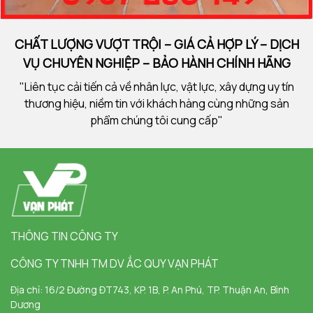
CHẤT LƯỢNG VƯỢT TRỘI – GIÁ CẢ HỢP LÝ – DỊCH
VỤ CHUYÊN NGHIỆP – BẢO HÀNH CHÍNH HÃNG
"Liên tục cải tiến cả về nhân lực, vật lực, xây dựng uy tín
thương hiệu, niềm tin với khách hàng cùng những sản
phẩm chúng tôi cung cấp"
THÔNG TIN CÔNG TY
CÔNG TY TNHH TM DV ẮC QUY VẠN PHÁT
Địa chỉ:
16/2 Đường ĐT743, KP. 1B, P. An Phú, TP. Thuận An, Bình
Dương