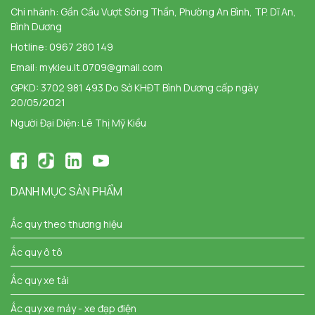
Chi nhánh:
Gần Cầu Vượt Sóng Thần, Phường An Bình, TP. Dĩ An,
Bình Dương
Hotline:
0967 280 149
Email:
mykieu.lt.0709@gmail.com
GPKD: 3702 981 493 Do Sở KHĐT Bình Dương cấp ngày
20/05/2021
Người Đại Diện: Lê Thị Mỹ Kiều
DANH MỤC SẢN PHẨM
Ắc quy theo thương hiệu
Ắc quy ô tô
Ắc quy xe tải
Ắc quy xe máy - xe đạp điện