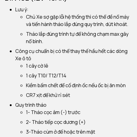
Lưu ý:
Chủ Xe sợ gặp lỗi hệ thống thì có thể đề nổ máy
và tiến hành tháo lắp đúng quy trình, dứt khoát.
Tháo lắp đúng trình tự để không chạm max gây
nổ bình.
Công cụ chuẩn bị có thể thay thế hầu hết các dòng
Xe ô tô
1 cây cờ lê
1 cây T10/ T12/T14
Kiềm bấm chết để cố định ốc nếu ốc bị ăn mòn
CR7 xịt để khử rỉ sét
Quy trình tháo
1- Tháo cọc âm (-) trước
2- Tháo tiếp cọc dương (+)
3-Tháo cùm ở đế hoặc trên mặt