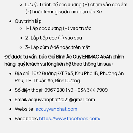
Lưu ý: Tránh để cọc dương (+) chạm vào cọc âm
(-) hoặc khung sườn kim loại của Xe
Quy trình lắp
1- Lắp cọc dương (+) vào trước
2- Lắp tiếp cọc (-) vào sau
3- Lắp cùm ở đế hoặc trên mặt
Để được tư vấn, báo Giá Bình Ắc Quy ENIMAC 45Ah chính
hãng, quý khách vui lòng liên hệ theo thông tin sau:
Địa chỉ: 16/2 Đường ĐT 743, Khu Phố 1B, Phường An
Phú, TP. Thuận An, Bình Dương.
Số điện thoại: 0967 280 149 – 034 344 7909
Email:
acquyvanphat2021@gmail.com
Website:
acquyvanphat.com
Facebook:
https://www.facebook.com/