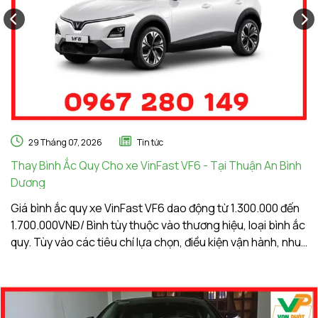
29 Tháng 07, 2026
Tin tức
Thay Bình Ắc Quy Cho xe VinFast VF6 - Tại Thuận An Bình
Th
Dương
A
Giá bình ắc quy xe VinFast VF6 dao động từ 1.300.000 đến
Gi
1.700.000VNĐ/ Bình tùy thuộc vào thương hiệu, loại bình ắc
1.
quy. Tùy vào các tiêu chí lựa chọn, điều kiện vận hành, nhu
qu
cầu sử dụng của khách hàng. Ắc Quy Vạn Phát tự hào là
c
đơn vị hàng đầu về giá bình ắc quy xe VinFast VF6
đơ