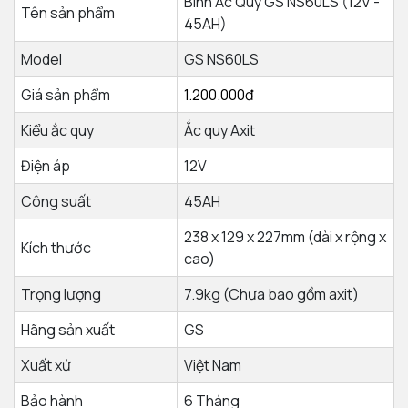
Bình Ắc Quy GS NS60LS (12V -
Tên sản phẩm
45AH)
Model
GS NS60LS
Giá sản phẩm
1.200.000đ
Kiểu ắc quy
Ắc quy Axit
Điện áp
12V
Công suất
45AH
238 x 129 x 227mm (dài x rộng x
Kích thước
cao)
Trọng lượng
7.9kg (Chưa bao gồm axit)
Hãng sản xuất
GS
Xuất xứ
Việt Nam
Bảo hành
6 Tháng