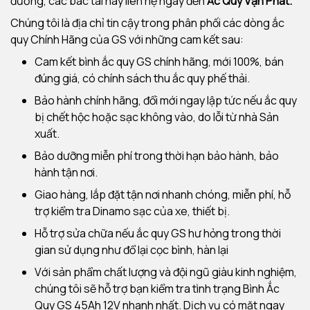
đường, các bác tài hãy liên hệ ngay đến
Ắc Quy Vạn Phát.
Chúng tôi là địa chỉ tin cậy trong phân phối các dòng ắc
quy Chính Hãng của GS với những cam kết sau:
Cam kết bình ắc quy GS chính hãng, mới 100%, bán
đúng giá, có chính sách thu ắc quy phế thải.
Bảo hành chính hãng, đổi mới ngay lập tức nếu ắc quy
bị chết hộc hoặc sạc không vào, do lỗi từ nhà Sản
xuất.
Bảo dưỡng miễn phí trong thời hạn bảo hành, bảo
hành tận nơi.
Giao hàng, lắp đặt tận nơi nhanh chóng, miễn phí, hỗ
trợ kiểm tra Dinamo sạc của xe, thiết bị.
Hỗ trợ sửa chữa nếu ắc quy GS hư hỏng trong thời
gian sử dụng như đổ lại cọc bình, hàn lại
Với sản phẩm chất lượng và đội ngũ giàu kinh nghiệm,
chúng tôi sẽ hỗ trợ bạn kiểm tra tình trạng Bình Ắc
Quy GS 45Ah 12V nhanh nhất. Dịch vụ có mặt ngay