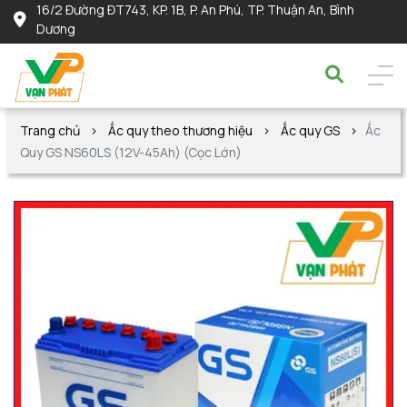
16/2 Đường ĐT743, KP. 1B, P. An Phú, TP. Thuận An, Bình
Dương
Trang chủ
Ắc quy theo thương hiệu
Ắc quy GS
Ắc
Quy GS NS60LS (12V-45Ah) (Cọc Lớn)