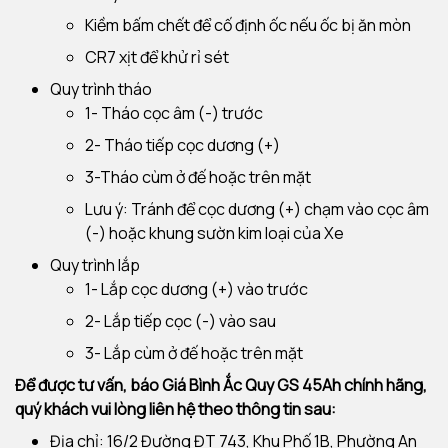
Kiềm bấm chết để cố định ốc nếu ốc bị ăn mòn
CR7 xịt để khử rỉ sét
Quy trình tháo
1- Tháo cọc âm (-) trước
2- Tháo tiếp cọc dương (+)
3-Tháo cùm ở đế hoặc trên mặt
Lưu ý: Tránh để cọc dương (+) chạm vào cọc âm
(-) hoặc khung sườn kim loại của Xe
Quy trình lắp
1- Lắp cọc dương (+) vào trước
2- Lắp tiếp cọc (-) vào sau
3- Lắp cùm ở đế hoặc trên mặt
Để được tư vấn, báo Giá Bình Ắc Quy GS 45Ah chính hãng,
quý khách vui lòng liên hệ theo thông tin sau:
Địa chỉ: 16/2 Đường ĐT 743, Khu Phố 1B, Phường An