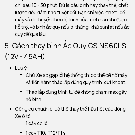
chỉ sau 15 - 30 phút. Dù là câu bình hay thay thế, chất
lượng đều đảm bảo tuyệt đối. Bạn chỉ việc lên xe, đề
máy và di chuyển theo lộ trình của mình sau khi được
hỗ trợ. vỏ bình ắc quy nếu bị thủng, khử sunfat nếu ắc
quy để quá lâu.
5. Cách thay bình Ắc Quy GS NS60LS
(12V - 45AH)
Lưu ý:
Chủ Xe sợ gặp lỗi hệ thống thì có thể đề nổ máy
và tiến hành tháo lắp đúng quy trình, dứt khoát.
Tháo lắp đúng trình tự để không chạm max gây
nổ bình.
Công cụ chuẩn bị có thể thay thế hầu hết các dòng
Xe ô tô
1 cây cờ lê
1 cây T10/ T12/T14