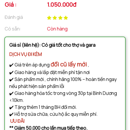
Giá :
1.050.000đ
Đánh giá
Có sẵn:
Còn hàng
Giá sỉ (liên hệ): Có giá tốt cho thợ và gara
DỊCH VỤ ĐI KÈM
đổi cũ lấy mới
✔️ Giá trên áp dụng
,
✔️ Giao hàng và lắp đặt miễn phí tận nơi
✔️ Sản phẩm mới , chính hãng 100% – hoàn tiền ngay
nếu phát hiện sản phẩm lỗi
✔️ Giao hàng hỏa tốc trong vòng 30p tại Bình Dương
<10km.
✔️ Tặng thêm 1 tháng BH đổi mới.
✔️ Hỗ trợ sửa chữa, cứu hộ ắc quy miễn phí.
ƯU ĐÃI
** Giảm 50.000 cho lần mua tiếp theo.