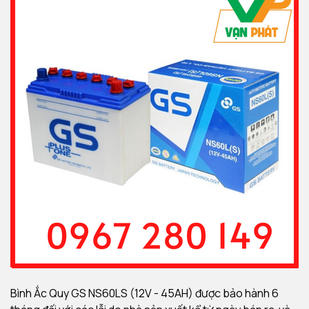
Bình Ắc Quy GS NS60LS (12V - 45AH) được bảo hành 6