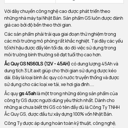
Với dây chuyền công nghệ cao được phát triển theo
những nhà máy tại Nhật Bản. Sản phẩm GS luôn được đánh
giá cao bởi độ bền theo thời gian.
Các sản phẩm phải trải qua giai đoạn thử nghiệm trong
các môi trường mô phỏng rất khắc nghiệt. Tại đây các yếu
tố khí hậu được đẩy lên tối đa, do đó việc sử dụng trong
môi trường bình thường sẽ đạt tuổi thọ cao hơn.
Ắc Quy GS NS60LS (12V - 45AH)
có dung lượng 45Ah và
dung tích 3 Lít axit giúp cho thời gian sử dụng được kéo
dài. Đây là loại bình ắc quy có nước truyền thống và được
sử dụng cho các loại xe tải, xe hơi gia đình....
Ắc quy
gs 45ah
là một trong những dòng sản phẩm của
công ty GS được người dùng yêu thích nhất. Dành cho
những ai chưa biết thì GS có tên đầy đủ là Công Ty TNHH
Ắc Quy GS, được đầu tư xây dựng 100% vốn Nhật Bản.
Công Ty được áp dụng hoàn toàn kỹ thuật, công nghệ,