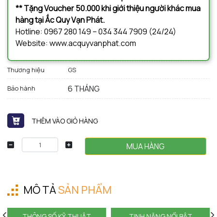
** Tặng Voucher 50.000 khi giới thiệu người khác mua
hàng tại Ắc Quy Vạn Phát.
Hotline: 0967 280 149 – 034 344 7909 (24/24)
Website: www.acquyvanphat.com
Thương hiệu
GS
6 THÁNG
Bảo hành
THÊM VÀO GIỎ HÀNG
MUA HÀNG
MÔ TẢ
SẢN PHẨM
THÔNG SỐ KỸ THUẬT
TINH NĂNG NỔI BẬT