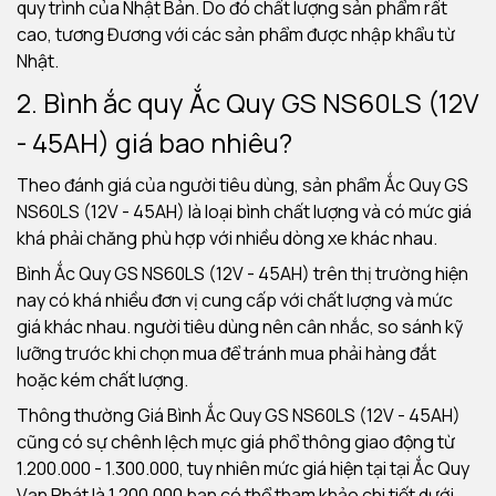
quy trình của Nhật Bản. Do đó chất lượng sản phẩm rất
cao, tương Đương với các sản phẩm được nhập khẩu từ
Nhật.
2. Bình ắc quy
Ắc Quy GS NS60LS (12V
- 45AH) giá bao nhiêu?
Theo đánh giá của người tiêu dùng, sản phẩm Ắc Quy GS
NS60LS (12V - 45AH) là loại bình chất lượng và có mức giá
khá phải chăng phù hợp với nhiều dòng xe khác nhau.
Bình Ắc Quy GS NS60LS (12V - 45AH) trên thị trường hiện
nay có khá nhiều đơn vị cung cấp với chất lượng và mức
giá khác nhau. người tiêu dùng nên cân nhắc, so sánh kỹ
lưỡng trước khi chọn mua để tránh mua phải hàng đắt
hoặc kém chất lượng.
Thông thường Giá Bình Ắc Quy GS NS60LS (12V - 45AH)
cũng có sự chênh lệch mực giá phổ thông giao động từ
1.200.000 - 1.300.000, tuy nhiên mức giá hiện tại tại Ắc Quy
Vạn Phát là 1.200.000 bạn có thể tham khảo chi tiết dưới