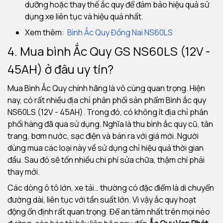
dưỡng hoặc thay thế ắc quy để đảm bảo hiệu quả sử
dụng xe liên tục và hiệu quả nhất.
Xem thêm:
Bình Ắc Quy Đồng Nai NS60
LS
4. Mua bình Ắc Quy GS NS60LS (12V -
45AH) ở đâu uy tín?
Mua Bình Ắc Quy chính hãng là vô cùng quan trọng. Hiện
nay, có rất nhiều địa chỉ phân phối sản phẩm Bình ắc quy
NS60LS (12V - 45AH). Trong đó, có không ít địa chỉ phân
phối hàng đã qua sử dụng. Nghĩa là thu bình ắc quy cũ, tân
trang, bơm nước, sạc điện và bán ra với giá mới. Người
dùng mua các loại này về sử dụng chỉ hiệu quả thời gian
đầu. Sau đó sẽ tốn nhiều chi phí sửa chữa, thậm chí phải
thay mới.
Các dòng ô tô lớn, xe tải… thường có đặc điểm là di chuyển
đường dài, liên tục với tần suất lớn. Vì vậy ắc quy hoạt
động ổn định rất quan trọng. Để an tâm nhất trên mọi nẻo