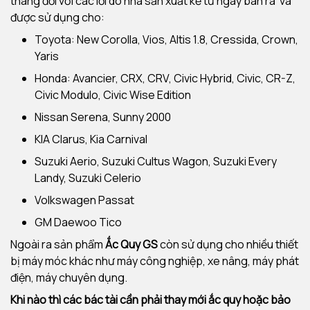
tháng đối với các lỗi do nhà sản xuất kể từ ngày bán ra và
được sử dụng cho:
Toyota: New Corolla, Vios, Altis 1.8, Cressida, Crown,
Yaris
Honda: Avancier, CRX, CRV, Civic Hybrid, Civic, CR-Z,
Civic Modulo, Civic Wise Edition
Nissan Serena, Sunny 2000
KIA Clarus, Kia Carnival
Suzuki Aerio, Suzuki Cultus Wagon, Suzuki Every
Landy, Suzuki Celerio
Volkswagen Passat
GM Daewoo Tico
Ngoài ra sản phẩm
Ắc Quy GS
còn sử dụng cho nhiều thiết
bị máy móc khác như máy công nghiệp, xe nâng, máy phát
điện, máy chuyên dụng.
Khi nào thì các bác tài cần phải thay mới ắc quy hoặc bảo