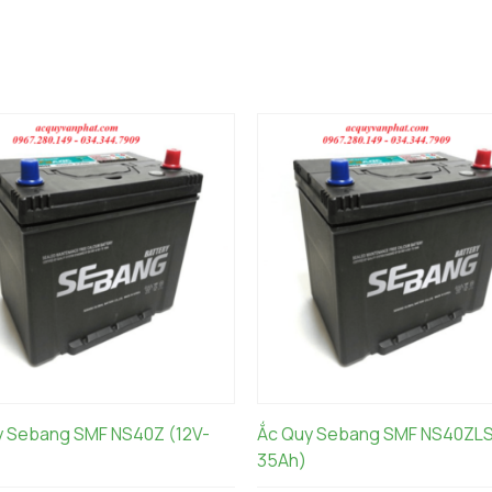
y Sebang SMF NS40Z (12V-
Ắc Quy Sebang SMF NS40ZLS
35Ah)