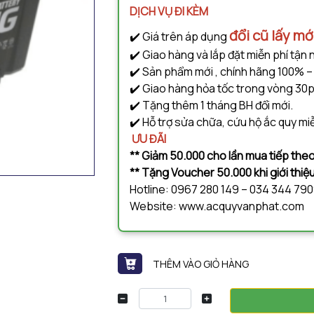
DỊCH VỤ ĐI KÈM
đổi cũ lấy mớ
✔️ Giá trên áp dụng
✔️ Giao hàng và lắp đặt miễn phí tận 
✔️ Sản phẩm mới , chính hãng 100% –
✔️ Giao hàng hỏa tốc trong vòng 30p
✔️ Tặng thêm 1 tháng BH đổi mới.
✔️ Hỗ trợ sửa chữa, cứu hộ ắc quy miễ
ƯU ĐÃI
** Giảm 50.000 cho lần mua tiếp theo
** Tặng Voucher 50.000 khi giới thi
Hotline: 0967 280 149 – 034 344 79
Website: www.acquyvanphat.com
THÊM VÀO GIỎ HÀNG