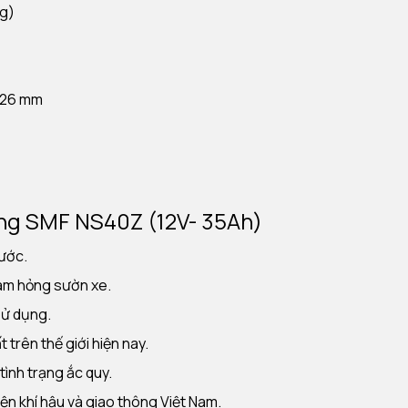
ng)
*226 mm
ng SMF NS40Z (12V- 35Ah)
ước.
 làm hỏng sườn xe.
sử dụng.
trên thế giới hiện nay.
tình trạng ắc quy.
iện khí hậu và giao thông Việt Nam.