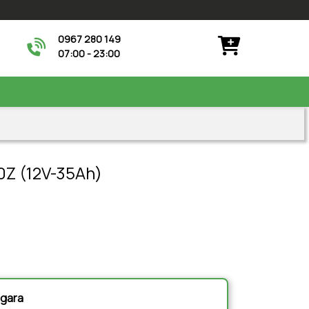
0967 280 149
07:00 - 23:00
Z (12V-35Ah)
à gara