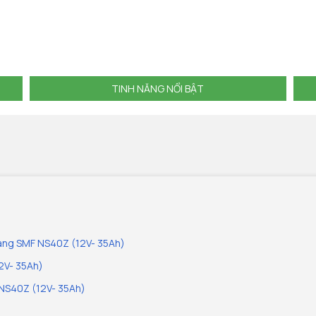
TINH NĂNG NỔI BẬT
bang SMF NS40Z (12V- 35Ah)
2V- 35Ah)
 NS40Z (12V- 35Ah)