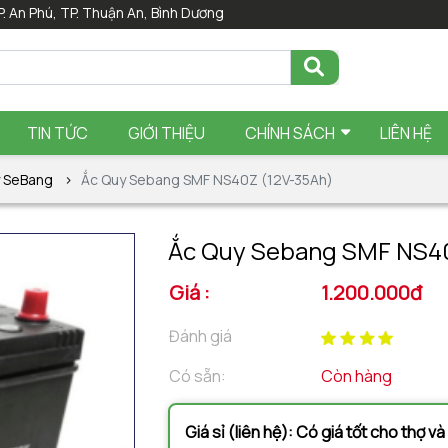
P. An Phú, TP. Thuận An, Bình Dương
TIN TỨC
GIỚI THIỆU
CHÍNH SÁCH
LIÊN HỆ
y SeBang
Ắc Quy Sebang SMF NS40Z (12V-35Ah)
Ắc Quy Sebang SMF NS40
Giá :
1.200.000đ
Đánh giá
Có sẵn:
Còn hàng
Giá sỉ (liên hệ): Có giá tốt cho thợ v