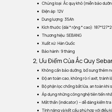
Chủng loại: Ắc quy khô (miễn bảo dưỡ
Điện áp: 12V
Dung lượng: 35Ah
Kích thước (dài * rộng * cao): 187*127
Thương hiệu: SEBANG
Xuất xứ: Hàn Quốc
Bảo hành: 9 tháng
2, Ưu Điểm Của Ắc Quy Seba
Không cần bảo dưỡng, bổ sung thêm n
Độ an toàn cao, không rò rỉ axit, tránh
Bộ phận lọc chống bắt lửa, an toàn khi 
Áp dụng những công nghệ tiên tiến nhất 
Mắt thần (indicator) – dễ dàng kiểm tra 
Tính năng và kết cấu phù hợp với điều k