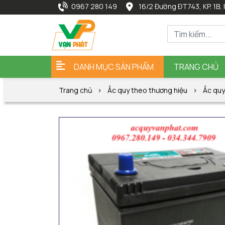
0967 280 149
16/2 Đường ĐT743, KP. 1B, 
DANH MỤC SẢN PHẨM
TRANG CHỦ
Trang chủ
Ắc quy theo thương hiệu
Ắc qu