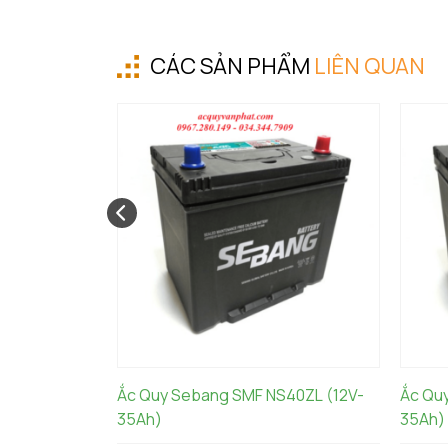
CÁC SẢN PHẨM
LIÊN QUAN
Ắc Quy Sebang SMF NS40ZL (12V-
Ắc Qu
35Ah)
35Ah)