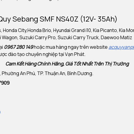
 Quy Sebang SMF NS40Z (12V- 35Ah)
 Honda City,Honda Brio, Hyundai Grand i10, Kia Picanto, Kia Mo
uki Wagon, Suzuki Carry Pro, Suzuki Carry Truck, Daewoo Matiz
ại
0967 280 149
hoặc mua hàng ngay trên website
acquyvanp
ược đào tạo chuyên nghiệp tại Vạn Phát.
Cam Kết Hàng Chính Hãng, Giá Tốt Nhất Trên Thị Trường
B, Phường An Phú, TP. Thuận An, Bình Dương.
 7909
m