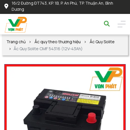
16/2 Đường ĐT743, KP. 1B, P. An Phú, TP. Thuận An, Bình
Dương
Trang chủ
Ắc quy theo thương hiệu
Ắc Quy Solite
Ắc Quy Solite CMF 54316 (12V-43Ah)