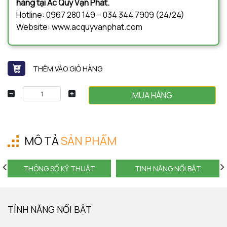
hàng tại Ắc Quy Vạn Phát.
Hotline: 0967 280 149 – 034 344 7909 (24/24)
Website: www.acquyvanphat.com
THÊM VÀO GIỎ HÀNG
MUA HÀNG
MÔ TẢ
SẢN PHẨM
THÔNG SỐ KỸ THUẬT
TINH NĂNG NỔI BẬT
TÍNH NĂNG NỔI BẬT