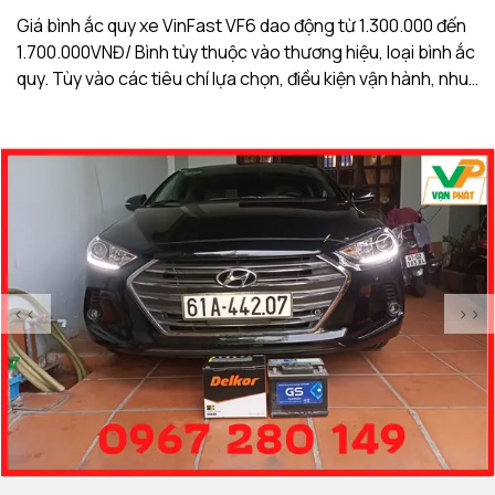
Giá bình ắc quy xe VinFast VF6 dao động từ 1.300.000 đến
Gi
1.700.000VNĐ/ Bình tùy thuộc vào thương hiệu, loại bình ắc
1.
quy. Tùy vào các tiêu chí lựa chọn, điều kiện vận hành, nhu
qu
cầu sử dụng của khách hàng. Ắc Quy Vạn Phát tự hào là
c
đơn vị hàng đầu về giá bình ắc quy xe VinFast VF6
đơ
<<
>>