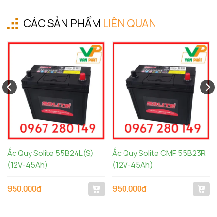
CÁC SẢN PHẨM
LIÊN QUAN
Ắc Quy Solite 55B24L(S)
Ắc Quy Solite CMF 55B23R
(12V-45Ah)
(12V-45Ah)
950.000đ
950.000đ