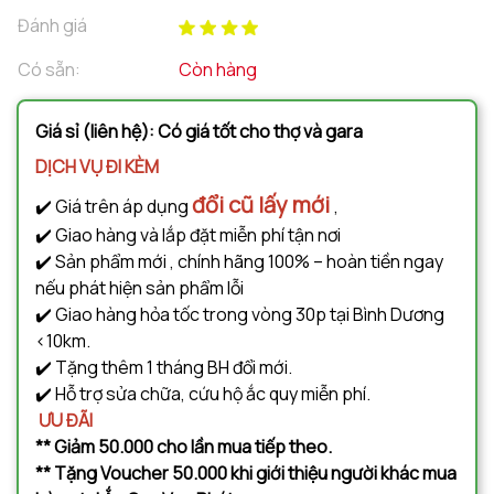
Đánh giá
Có sẵn:
Còn hàng
Giá sỉ (liên hệ): Có giá tốt cho thợ và gara
DỊCH VỤ ĐI KÈM
đổi cũ lấy mới
✔️ Giá trên áp dụng
,
✔️ Giao hàng và lắp đặt miễn phí tận nơi
✔️ Sản phẩm mới , chính hãng 100% – hoàn tiền ngay
nếu phát hiện sản phẩm lỗi
✔️ Giao hàng hỏa tốc trong vòng 30p tại Bình Dương
<10km.
✔️ Tặng thêm 1 tháng BH đổi mới.
✔️ Hỗ trợ sửa chữa, cứu hộ ắc quy miễn phí.
ƯU ĐÃI
** Giảm 50.000 cho lần mua tiếp theo.
** Tặng Voucher 50.000 khi giới thiệu người khác mua