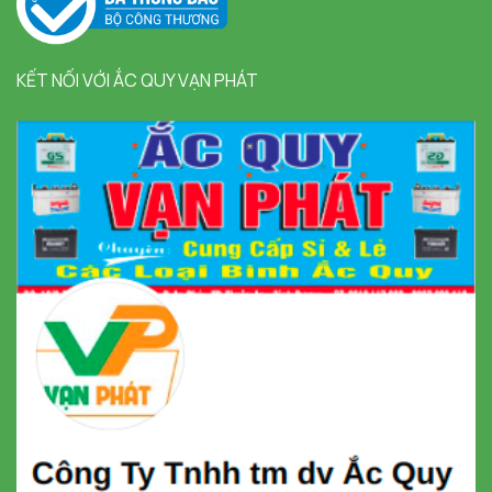
KẾT NỐI VỚI ẮC QUY VẠN PHÁT