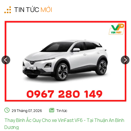
TIN TỨC
MỚI
29 Tháng 07, 2026
Tin tức
Thay Bình Ắc Quy Cho xe VinFast VF6 - Tại Thuận An Bình
Th
Dương
A