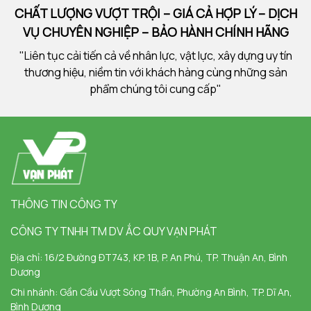
CHẤT LƯỢNG VƯỢT TRỘI – GIÁ CẢ HỢP LÝ – DỊCH
VỤ CHUYÊN NGHIỆP – BẢO HÀNH CHÍNH HÃNG
"Liên tục cải tiến cả về nhân lực, vật lực, xây dựng uy tín
thương hiệu, niềm tin với khách hàng cùng những sản
phẩm chúng tôi cung cấp"
THÔNG TIN CÔNG TY
CÔNG TY TNHH TM DV ẮC QUY VẠN PHÁT
Địa chỉ:
16/2 Đường ĐT743, KP. 1B, P. An Phú, TP. Thuận An, Bình
Dương
Chi nhánh:
Gần Cầu Vượt Sóng Thần, Phường An Bình, TP. Dĩ An,
Bình Dương