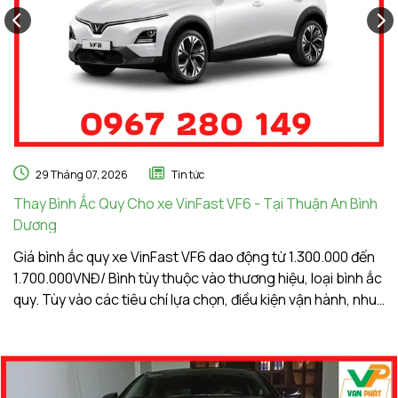
29 Tháng 07, 2026
Tin tức
Thay Bình Ắc Quy Cho xe VinFast VF6 - Tại Thuận An Bình
Th
Dương
A
Giá bình ắc quy xe VinFast VF6 dao động từ 1.300.000 đến
Gi
1.700.000VNĐ/ Bình tùy thuộc vào thương hiệu, loại bình ắc
1.
quy. Tùy vào các tiêu chí lựa chọn, điều kiện vận hành, nhu
qu
cầu sử dụng của khách hàng. Ắc Quy Vạn Phát tự hào là
c
đơn vị hàng đầu về giá bình ắc quy xe VinFast VF6
đơ