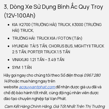
3, Dòng Xe Sử Dụng Bình Ắc Quy Troy
(12V-100Ah)
KIA: K2700 (TRƯỜNG HẢI) TRUCK, K3000 (TRƯỜNG
HẢI) TRUCK,
TRƯỜNG HẢI: TRUCK KIA / FOTON (Tấn)
HYUNDAI: TẢI 5 TẤN, CHORUS BUS, MIGHTY II TRUCK
2.5 TẤN, PORTER TRUCK 1.5 TẤN
VINAXUKI: 1.21 TẤN – 3.49 TẤN
SYM: 1 TẤN
Hãy gọi ngay cho chúng tôi theo Số điện thoại
0967 280
149
hoặc mua hàng ngay trên
website
acquyvantphat.com
để nhận được giá ưu đãi và
chế độ bảo hành tốt nhất, cùng đội ngủ nhân viên được
đào tạo chuyên nghiệp tại Vạn Phát.
Cam Kết Hàng Chính Hãng, Giá Tốt Nhất Trên Thị Trường