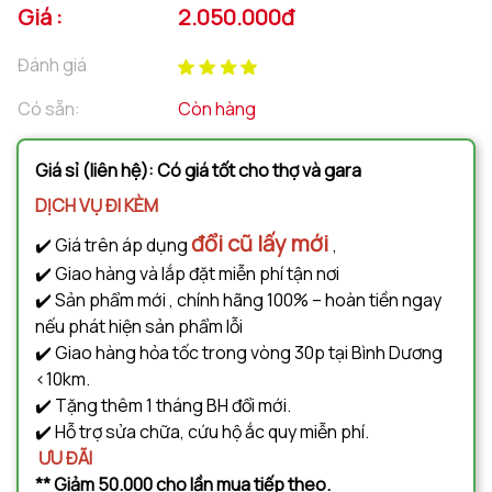
Giá :
2.050.000đ
Đánh giá
Có sẵn:
Còn hàng
Giá sỉ (liên hệ): Có giá tốt cho thợ và gara
DỊCH VỤ ĐI KÈM
đổi cũ lấy mới
✔️ Giá trên áp dụng
,
✔️ Giao hàng và lắp đặt miễn phí tận nơi
✔️ Sản phẩm mới , chính hãng 100% – hoàn tiền ngay
nếu phát hiện sản phẩm lỗi
✔️ Giao hàng hỏa tốc trong vòng 30p tại Bình Dương
<10km.
✔️ Tặng thêm 1 tháng BH đổi mới.
✔️ Hỗ trợ sửa chữa, cứu hộ ắc quy miễn phí.
ƯU ĐÃI
** Giảm 50.000 cho lần mua tiếp theo.