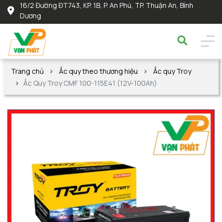
16/2 Đường ĐT743, KP. 1B, P. An Phú, TP. Thuận An, Bình
Dương
Trang chủ
Ắc quy theo thương hiệu
Ắc quy Troy
Ắc Quy Troy CMF 100-115E41 (12V-100Ah)