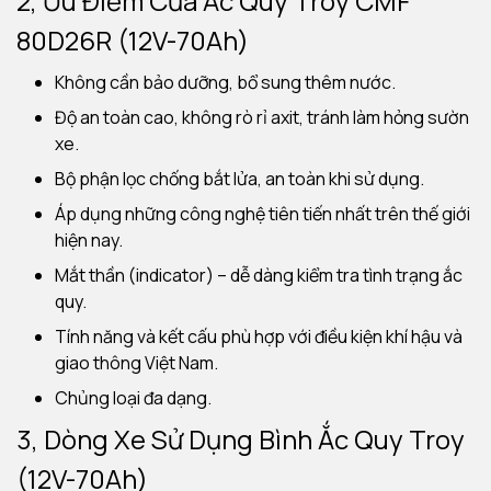
2, Ưu Điểm Của Ắc Quy Troy CMF
80D26R (12V-70Ah)
Không cần bảo dưỡng, bổ sung thêm nước.
Độ an toàn cao, không rò rỉ axit, tránh làm hỏng sườn
xe.
Bộ phận lọc chống bắt lửa, an toàn khi sử dụng.
Áp dụng những công nghệ tiên tiến nhất trên thế giới
hiện nay.
Mắt thần (indicator) – dễ dàng kiểm tra tình trạng ắc
quy.
Tính năng và kết cấu phù hợp với điều kiện khí hậu và
giao thông Việt Nam.
Chủng loại đa dạng.
3, Dòng Xe Sử Dụng Bình Ắc Quy Troy
(12V-70Ah)