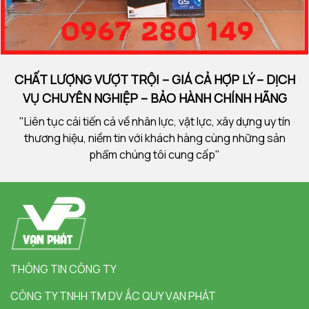
CHẤT LƯỢNG VƯỢT TRỘI – GIÁ CẢ HỢP LÝ – DỊCH
VỤ CHUYÊN NGHIỆP – BẢO HÀNH CHÍNH HÃNG
"Liên tục cải tiến cả về nhân lực, vật lực, xây dựng uy tín
thương hiệu, niềm tin với khách hàng cùng những sản
phẩm chúng tôi cung cấp"
THÔNG TIN CÔNG TY
CÔNG TY TNHH TM DV ẮC QUY VẠN PHÁT