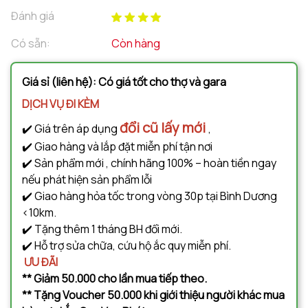
Đánh giá
Có sẵn:
Còn hàng
Giá sỉ (liên hệ): Có giá tốt cho thợ và gara
DỊCH VỤ ĐI KÈM
đổi cũ lấy mới
✔️ Giá trên áp dụng
,
✔️ Giao hàng và lắp đặt miễn phí tận nơi
✔️ Sản phẩm mới , chính hãng 100% – hoàn tiền ngay
nếu phát hiện sản phẩm lỗi
✔️ Giao hàng hỏa tốc trong vòng 30p tại Bình Dương
<10km.
✔️ Tặng thêm 1 tháng BH đổi mới.
✔️ Hỗ trợ sửa chữa, cứu hộ ắc quy miễn phí.
ƯU ĐÃI
** Giảm 50.000 cho lần mua tiếp theo.
** Tặng Voucher 50.000 khi giới thiệu người khác mua