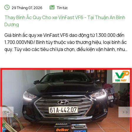
29 Tháng 07, 2026
Tin tức
Thay Bình Ắc Quy Cho xe VinFast VF6 - Tại Thuận An Bình
Th
Dương
A
Giá bình ắc quy xe VinFast VF6 dao động từ 1.300.000 đến
Gi
1.700.000VNĐ/ Bình tùy thuộc vào thương hiệu, loại bình ắc
1.
quy. Tùy vào các tiêu chí lựa chọn, điều kiện vận hành, nhu
qu
cầu sử dụng của khách hàng. Ắc Quy Vạn Phát tự hào là
c
đơn vị hàng đầu về giá bình ắc quy xe VinFast VF6
đơ
<<
>>