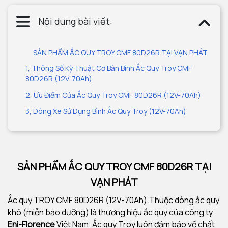
Nội dung bài viết:
SẢN PHẨM ẮC QUY TROY CMF 80D26R TẠI VẠN PHÁT
1, Thông Số Kỹ Thuật Cơ Bản Bình Ắc Quy Troy CMF
80D26R (12V-70Ah)
2, Ưu Điểm Của Ắc Quy Troy CMF 80D26R (12V-70Ah)
3, Dòng Xe Sử Dụng Bình Ắc Quy Troy (12V-70Ah)
SẢN PHẨM ẮC QUY TROY CMF 80D26R TẠI
VẠN PHÁT
Ắc quy TROY CMF 80D26R (12V-70Ah).Thuộc dòng ắc quy
khô (miễn bảo dưỡng) là thương hiệu ắc quy của công ty
Eni-Florence
Việt Nam. Ắc quy Troy luôn đảm bảo về chất