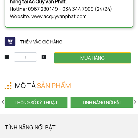
hàng tại Ắc Quy Vạn Phát.
Hotline: 0967 280 149 – 034 344 7909 (24/24)
Website: www.acquyvanphat.com
THÊM VÀO GIỎ HÀNG
MUA HÀNG
MÔ TẢ
SẢN PHẨM
THÔNG SỐ KỸ THUẬT
TINH NĂNG NỔI BẬT
TÍNH NĂNG NỔI BẬT