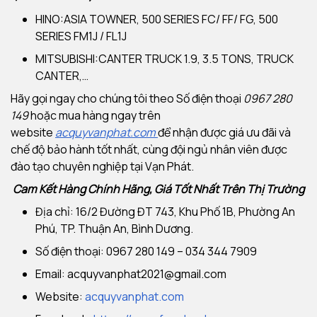
HINO:ASIA TOWNER, 500 SERIES FC/ FF/ FG, 500
SERIES FM1J / FL1J
MITSUBISHI:CANTER TRUCK 1.9, 3.5 TONS, TRUCK
CANTER,…
Hãy gọi ngay cho chúng tôi theo Số điện thoại
0967 280
149
hoặc mua hàng ngay trên
website
acquyvanphat.com
để nhận được giá ưu đãi và
chế độ bảo hành tốt nhất, cùng đội ngủ nhân viên được
đào tạo chuyên nghiệp tại Vạn Phát.
Cam Kết Hàng Chính Hãng, Giá Tốt Nhất Trên Thị Trường
Địa chỉ: 16/2 Đường ĐT 743, Khu Phố 1B, Phường An
Phú, TP. Thuận An, Bình Dương.
Số điện thoại: 0967 280 149 – 034 344 7909
Email:
acquyvanphat2021@gmail.com
Website:
acquyvanphat.com