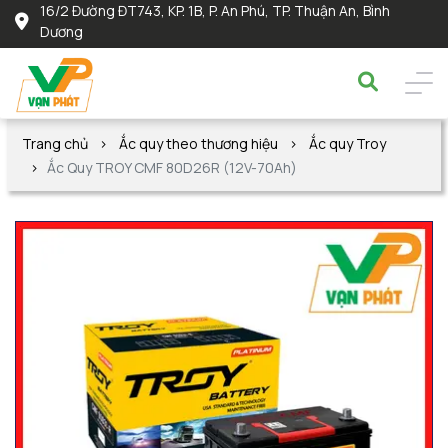
16/2 Đường ĐT743, KP. 1B, P. An Phú, TP. Thuận An, Bình
Dương
Trang chủ
Ắc quy theo thương hiệu
Ắc quy Troy
Ắc Quy TROY CMF 80D26R (12V-70Ah)