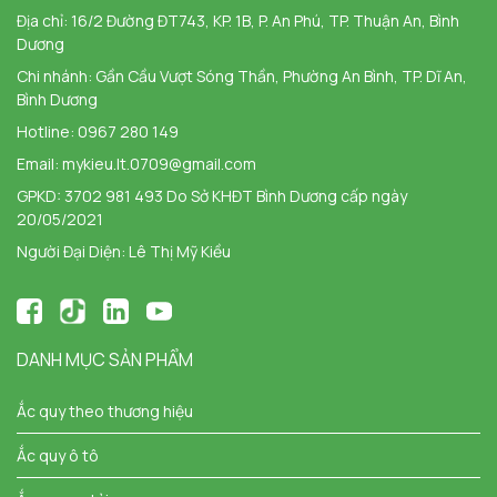
Địa chỉ:
16/2 Đường ĐT743, KP. 1B, P. An Phú, TP. Thuận An, Bình
Dương
Chi nhánh:
Gần Cầu Vượt Sóng Thần, Phường An Bình, TP. Dĩ An,
Bình Dương
Hotline:
0967 280 149
Email:
mykieu.lt.0709@gmail.com
GPKD: 3702 981 493 Do Sở KHĐT Bình Dương cấp ngày
20/05/2021
Người Đại Diện: Lê Thị Mỹ Kiều
DANH MỤC SẢN PHẨM
Ắc quy theo thương hiệu
Ắc quy ô tô