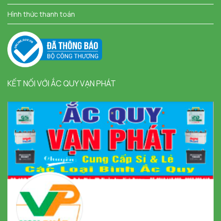
Hình thức thanh toán
KẾT NỐI VỚI ẮC QUY VẠN PHÁT