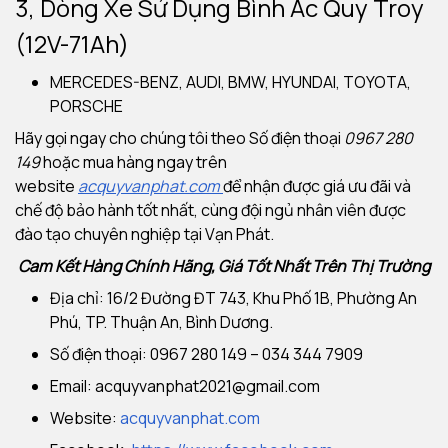
3, Dòng Xe Sử Dụng Bình Ắc Quy Troy
(12V-71Ah)
MERCEDES-BENZ, AUDI, BMW, HYUNDAI, TOYOTA,
PORSCHE
Hãy gọi ngay cho chúng tôi theo Số điện thoại
0967 280
149
hoặc mua hàng ngay trên
website
acquyvanphat.com
để nhận được giá ưu đãi và
chế độ bảo hành tốt nhất, cùng đội ngủ nhân viên được
đào tạo chuyên nghiệp tại Vạn Phát.
Cam Kết Hàng Chính Hãng, Giá Tốt Nhất Trên Thị Trường
Địa chỉ: 16/2 Đường ĐT 743, Khu Phố 1B, Phường An
Phú, TP. Thuận An, Bình Dương.
Số điện thoại: 0967 280 149 – 034 344 7909
Email:
acquyvanphat2021@gmail.com
Website:
acquyvanphat.com