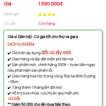
Giá :
1.550.000đ
Đánh giá
Có sẵn:
Còn hàng
Giá sỉ (liên hệ): Có giá tốt cho thợ và gara
DỊCH VỤ ĐI KÈM
đổi cũ lấy mới
✔️ Giá trên áp dụng
,
✔️ Giao hàng và lắp đặt miễn phí tận nơi
✔️ Sản phẩm mới , chính hãng 100% – hoàn tiền ngay
nếu phát hiện sản phẩm lỗi
✔️ Giao hàng hỏa tốc trong vòng 30p tại Bình Dương
<10km.
✔️ Tặng thêm 1 tháng BH đổi mới.
✔️ Hỗ trợ sửa chữa, cứu hộ ắc quy miễn phí.
ƯU ĐÃI
** Giảm 50.000 cho lần mua tiếp theo.