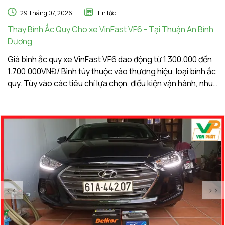
29 Tháng 07, 2026
Tin tức
Thay Bình Ắc Quy Cho xe VinFast VF6 - Tại Thuận An Bình
Th
Dương
A
Giá bình ắc quy xe VinFast VF6 dao động từ 1.300.000 đến
Gi
1.700.000VNĐ/ Bình tùy thuộc vào thương hiệu, loại bình ắc
1.
quy. Tùy vào các tiêu chí lựa chọn, điều kiện vận hành, nhu
qu
cầu sử dụng của khách hàng. Ắc Quy Vạn Phát tự hào là
c
đơn vị hàng đầu về giá bình ắc quy xe VinFast VF6
đơ
<<
>>