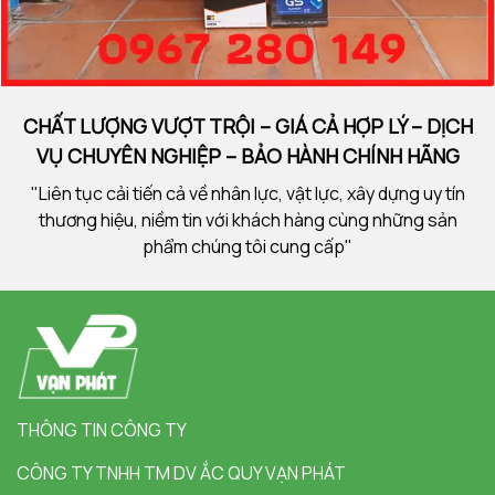
CHẤT LƯỢNG VƯỢT TRỘI – GIÁ CẢ HỢP LÝ – DỊCH
VỤ CHUYÊN NGHIỆP – BẢO HÀNH CHÍNH HÃNG
"Liên tục cải tiến cả về nhân lực, vật lực, xây dựng uy tín
thương hiệu, niềm tin với khách hàng cùng những sản
phẩm chúng tôi cung cấp"
THÔNG TIN CÔNG TY
CÔNG TY TNHH TM DV ẮC QUY VẠN PHÁT