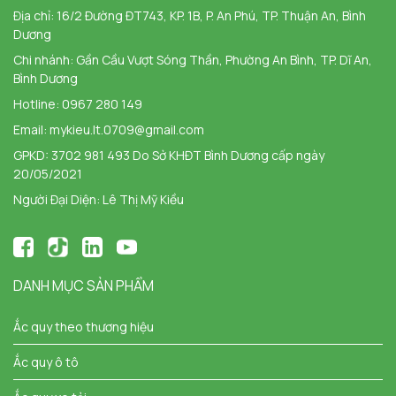
Địa chỉ:
16/2 Đường ĐT743, KP. 1B, P. An Phú, TP. Thuận An, Bình
Dương
Chi nhánh:
Gần Cầu Vượt Sóng Thần, Phường An Bình, TP. Dĩ An,
Bình Dương
Hotline:
0967 280 149
Email:
mykieu.lt.0709@gmail.com
GPKD: 3702 981 493 Do Sở KHĐT Bình Dương cấp ngày
20/05/2021
Người Đại Diện: Lê Thị Mỹ Kiều
DANH MỤC SẢN PHẨM
Ắc quy theo thương hiệu
Ắc quy ô tô