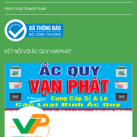
Hình thức thanh toán
KẾT NỐI VỚI ẮC QUY VẠN PHÁT