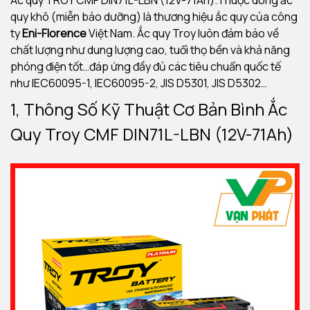
Ắc quy TROY CMF DIN71L-LBN (12V-71Ah).Thuộc dòng ắc
quy khô (miễn bảo dưỡng) là thương hiệu ắc quy của công
ty
Eni-Florence
Việt Nam. Ắc quy Troy luôn đảm bảo về
chất lượng như dung lượng cao, tuổi thọ bền và khả năng
phóng điện tốt…đáp ứng đầy đủ các tiêu chuẩn quốc tế
như IEC60095-1, IEC60095-2, JIS D5301, JIS D5302…
1, Thông Số Kỹ Thuật Cơ Bản Bình Ắc
Quy Troy CMF DIN71L-LBN (12V-71Ah)