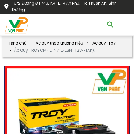
16/2 Đường ĐT743, KP. 1B, P. An Phú, TP. Thuận An, Bình
Dương
Trang chủ
Ắc quy theo thương hiệu
Ắc quy Troy
Ắc Quy TROY CMF DIN71L-LBN (12V-71Ah).