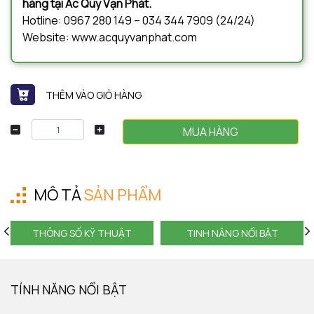
hàng tại Ắc Quy Vạn Phát.
Hotline: 0967 280 149 – 034 344 7909 (24/24)
Website: www.acquyvanphat.com
THÊM VÀO GIỎ HÀNG
MUA HÀNG
MÔ TẢ
SẢN PHẨM
THÔNG SỐ KỸ THUẬT
TINH NĂNG NỔI BẬT
TÍNH NĂNG NỔI BẬT