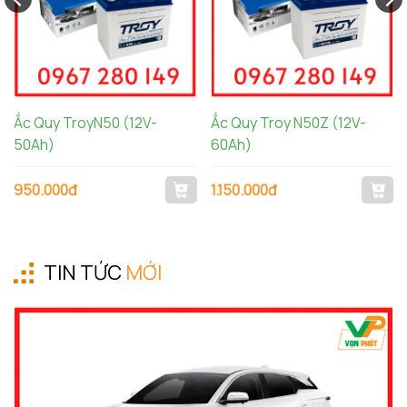
Ắc Quy TroyN50 (12V-
Ắc Quy Troy N50Z (12V-
50Ah)
60Ah)
950.000đ
1.150.000đ
TIN TỨC
MỚI