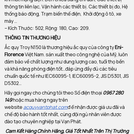
thông tin liên lạc, Vận hành các thiết bị. Các thiết bị đo, Hệ
thống báo động, Trạm biến thế điện, Khởi động ô tô, xe
máy …
– Kích Thước: 502, Rộng: 180, Cao: 209.
THÔNG TIN THƯƠNG HIỆU
Ắc quy Troy N150 là thương hiệu ắc quy của công ty
Eni-
Florence
Việt Nam. sản xuất theo công nghệ của Mỹ, luôn
đảm bảo về chất lượng như dung lượng cao, tuổi thọ bền
và khả năng phóng điện tốt…đáp ứng đầy đủ các tiêu
chuẩn quốc tế như IEC60095-1, IEC60095-2, JIS D5301, JIS
D5302…
Hãy gọi ngay cho chúng tôi theo Số điện thoại
0967 280
149
hoặc mua hàng ngay trên
website
acquyvantphat.com
đ ể nhận được giá ưu đãi và
chế độ bảo hành tốt nhất, cùng đội ngủ nhân viên được
đào tạo chuyên nghiệp tại Vạn Phát.
Cam Kết Hàng Chính Hãng, Giá Tốt Nhất Trên Thị Trường