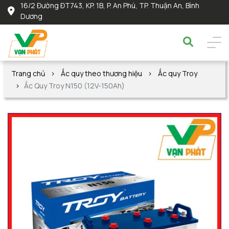
16/2 Đường ĐT743, KP. 1B, P. An Phú, TP. Thuận An, Bình
Dương
Trang chủ
Ắc quy theo thương hiệu
Ắc quy Troy
Ắc Quy Troy N150 (12V-150Ah)