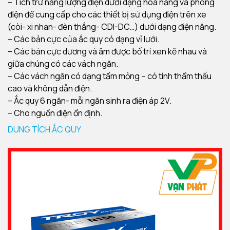
– Tích trữ năng lượng điện dưới dạng hóa năng và phóng
điện để cung cấp cho các thiết bị sử dụng điện trên xe
(còi- xi nhan- đèn thắng- CDI-DC…) dưới dạng điện năng.
– Các bản cực của ắc quy có dạng vỉ lưới.
– Các bản cực dương và âm được bố trí xen kẽ nhau và
giữa chúng có các vách ngăn.
– Các vách ngăn có dạng tấm mỏng – có tính thẩm thấu
cao và không dẫn điện.
– Ắc quy 6 ngăn- mỗi ngăn sinh ra điện áp 2V.
– Cho nguồn điện ổn định.
DUNG TÍCH ẮC QUY