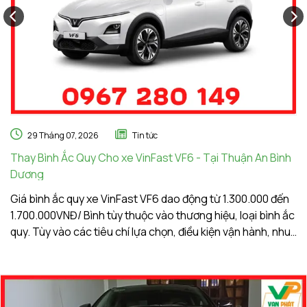
29 Tháng 07, 2026
Tin tức
Thay Bình Ắc Quy Cho xe VinFast VF6 - Tại Thuận An Bình
Th
Dương
A
Giá bình ắc quy xe VinFast VF6 dao động từ 1.300.000 đến
Gi
1.700.000VNĐ/ Bình tùy thuộc vào thương hiệu, loại bình ắc
1.
quy. Tùy vào các tiêu chí lựa chọn, điều kiện vận hành, nhu
qu
cầu sử dụng của khách hàng. Ắc Quy Vạn Phát tự hào là
c
đơn vị hàng đầu về giá bình ắc quy xe VinFast VF6
đơ