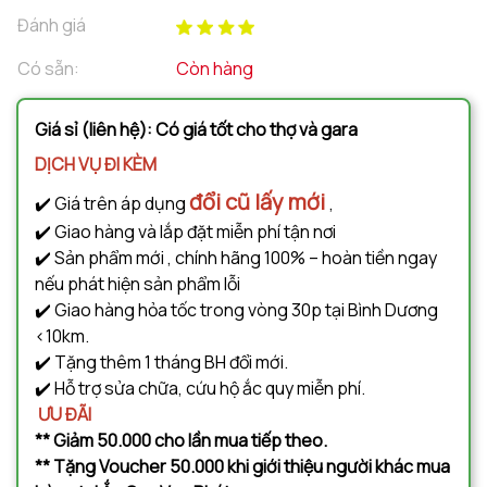
Đánh giá
Có sẵn:
Còn hàng
Giá sỉ (liên hệ): Có giá tốt cho thợ và gara
DỊCH VỤ ĐI KÈM
đổi cũ lấy mới
✔️ Giá trên áp dụng
,
✔️ Giao hàng và lắp đặt miễn phí tận nơi
✔️ Sản phẩm mới , chính hãng 100% – hoàn tiền ngay
nếu phát hiện sản phẩm lỗi
✔️ Giao hàng hỏa tốc trong vòng 30p tại Bình Dương
<10km.
✔️ Tặng thêm 1 tháng BH đổi mới.
✔️ Hỗ trợ sửa chữa, cứu hộ ắc quy miễn phí.
ƯU ĐÃI
** Giảm 50.000 cho lần mua tiếp theo.
** Tặng Voucher 50.000 khi giới thiệu người khác mua