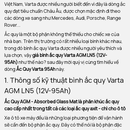
Việt Nam, Varta được nhiều người biết đến vì đây là dòng ắc
quy đạt tiêu chuẩn Châu Âu, được chọn mặc định đi theo
các dòng xe sang như Mercedes, Audi, Porsche, Range
Rover...
Ắc quy là một bộ phận không thể thiếu cho chiếc xe của
nhà bạn. Trên thị trường có rất nhiều loại bình khác nhau,
trong đó bình ắc quy Varta được nhiều người yêu thích và
lựa chọn, vậy
giá bình ắc quy Varta AGM LN5 (12V-
95Ah)
như thế nào? sau đây mời quý vị cùng tìm hiểu về
dòng
Ắc Quy Varta 95Ah
này.
1. Thông số kỹ thuật bình ắc quy Varta
AGM LN5 (12V-95Ah)
Ắc Quy AGM - Absorbed Glass Mat là phân khúc ắc quy
cao cấp nhất trong tất cả các loại ắc quy axit - chì cho ô tô
Xe ô tô xe máy đều là những loại phương tiện để vận hành
sẽ cần đến bộ phận ắc quy. Đây có thể nói là bộ phận đặc