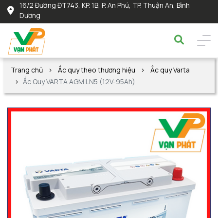
16/2 Đường ĐT743, KP. 1B, P. An Phú, TP. Thuận An, Bình
Dương
Trang chủ
Ắc quy theo thương hiệu
Ắc quy Varta
Ắc Quy VARTA AGM LN5 (12V-95Ah)