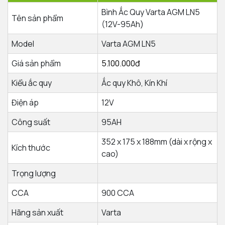
Bình Ắc Quy Varta AGM LN5
Tên sản phẩm
(12V-95Ah)
Model
Varta AGM LN5
Giá sản phẩm
5.100.000đ
Kiểu ắc quy
Ắc quy Khô, Kín Khí
Điện áp
12V
Công suất
95AH
352 x 175 x 188mm (dài x rộng x
Kích thước
cao)
Trọng lượng
CCA
900 CCA
Hãng sản xuất
Varta