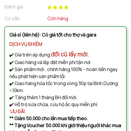
Đánh giá
Có sẵn:
Còn hàng
Giá sỉ (liên hệ): Có giá tốt cho thợ và gara
DỊCH VỤ ĐI KÈM
đổi cũ lấy mới
✔️ Giá trên áp dụng
,
✔️ Giao hàng và lắp đặt miễn phí tận nơi
✔️ Sản phẩm mới , chính hãng 100% – hoàn tiền ngay
nếu phát hiện sản phẩm lỗi
✔️ Giao hàng hỏa tốc trong vòng 30p tại Bình Dương
<10km.
✔️ Tặng thêm 1 tháng BH đổi mới.
✔️ Hỗ trợ sửa chữa, cứu hộ ắc quy miễn phí.
ƯU ĐÃI
** Giảm 50.000 cho lần mua tiếp theo.
** Tặng Voucher 50.000 khi giới thiệu người khác mua