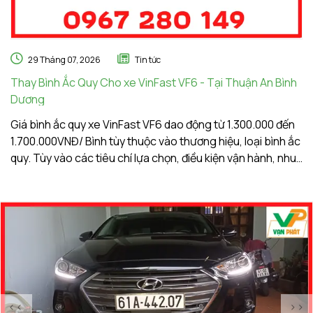
29 Tháng 07, 2026
Tin tức
Thay Bình Ắc Quy Cho xe VinFast VF6 - Tại Thuận An Bình
Th
Dương
A
Giá bình ắc quy xe VinFast VF6 dao động từ 1.300.000 đến
Gi
1.700.000VNĐ/ Bình tùy thuộc vào thương hiệu, loại bình ắc
1.
quy. Tùy vào các tiêu chí lựa chọn, điều kiện vận hành, nhu
qu
cầu sử dụng của khách hàng. Ắc Quy Vạn Phát tự hào là
c
đơn vị hàng đầu về giá bình ắc quy xe VinFast VF6
đơ
<<
>>