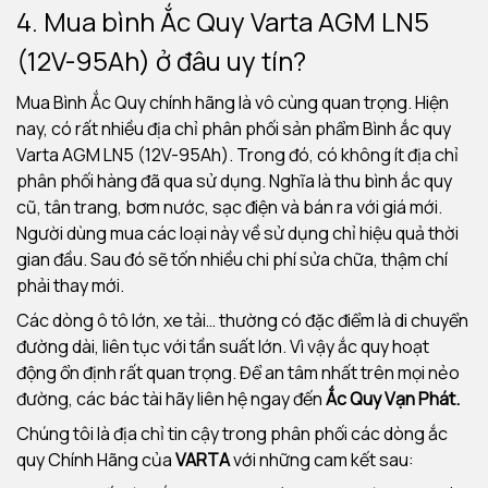
4. Mua bình Ắc Quy Varta AGM LN5
(12V-95Ah) ở đâu uy tín?
Mua Bình Ắc Quy chính hãng là vô cùng quan trọng. Hiện
nay, có rất nhiều địa chỉ phân phối sản phẩm Bình ắc quy
Varta AGM LN5 (12V-95Ah). Trong đó, có không ít địa chỉ
phân phối hàng đã qua sử dụng. Nghĩa là thu bình ắc quy
cũ, tân trang, bơm nước, sạc điện và bán ra với giá mới.
Người dùng mua các loại này về sử dụng chỉ hiệu quả thời
gian đầu. Sau đó sẽ tốn nhiều chi phí sửa chữa, thậm chí
phải thay mới.
Các dòng ô tô lớn, xe tải… thường có đặc điểm là di chuyển
đường dài, liên tục với tần suất lớn. Vì vậy ắc quy hoạt
động ổn định rất quan trọng. Để an tâm nhất trên mọi nẻo
đường, các bác tài hãy liên hệ ngay đến
Ắc Quy Vạn Phát.
Chúng tôi là địa chỉ tin cậy trong phân phối các dòng ắc
quy Chính Hãng của
VARTA
với những cam kết sau: