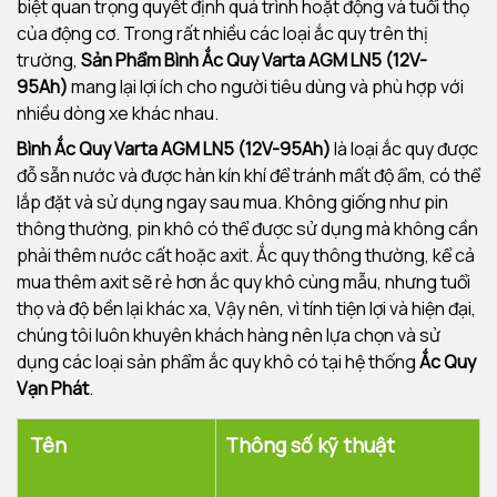
biệt quan trọng quyết định quá trình hoặt động và tuổi thọ
của động cơ. Trong rất nhiều các loại ắc quy trên thị
trường,
Sản Phẩm Bình Ắc Quy Varta AGM LN5 (12V-
95Ah)
mang lại lợi ích cho người tiêu dùng và phù hợp với
nhiều dòng xe khác nhau.
Bình Ắc Quy Varta AGM LN5 (12V-95Ah)
là loại ắc quy được
đỗ sẵn nước và được hàn kín khí để tránh mất độ ẩm, có thể
lắp đặt và sử dụng ngay sau mua. Không giống như pin
thông thường, pin khô có thể được sử dụng mà không cần
phải thêm nước cất hoặc axit. Ắc quy thông thường, kể cả
mua thêm axit sẽ rẻ hơn ắc quy khô cùng mẫu, nhưng tuổi
thọ và độ bền lại khác xa, Vậy nên, vì tính tiện lợi và hiện đại,
chúng tôi luôn khuyên khách hàng nên lựa chọn và sử
dụng các loại sản phẩm ắc quy khô có tại hệ thống
Ắc Quy
Vạn Phát
.
Tên
Thông số kỹ thuật