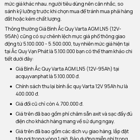
mức giá khác nhau. người tiêu dùng nên cân nhắc, so
sánh kỹ lưỡng trước khi chọn mua để tránh mua phải hàng
đắt hoặc kém chất lượng.
Thông thường Giá Bình Ắc Quy Varta AGM LN5 (12V-
95Ah) cũng có sự chênh lệch mực giá phổ thông giao
động từ 5.100.000 - 5.500.000, tuy nhiên mức giá hiện tại
tại Ắc Quy Vạn Phát là 5.100.000 bạn có thể tham khảo chi
tiết dưới đây:
Giá Bình Ắc Quy Varta AGM LN5 (12V-95Ah) tại
acquyvanphat là 5.100.000 đ.
Chính sách thu lại bình ắc quy Varta 12V 95Ah hư là
400.000 đ.
Giá đổi cũ chỉ còn 4.700.000 đ.
Giá trên đã bao gồm phí châm sẵn axit và sạc đầy đủ
điện cho khách hàng mang về sử dụng ngay.
Giá trên đã bao gồm các dịch vụ giao hàng, lắp đặt
tận nơi trong vòng 1 giờ. Bảo dưỡng miễn phí trong