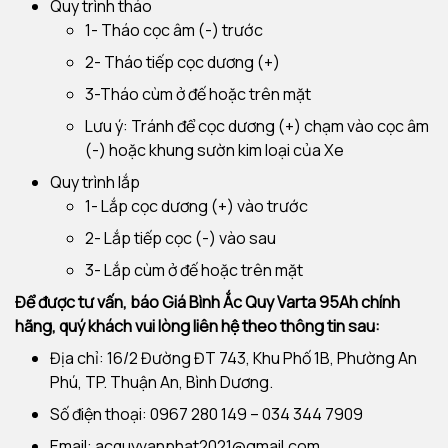
Quy trình tháo
1- Tháo cọc âm (-) trước
2- Tháo tiếp cọc dương (+)
3-Tháo cùm ở đế hoặc trên mặt
Lưu ý: Tránh để cọc dương (+) chạm vào cọc âm
(-) hoặc khung sườn kim loại của Xe
Quy trình lắp
1- Lắp cọc dương (+) vào trước
2- Lắp tiếp cọc (-) vào sau
3- Lắp cùm ở đế hoặc trên mặt
Để được tư vấn, báo Giá Bình Ắc Quy Varta 95Ah chính
hãng, quý khách vui lòng liên hệ theo thông tin sau:
Địa chỉ: 16/2 Đường ĐT 743, Khu Phố 1B, Phường An
Phú, TP. Thuận An, Bình Dương.
Số điện thoại: 0967 280 149 – 034 344 7909
Email:
acquyvanphat2021@gmail.com