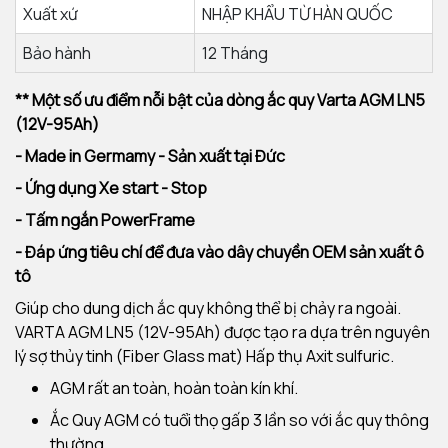
Xuất xứ
NHẬP KHẨU TỪ HÀN QUỐC
Bảo hành
12 Tháng
** Một số ưu điểm nỗi bật của dòng ắc quy Varta AGM LN5
(12V-95Ah)
- Made in Germamy - Sản xuất tại Đức
- Ứng dụng Xe start - Stop
- Tấm ngắn PowerFrame
- Đáp ứng tiêu chí để đưa vào dây chuyền OEM sản xuất ô
tô
Giúp cho dung dịch ắc quy không thể bị chảy ra ngoài.
VARTA AGM LN5 (12V-95Ah) được tạo ra dựa trên nguyên
lý sợ thủy tinh (Fiber Glass mat) Hấp thụ Axit sulfuric.
AGM rất an toàn, hoàn toàn kín khí.
Ắc Quy AGM có tuổi thọ gấp 3 lần so với ắc quy thông
thường.