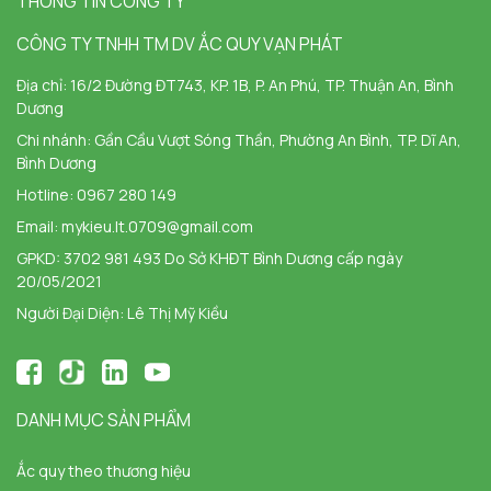
THÔNG TIN CÔNG TY
CÔNG TY TNHH TM DV ẮC QUY VẠN PHÁT
Địa chỉ:
16/2 Đường ĐT743, KP. 1B, P. An Phú, TP. Thuận An, Bình
Dương
Chi nhánh:
Gần Cầu Vượt Sóng Thần, Phường An Bình, TP. Dĩ An,
Bình Dương
Hotline:
0967 280 149
Email:
mykieu.lt.0709@gmail.com
GPKD: 3702 981 493 Do Sở KHĐT Bình Dương cấp ngày
20/05/2021
Người Đại Diện: Lê Thị Mỹ Kiều
DANH MỤC SẢN PHẨM
Ắc quy theo thương hiệu