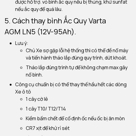
được hỗ trợ. vỏ bình ắc quy nếu bị thủng, khử sunfat
nếu ắc quy để quá lâu.
5. Cách thay bình Ắc Quy Varta
AGM LN5 (12V-95Ah).
Lưu ý:
Chủ Xe sợ gặp lỗi hệ thống thì có thể đề nổ máy
và tiến hành tháo lắp đúng quy trình, dứt khoát.
Tháo lắp đúng trình tự để không chạm max gây
nổ bình.
Công cụ chuẩn bị có thể thay thế hầu hết các dòng
Xe ô tô
1 cây cờ lê
1 cây T10/ T12/T14
Kiềm bấm chết để cố định ốc nếu ốc bị ăn mòn
CR7 xịt để khử rỉ sét