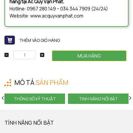
hàng tại Ắc Quy Vạn Phát.
Hotline: 0967 280 149 – 034 344 7909 (24/24)
Website: www.acquyvanphat.com
THÊM VÀO GIỎ HÀNG
MUA HÀNG
MÔ TẢ
SẢN PHẨM
THÔNG SỐ KỸ THUẬT
TINH NĂNG NỔI BẬT
TÍNH NĂNG NỔI BẬT