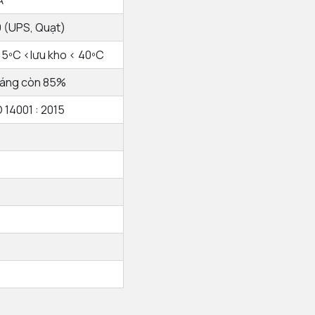
A
9 (UPS, Quạt)
15ºC <lưu kho < 40ºC
tháng còn 85%
 14001 : 2015