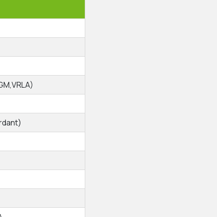
thuật
(AGM,VRLA)
rdant)