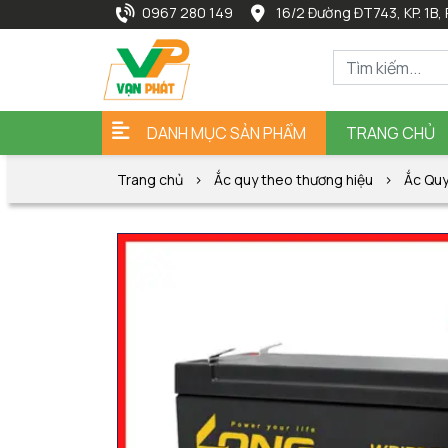
0967 280 149
16/2 Đường ĐT743, KP. 1B, 
DANH MỤC SẢN PHẨM
TRANG CHỦ
Trang chủ
Ắc quy theo thương hiệu
Ắc Qu