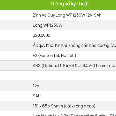
ên
Thông số kỹ 
Bình Ắc Quy Long WP1236W 12V-9Ah
Long WP1236W
320.000đ
Ắc quy Khô, Kín Khí, không cần bảo dưỡng 
F2 (Faston tab No.250)
ABS (Option: UL94 HB &UL94 V-0 flame reta
12V
9AH
151 x 65 x 94mm (dài x rộng x cao)