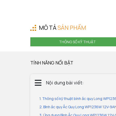
MÔ TẢ
SẢN PHẨM
THÔNG SỐ KỸ THUẬT
TÍNH NĂNG NỔI BẬT
Nội dung bài viết:
1. Thông số kỹ thuật bình ắc quy Long WP12
2. Bình ắc quy Ắc Quy Long WP1236W 12V-9Ah
3. Ứng dụng Bình Ắc Quy Long WP1236W 12V