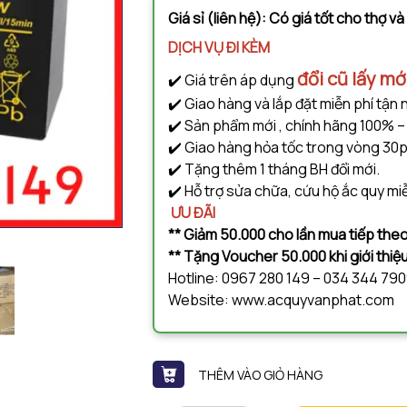
Giá sỉ (liên hệ): Có giá tốt cho thợ v
DỊCH VỤ ĐI KÈM
đổi cũ lấy mớ
✔️ Giá trên áp dụng
✔️ Giao hàng và lắp đặt miễn phí tận 
✔️ Sản phẩm mới , chính hãng 100% –
✔️ Giao hàng hỏa tốc trong vòng 30p
✔️ Tặng thêm 1 tháng BH đổi mới.
✔️ Hỗ trợ sửa chữa, cứu hộ ắc quy miễ
ƯU ĐÃI
** Giảm 50.000 cho lần mua tiếp theo
** Tặng Voucher 50.000 khi giới thi
Hotline: 0967 280 149 – 034 344 79
Website: www.acquyvanphat.com
THÊM VÀO GIỎ HÀNG