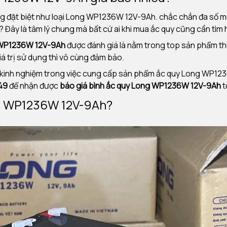
ng đặt biệt như loại Long WP1236W 12V-9Ah. chắc chắn đa số m
Đây là tâm lý chung mà bất cứ ai khi mua ắc quy cũng cần tìm 
 WP1236W 12V-9Ah
được đánh giá là nằm trong top sản phẩm th
á trị sử dụng thì vô cùng đảm bảo.
m kinh nghiệm trong việc cung cấp sản phẩm ắc quy Long WP123
149
để nhận được
báo giá bình ắc quy Long WP1236W 12V-9Ah
t
ng WP1236W 12V-9Ah?