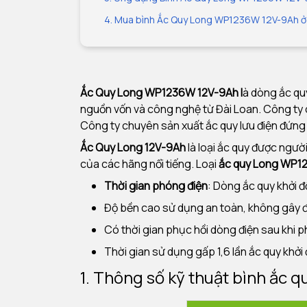
4. Mua bình Ắc Quy Long WP1236W 12V-9Ah ở 
Ắc Quy Long WP1236W 12V-9Ah l
à dòng ắc qu
nguồn vốn và công nghệ từ Đài Loan. Công ty c
Công ty chuyên sản xuất ắc quy lưu điện đứng 
Ắc Quy Long 12V-9Ah
là loại ắc quy được ngư
của các hãng nổi tiếng. Loại
ắc quy Long WP
Thời gian phóng điện
: Dòng ắc quy khởi 
Độ bền cao sử dụng an toàn, không gây đ
Có thời gian phục hồi dòng điện sau khi 
Thời gian sử dụng gấp 1,6 lần ắc quy khở
1. Thông số kỹ thuật bình ắc