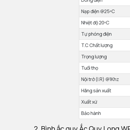
Dòng điện
Nạp điện @25ºC
Nhiệt độ 20ºC
Tự phóng điện
T.C Chất lượng
Trọng lượng
Tuổi thọ
Nội trở (I.R) @1Khz
Hãng sản xuất
Xuất xứ
Bảo hành
2. Bình ắc quy
Ắc Quy Long WP