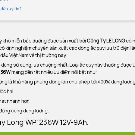
đâu uy tín?
y khô miễn bảo dưỡng được sản xuất bởi
Công Ty LE LONG
có n
ó kinh nghiệm chuyên sản xuất các dòng ắc quy lưu trữ điện lâu
đầu Việt Nam về thị trường này.
ời dùng sử dụng, ưa chuộng nhất. Loại ắc quy này thường được 
1236W
mang đến rất nhiều ưu điểm nổi bật như:
động là khả năng phóng dòng lớn cho phép tới 400% dung lượn
ộc hại
phát nhanh hơn
i động cùng dung lượng.
 quy Long WP1236W 12V-9Ah.