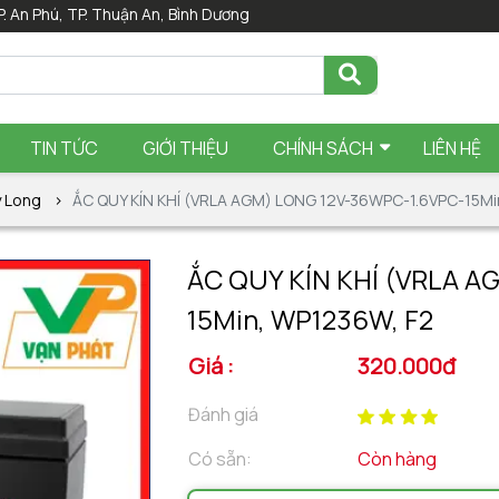
P. An Phú, TP. Thuận An, Bình Dương
TIN TỨC
GIỚI THIỆU
CHÍNH SÁCH
LIÊN HỆ
y Long
ẮC QUY KÍN KHÍ (VRLA AGM) LONG 12V-36WPC-1.6VPC-15Mi
ẮC QUY KÍN KHÍ (VRLA A
15Min, WP1236W, F2
Giá :
320.000đ
Đánh giá
Có sẵn:
Còn hàng