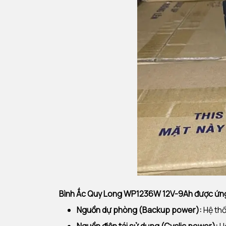
Bình Ắc Quy Long WP1236W 12V-9Ah được ứn
Nguồn dự phòng (Backup power):
Hệ thố