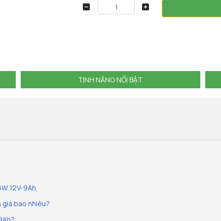
TINH NĂNG NỔI BẬT
36W 12V-9Ah.
 giá bao nhiêu?
-9Ah?