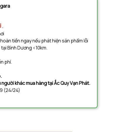
à gara
i
,
nơi
 hoàn tiền ngay nếu phát hiện sản phẩm lỗi
 tại Bình Dương <10km.
n phí.
.
ệu người khác mua hàng tại Ắc Quy Vạn Phát.
09 (24/24)