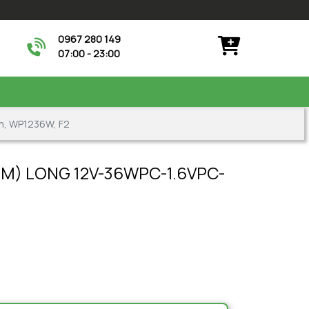
0967 280 149
07:00 - 23:00
n, WP1236W, F2
GM) LONG 12V-36WPC-1.6VPC-