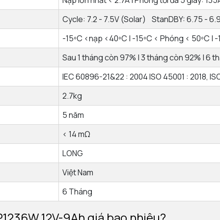
Nạp lớn nhất < 2.7A | Phóng tối đa 5 giây: 135
Cycle: 7.2 - 7.5V (Solar) StanDBY: 6.75 - 6.
-15ºC <nạp <40ºC | -15ºC < Phóng < 50ºC | -
Sau 1 tháng còn 97% | 3 tháng còn 92% | 6 
IEC 60896-21&22 : 2004 ISO 45001 : 2018, ISO
2.7kg
5 năm
< 14 mΩ
LONG
Việt Nam
6 Tháng
1236W 12V-9Ah giá bao nhiêu?