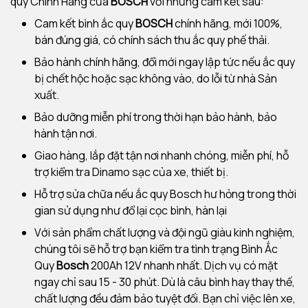
quy Chính Hãng của
BOSCH
với những cam kết sau:
Cam kết bình ắc quy
BOSCH
chính hãng, mới 100%,
bán đúng giá, có chính sách thu ắc quy phế thải.
Bảo hành chính hãng, đổi mới ngay lập tức nếu ắc quy
bị chết hộc hoặc sạc không vào, do lỗi từ nhà Sản
xuất.
Bảo dưỡng miễn phí trong thời hạn bảo hành, bảo
hành tận nơi.
Giao hàng, lắp đặt tận nơi nhanh chóng, miễn phí, hỗ
trợ kiểm tra Dinamo sạc của xe, thiết bị.
Hỗ trợ sửa chữa nếu ắc quy Bosch hư hỏng trong thời
gian sử dụng như đổ lại cọc bình, hàn lại
Với sản phẩm chất lượng và đội ngũ giàu kinh nghiệm,
chúng tôi sẽ hỗ trợ bạn kiểm tra tình trạng Bình Ắc
Quy
Bosch
200Ah 12V nhanh nhất. Dịch vụ có mặt
ngay chỉ sau 15 - 30 phút. Dù là câu bình hay thay thế,
chất lượng đều đảm bảo tuyệt đối. Bạn chỉ việc lên xe,