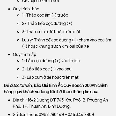
CR7 xịt để khử rỉ sét
Quy trình tháo
1- Tháo cọc âm (-) trước
2- Tháo tiếp cọc dương (+)
3-Tháo cùm ở đế hoặc trên mặt
Lưu ý: Tránh để cọc dương (+) chạm vào cọc âm
(-) hoặc khung sườn kim loại của Xe
Quy trình lắp
1- Lắp cọc dương (+) vào trước
2- Lắp tiếp cọc (-) vào sau
3- Lắp cùm ở đế hoặc trên mặt
Để được tư vấn, báo Giá Bình Ắc Quy Bosch 200Ah chính
hãng, quý khách vui lòng liên hệ theo thông tin sau:
Địa chỉ: 16/2 Đường ĐT 743, Khu Phố 1B, Phường An
Phú, TP. Thuận An, Bình Dương.
Số điện thoại: 0967 280 149 – 034 344 7909