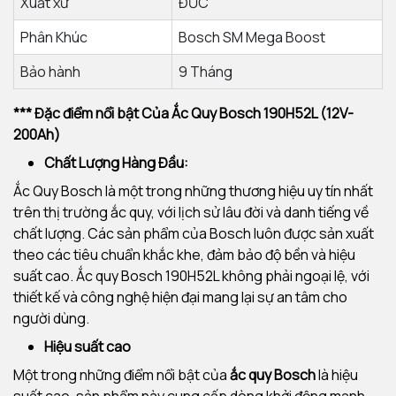
Xuất xứ
ĐỨC
Phân Khúc
Bosch SM Mega Boost
Bảo hành
9 Tháng
*** Đặc điểm nổi bật Của Ắc Quy Bosch 190H52L (12V-
200Ah)
Chất Lượng Hàng Đầu:
Ắc Quy Bosch là một trong những thương hiệu uy tín nhất
trên thị trường ắc quy, với lịch sử lâu đời và danh tiếng về
chất lượng. Các sản phẩm của Bosch luôn được sản xuất
theo các tiêu chuẩn khắc khe, đảm bảo độ bền và hiệu
suất cao. Ắc quy Bosch 190H52L không phải ngoại lệ, với
thiết kế và công nghệ hiện đại mang lại sự an tâm cho
người dùng.
Hiệu suất cao
Một trong những điểm nổi bật của
ắc quy Bosch
là hiệu