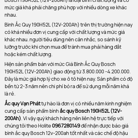
Bosch 190H52L (12V-200Ah) là loại bình chất lượng và có
mức giá khá phải chăng phù hợp với nhiều dòng xe khác
nhau.
Bình Ắc Quy 190H52L (12V-200Ah) trên thị trường hiện nay
có khá nhiều đơn vị cung cấp với chất lượng và mức giá
khác nhau. người tiêu dùng nên cân nhắc, so sánh kỹ
lưỡng trước khi chọn mua để tránh mua phải hàng đắt
hoặc kém chất lượng.
Hiện sản phẩm bán với mức Giá Bình Ắc Quy Bosch
190H52L (12V-200Ah) giao động từ 3.800.000 -4.200.000.
Đây là mức giá hợp lý cho xe ô tô hiện nay. Sản phẩm có độ
bền từ 2-3 năm nên chi phí bỏ ra để sử dụng mỗi năm khá
là rẻ.
Ắc quy Vạn Phát
tự hào là đơn vị có nhiều năm kinh nghiệm
cung cấp sản phẩm bình
ắc quy Bosch 190H52L (12V-
200Ah)
. Vì vậy quý khách hàng nên liên hệ trực tiếp với
chúng tôi theo Holite
0967280149
để nhận được báo giá
bình ắc quy Bosch 12v-200ah tốt nhất và các chế độ hậu