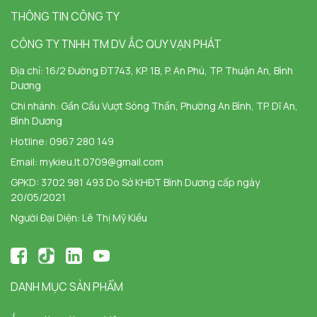
THÔNG TIN CÔNG TY
CÔNG TY TNHH TM DV ẮC QUY VẠN PHÁT
Địa chỉ:
16/2 Đường ĐT743, KP. 1B, P. An Phú, TP. Thuận An, Bình
Dương
Chi nhánh:
Gần Cầu Vượt Sóng Thần, Phường An Bình, TP. Dĩ An,
Bình Dương
Hotline:
0967 280 149
Email:
mykieu.lt.0709@gmail.com
GPKD: 3702 981 493 Do Sở KHĐT Bình Dương cấp ngày
20/05/2021
Người Đại Diện: Lê Thị Mỹ Kiều
DANH MỤC SẢN PHẨM