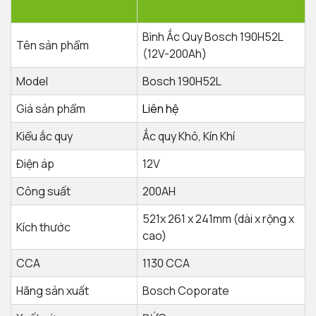
Bình Ắc Quy Bosch 190H52L
Tên sản phẩm
(12V-200Ah)
Model
Bosch 190H52L
Giá sản phẩm
Liên hệ
Kiểu ắc quy
Ắc quy Khô, Kín Khí
Điện áp
12V
Công suất
200AH
521x 261 x 241mm (dài x rộng x
Kích thước
cao)
CCA
1130 CCA
Hãng sản xuất
Bosch Coporate