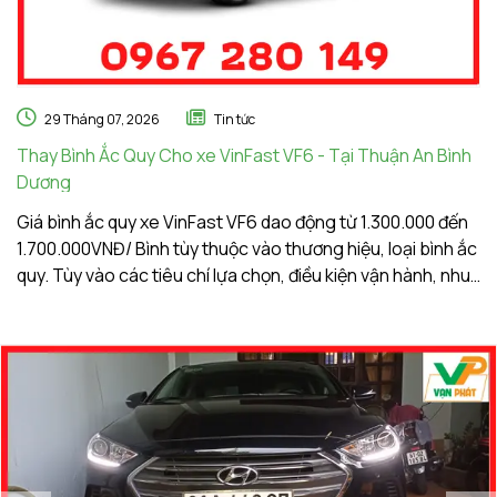
29 Tháng 07, 2026
Tin tức
Thay Bình Ắc Quy Cho xe VinFast VF6 - Tại Thuận An Bình
Th
Dương
A
Giá bình ắc quy xe VinFast VF6 dao động từ 1.300.000 đến
Gi
1.700.000VNĐ/ Bình tùy thuộc vào thương hiệu, loại bình ắc
1.
quy. Tùy vào các tiêu chí lựa chọn, điều kiện vận hành, nhu
qu
cầu sử dụng của khách hàng. Ắc Quy Vạn Phát tự hào là
c
đơn vị hàng đầu về giá bình ắc quy xe VinFast VF6
đơ