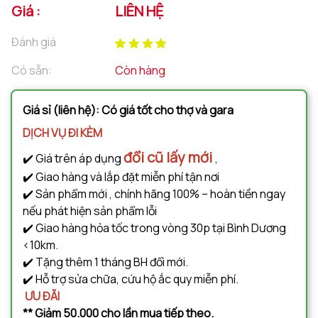
Giá :
LIÊN HỆ
Đánh giá
Có sẵn:
Còn hàng
Giá sỉ (liên hệ): Có giá tốt cho thợ và gara
DỊCH VỤ ĐI KÈM
đổi cũ lấy mới
✔️ Giá trên áp dụng
,
✔️ Giao hàng và lắp đặt miễn phí tận nơi
✔️ Sản phẩm mới , chính hãng 100% – hoàn tiền ngay
nếu phát hiện sản phẩm lỗi
✔️ Giao hàng hỏa tốc trong vòng 30p tại Bình Dương
<10km.
✔️ Tặng thêm 1 tháng BH đổi mới.
✔️ Hỗ trợ sửa chữa, cứu hộ ắc quy miễn phí.
ƯU ĐÃI
** Giảm 50.000 cho lần mua tiếp theo.