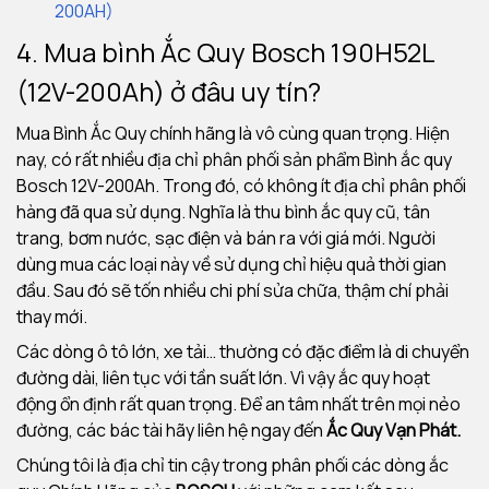
200AH)
4. Mua bình Ắc Quy Bosch 190H52L
(12V-200Ah) ở đâu uy tín?
Mua Bình Ắc Quy chính hãng là vô cùng quan trọng. Hiện
nay, có rất nhiều địa chỉ phân phối sản phẩm Bình ắc quy
Bosch 12V-200Ah. Trong đó, có không ít địa chỉ phân phối
hàng đã qua sử dụng. Nghĩa là thu bình ắc quy cũ, tân
trang, bơm nước, sạc điện và bán ra với giá mới. Người
dùng mua các loại này về sử dụng chỉ hiệu quả thời gian
đầu. Sau đó sẽ tốn nhiều chi phí sửa chữa, thậm chí phải
thay mới.
Các dòng ô tô lớn, xe tải… thường có đặc điểm là di chuyển
đường dài, liên tục với tần suất lớn. Vì vậy ắc quy hoạt
động ổn định rất quan trọng. Để an tâm nhất trên mọi nẻo
đường, các bác tài hãy liên hệ ngay đến
Ắc Quy Vạn Phát.
Chúng tôi là địa chỉ tin cậy trong phân phối các dòng ắc