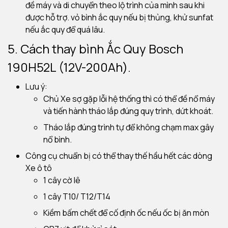
đề máy và di chuyển theo lộ trình của mình sau khi
được hỗ trợ. vỏ bình ắc quy nếu bị thủng, khử sunfat
nếu ắc quy để quá lâu.
5. Cách thay bình Ắc Quy Bosch
190H52L (12V-200Ah).
Lưu ý:
Chủ Xe sợ gặp lỗi hệ thống thì có thể đề nổ máy
và tiến hành tháo lắp đúng quy trình, dứt khoát.
Tháo lắp đúng trình tự để không chạm max gây
nổ bình.
Công cụ chuẩn bị có thể thay thế hầu hết các dòng
Xe ô tô
1 cây cờ lê
1 cây T10/ T12/T14
Kiềm bấm chết để cố định ốc nếu ốc bị ăn mòn