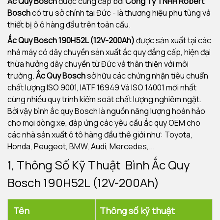
Ắc Quy Bosch
được cung cấp bởi
Công Ty TNHH Robert
Bosch
có trụ sở chính tại Đức - là thương hiệu phụ tùng và
thiết bị ô ô hàng đầu trên toàn cầu.
Ắc Quy Bosch 190H52L (12V-200Ah)
được sản xuất tại các
nhà máy có dây chuyền sản xuất ắc quy đẳng cấp, hiện đại
thừa hưởng dây chuyền từ Đức và thân thiện với môi
trường.
Ắc Quy Bosch
sở hữu các chứng nhận tiêu chuẩn
chất lượng ISO 9001, IATF 16949 Và ISO 14001 mới nhất
cùng nhiều quy trình kiểm soát chất lượng nghiêm ngặt.
Bởi vậy bình ắc quy Bosch là nguồn năng lượng hoàn hảo
cho mọi dòng xe, đáp ứng các yêu cầu ắc quy OEM cho
các nhà sản xuất ô tô hàng đầu thê giới như: Toyota,
Honda, Peugeot, BMW, Audi, Mercedes,...
1, Thông Số Kỹ Thuật Bình Ắc Quy
Bosch 190H52L (12V-200Ah)
Tên
Thông số kỹ thuật