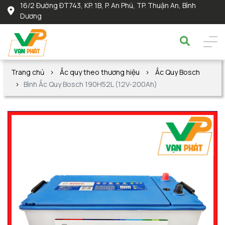
16/2 Đường ĐT743, KP. 1B, P. An Phú, TP. Thuận An, Bình
Dương
Trang chủ
Ắc quy theo thương hiệu
Ắc Quy Bosch
Bình Ắc Quy Bosch 190H52L (12V-200Ah)