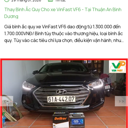
29 Tháng 07, 2026
Tin tức
Thay Bình Ắc Quy Cho xe VinFast VF6 - Tại Thuận An Bình
Th
Dương
A
Giá bình ắc quy xe VinFast VF6 dao động từ 1.300.000 đến
Gi
1.700.000VNĐ/ Bình tùy thuộc vào thương hiệu, loại bình ắc
1.
quy. Tùy vào các tiêu chí lựa chọn, điều kiện vận hành, nhu
qu
cầu sử dụng của khách hàng. Ắc Quy Vạn Phát tự hào là
c
đơn vị hàng đầu về giá bình ắc quy xe VinFast VF6
đơ
<<
>>