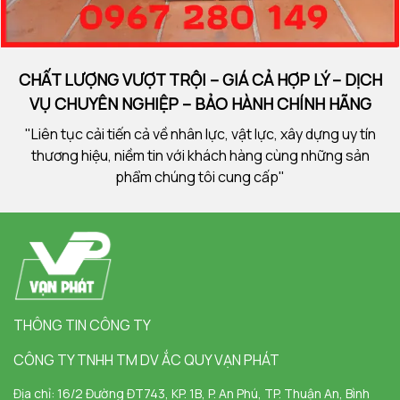
CHẤT LƯỢNG VƯỢT TRỘI – GIÁ CẢ HỢP LÝ – DỊCH
VỤ CHUYÊN NGHIỆP – BẢO HÀNH CHÍNH HÃNG
"Liên tục cải tiến cả về nhân lực, vật lực, xây dựng uy tín
thương hiệu, niềm tin với khách hàng cùng những sản
phẩm chúng tôi cung cấp"
THÔNG TIN CÔNG TY
CÔNG TY TNHH TM DV ẮC QUY VẠN PHÁT
Địa chỉ:
16/2 Đường ĐT743, KP. 1B, P. An Phú, TP. Thuận An, Bình