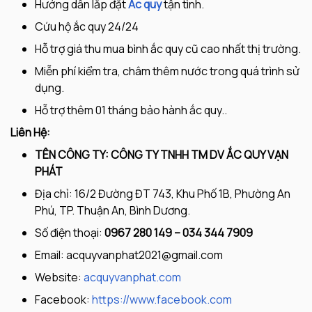
Hướng dẫn lắp đặt
Ắc quy
tận tình.
Cứu hộ ắc quy 24/24
Hỗ trợ giá thu mua bình ắc quy cũ cao nhất thị trường.
Miễn phí kiểm tra, châm thêm nước trong quá trình sử
dụng.
Hỗ trợ thêm 01 tháng bảo hành ắc quy..
Liên Hệ:
TÊN CÔNG TY: CÔNG TY TNHH TM DV ẮC QUY VẠN
PHÁT
Địa chỉ: 16/2 Đường ĐT 743, Khu Phố 1B, Phường An
Phú, TP. Thuận An, Bình Dương.
Số điện thoại:
0967 280 149 – 034 344 7909
Email:
acquyvanphat2021@gmail.com
Website:
acquyvanphat.com
Facebook:
https://www.facebook.com