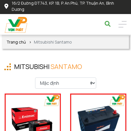
16/2 Đường ĐT743, KP. 1B, P. An Phú, TP. Thuận An, Bình
Dương
Trang chủ
Mitsubishi Santamo
MITSUBISHI
SANTAMO