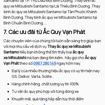
Santamo tại TP. Thủ Dầu Một Bình Dương, Thay bình ắc
quy xe Mitsubishi Santamo tại Lái Thiêu Bình Dương, Thay
bình ắc quy xe Mitsubishi Santamo tại Tân Phước Khánh
Bình Dương, Thay bình ắc quy xe Mitsubishi Santamo tại
Bình Chuẩn Bình Dương....
7. Các ưu đãi từ Ắc Quy Vạn Phát
Các chuyên viên của chúng tôi luôn sẵn sàng trợ giúp bạn
với mọi nhu cầu về dịch vụ
Thay ắc quy xe Mitsubishi
Santamo
Nếu bạn không thể tìm thấy loại
ắc quy
xe Mitsubishi
mà bạn đang tìm kiếm, hãy gọi cho
Ắc quy
Vạn Phát
theo số
0967 280 149
ngay hôm nay.
Đại lý của nhiều thương hiệu ắc quy có uy tín hiện nay:
GS, Delkor, Varta, Solite…
Hàng chính hãng, chất lượng uy tín 100%
Tư vấn ắc quy phù hợp với từng dòng xe
Khuyến mãi, quà tặng hấp dẫn tùy thời điểm