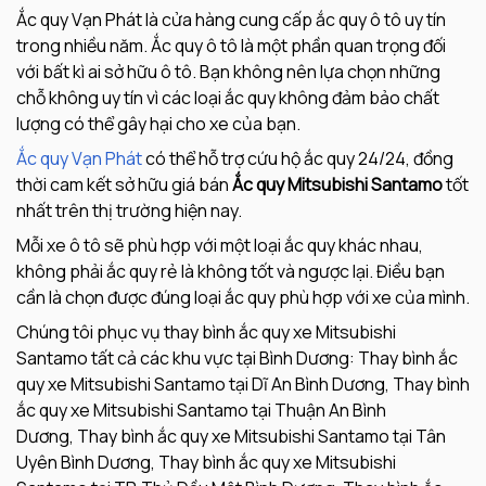
Ắc quy Vạn Phát là cửa hàng cung cấp ắc quy ô tô uy tín
trong nhiều năm. Ắc quy ô tô là một phần quan trọng đối
với bất kì ai sở hữu ô tô. Bạn không nên lựa chọn những
chỗ không uy tín vì các loại ắc quy không đảm bảo chất
lượng có thể gây hại cho xe của bạn.
Ắc quy Vạn Phát
có thể hỗ trợ cứu hộ ắc quy 24/24, đồng
thời cam kết sở hữu giá bán
Ắc quy Mitsubishi Santamo
tốt
nhất trên thị trường hiện nay.
Mỗi xe ô tô sẽ phù hợp với một loại ắc quy khác nhau,
không phải ắc quy rẻ là không tốt và ngược lại. Điều bạn
cần là chọn được đúng loại ắc quy phù hợp với xe của mình.
Chúng tôi phục vụ thay bình ắc quy xe Mitsubishi
Santamo tất cả các khu vực tại Bình Dương: Thay bình ắc
quy xe Mitsubishi Santamo tại Dĩ An Bình Dương, Thay bình
ắc quy xe Mitsubishi Santamo tại Thuận An Bình
Dương, Thay bình ắc quy xe Mitsubishi Santamo tại Tân
Uyên Bình Dương, Thay bình ắc quy xe Mitsubishi