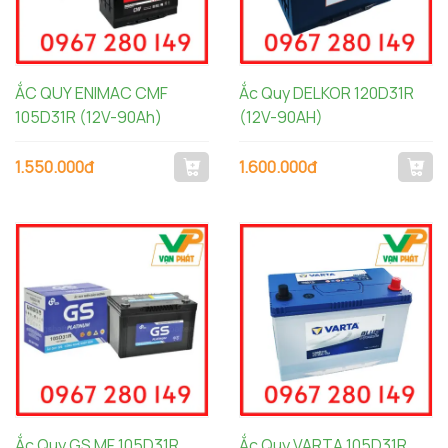
ẮC QUY ENIMAC CMF
Ắc Quy DELKOR 120D31R
105D31R (12V-90Ah)
(12V-90AH)
1.550.000đ
1.600.000đ
Ắc Quy GS MF 105D31R
Ắc Quy VARTA 105D31R