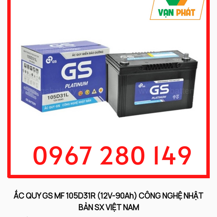
ẮC QUY GS MF 105D31R (12V-90Ah) CÔNG NGHỆ NHẬT
BẢN SX VIỆT NAM