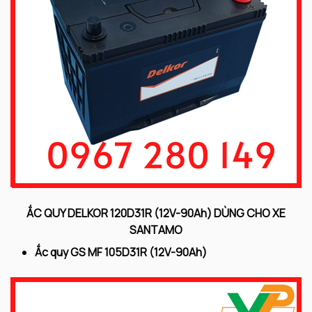
ẮC QUY DELKOR 120D31R (12V-90Ah) DÙNG CHO XE
SANTAMO
Ắc quy GS MF 105D31R (12V-90Ah)