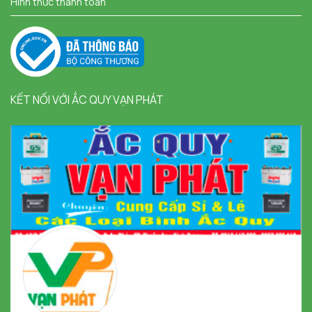
Hình thức thanh toán
KẾT NỐI VỚI ẮC QUY VẠN PHÁT