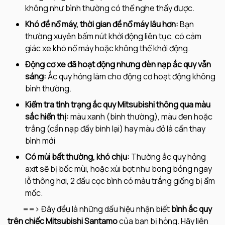
không như bình thường có thể nghe thấy được.
Khó đề nổ máy, thời gian đề nổ máy lâu hơn:
Bạn
thường xuyên bấm nút khởi động liên tục, có cảm
giác xe khó nổ máy hoặc không thể khởi động.
Động cơ xe đã hoạt động nhưng đèn nạp ắc quy vẫn
sáng:
Ắc quy hỏng làm cho động cơ hoạt động không
bình thường.
Kiểm tra tình trạng ắc quy Mitsubishi thông qua màu
sắc hiển thị:
màu xanh (bình thường), màu đen hoặc
trắng (cần nạp đầy bình lại) hay màu đỏ là cần thay
bình mới
Có mùi bất thường, khó chịu:
Thường ắc quy hỏng
axit sẽ bị bốc mùi, hoặc xùi bọt như bong bóng ngay
lỗ thông hơi, 2 đầu cọc bình có màu trắng giống bị ẩm
mốc.
==> Đây đều là những dấu hiệu nhận biết
bình
ắc quy
trên chiếc Mitsubishi Santamo
của bạn bị hỏng. Hãy liên