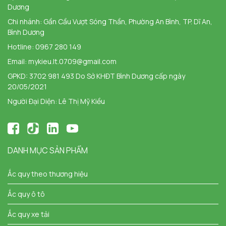
Dương
Chi nhánh:
Gần Cầu Vượt Sóng Thần, Phường An Bình, TP. Dĩ An,
Bình Dương
Hotline:
0967 280 149
Email:
mykieu.lt.0709@gmail.com
GPKD: 3702 981 493 Do Sở KHĐT Bình Dương cấp ngày
20/05/2021
Người Đại Diện: Lê Thị Mỹ Kiều
DANH MỤC SẢN PHẨM
Ắc quy theo thương hiệu
Ắc quy ô tô
Ắc quy xe tải