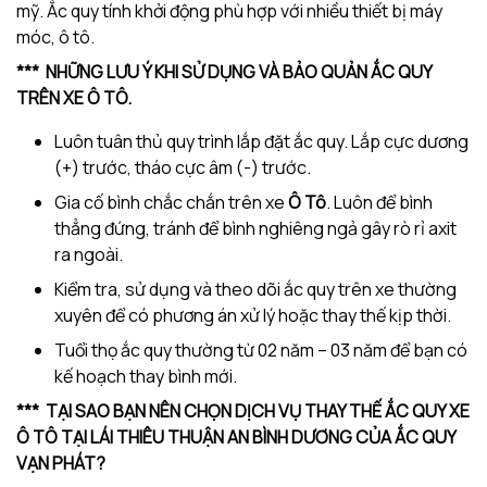
mỹ. Ắc quy tính khởi động phù hợp với nhiều thiết bị máy
móc, ô tô.
*** NHỮNG LƯU Ý KHI SỬ DỤNG VÀ BẢO QUẢN ẮC QUY
TRÊN XE Ô TÔ
.
Luôn tuân thủ quy trình lắp đặt ắc quy. Lắp cực dương
(+) trước, tháo cực âm (-) trước.
Gia cố bình chắc chắn trên xe
Ô Tô
. Luôn để bình
thẳng đứng, tránh để bình nghiêng ngả gây rò rỉ axit
ra ngoài.
Kiểm tra, sử dụng và theo dõi ắc quy trên xe thường
xuyên để có phương án xử lý hoặc thay thế kịp thời.
Tuổi thọ ắc quy thường từ 02 năm – 03 năm để bạn có
kế hoạch thay bình mới.
*** TẠI SAO BẠN NÊN CHỌN DỊCH VỤ THAY THẾ ẮC QUY XE
Ô TÔ
TẠI LÁI THIÊU THUẬN AN BÌNH DƯƠNG CỦA ẮC QUY
VẠN PHÁT?