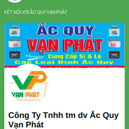
KẾT NỐI VỚI ẮC QUY VẠN PHÁT