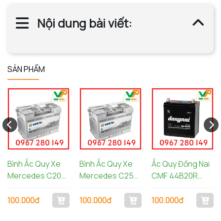
Nội dung bài viết:
SẢN PHẨM
Bình Ắc Quy Xe
Bình Ắc Quy Xe
Ắc Quy Đồng Nai
Mercedes C200
Mercedes C250
CMF 44B20R
- Ắc Quy Varta
- Ắc Quy Varta
(12V-43Ah)
70AH AGM LN3
LN3
100.000đ
100.000đ
100.000đ
570901076