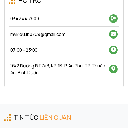
HỖ TRỢ
034 344 7909
mykieu.lt.0709@gmail.com
07:00 - 23:00
16/2 Đường ĐT743, KP. 1B, P. An Phú, TP. Thuận
An, Bình Dương
TIN TỨC
LIÊN QUAN