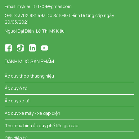
Email:
mykieu.lt.0709@gmail.com
GPKD: 3702 981 493 Do Sở KHĐT Bình Dương cấp ngày
20/05/2021
Người Đại Diện: Lê Thị Mỹ Kiều
DANH MỤC SẢN PHẨM
Ắc quy theo thương hiệu
Ắc quy ô tô
Ắc quy xe tải
Ắc quy xe máy - xe đạp điện
Thu mua bình ắc quy phế liệu giá cao
Cân điện tử