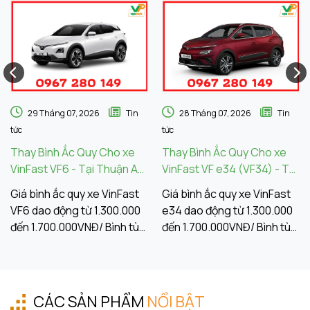
29 Tháng 07, 2026
Tin
28 Tháng 07, 2026
Tin
tức
tức
Thay Bình Ắc Quy Cho xe
Thay Bình Ắc Quy Cho xe
VinFast VF6 - Tại Thuận An
VinFast VF e34 (VF34) - Tại
Bình Dương
Dĩ An Bình Dương
Giá bình ắc quy xe VinFast
Giá bình ắc quy xe VinFast
VF6 dao động từ 1.300.000
e34 dao động từ 1.300.000
đến 1.700.000VNĐ/ Bình tùy
đến 1.700.000VNĐ/ Bình tùy
thuộc vào thương hiệu, loại
thuộc vào thương hiệu, loại
bình ắc quy. Tùy vào các
bình ắc quy. Tùy vào các
tiêu chí lựa chọn, điều kiện
tiêu chí lựa chọn, điều kiện
vận hành, nhu cầu sử dụng
vận hành, nhu cầu sử dụng
CÁC SẢN PHẨM
NỔI BẬT
của khách hàng. Ắc Quy
của khách hàng. Ắc Quy