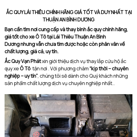
ẮC QUY LÁI THIÊU CHÍNH HÃNG GIÁ TỐT VÀ DUY NHẤT TẠI
THUẬN AN BÌNH DƯƠNG
Bạn cần tìm nơi cung cấp và thay bình ắc quy chính hãng,
giá tốt cho xe Ô Tô tại Lái Thiêu Thuận An Bình
Dương nhưng vẫn chưa tìm được hoặc còn phân vân về
chất lượng, giá cả, uy tín.
Ắc Quy Vạn Phát
xin giới thiệu dịch vụ thay lắp cứu hộ ắc
quy xe
Ô Tô
tận nơi . Với phương châm
“kịp thời – chuyên
nghiệp – uy tín”
, chúng tôi sẽ dành cho Quý khách những
sản phẩm chất lượng dịch vụ chuyên nghiệp nhất..