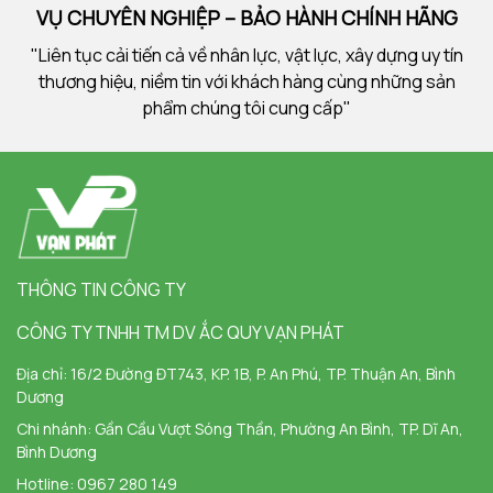
VỤ CHUYÊN NGHIỆP – BẢO HÀNH CHÍNH HÃNG
"Liên tục cải tiến cả về nhân lực, vật lực, xây dựng uy tín
thương hiệu, niềm tin với khách hàng cùng những sản
phẩm chúng tôi cung cấp"
THÔNG TIN CÔNG TY
CÔNG TY TNHH TM DV ẮC QUY VẠN PHÁT
Địa chỉ:
16/2 Đường ĐT743, KP. 1B, P. An Phú, TP. Thuận An, Bình
Dương
Chi nhánh:
Gần Cầu Vượt Sóng Thần, Phường An Bình, TP. Dĩ An,
Bình Dương
Hotline:
0967 280 149