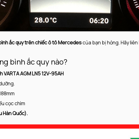
bình
ắc quy trên chiếc ô tô Mercedes
của bạn bị hỏng. Hãy liê
ng bình ắc quy nào?
bình VARTA AGM LN5 12V-95AH
 dưỡng.
 188mm
ểu cọc chìm
u Hàn Quốc).