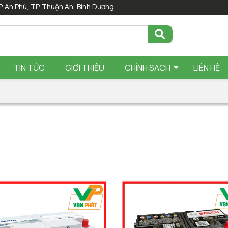
P. An Phú, TP. Thuận An, Bình Dương
TIN TỨC
GIỚI THIỆU
CHÍNH SÁCH
LIÊN HỆ