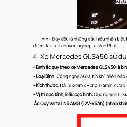
==> Đây đều là những dấu hiệu nhận biết
được đào tạo chuyên nghiệp tại Vạn Phát.
4. Xe Mercedes GLS450 sử dụ
- Bình ắc quy theo xe Mercedes GLS450 là 
- Loại Bình
: Công nghệ AGM, Kín khí, miễn bảo
- Kích thước
: Dài 352mm x Rộng 174mm x Cao
- Vị trí cọc bình, kiểu cọc bình:
Cọc nghịch L, Ki
Ắc Quy Varta LN5 AMG (12V-95
Ah) (nhập khẩ