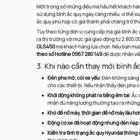
Một trong số những điều mà hầu hết khách hà
sử dụng bình ắc quy ngày càng nhiều, vì thế xu
ắc quy phù hợp có giá thành phải chăng trở t
Tùy theo từng đơn vị cung cấp mà giá bình ắc q
ra thị trường với mức giá giao động từ 2.800
GLS450
mà khách hàng lựa chọn. Nếu bạn muố
theo số Hotline 0967 280 149
để được nhân viên
3. Khi nào cần thay mới bình
Đèn pha mờ, còi xe yếu:
Đèn không sáng r
cho các thiết bị. Nếu nhận thấy đèn pha 
Khởi động không phát ra tiếng êm tai:
Ắc q
nhận đủ năng lượng thường tạo ra những 
Khó đề nổ máy, thời gian đề nổ máy lâu hơ
Động cơ xe đã hoạt động nhưng đèn nạp 
Kiểm tra tình trạng ắc quy Hyundai thông 