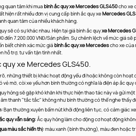
ng quan tâm khi mua
bình ắc quy xe Mercedes GLS450
cho xe c
ất hiện rất nhiều đơn vị cung cấp bình ắc quy xe
Mercedes GLS
hành quan tâm của nhiều khách hàng.
uy sẽ có sự khác nhau. Hiện tại giá bình ắc quy
xe Mercedes 
.000 đến 7.200.000 VNĐ/Sản phẩm. Sự chênh lệch về mức giá sẽ
n biết chính xác mức giá
bình ắc quy xe Mercedes
cho xe của m
 hỗ trợ, tư vấn tận tình nhất.
 ắc quy xe Mercedes GLS450.
õ, những thiết bị khác hoạt động yếu đi hoặc không còn hoạt 
có vẻ mờ, còi xe yếu hơn bình thường có nghĩa là điện áp ắc qu
uy hỏng sẽ gặp khó khăn khi thực hiện thao tác này và gửi một 
âm thanh "tắc tắc" không như bình thường có thể nghe thấy đ
n:
Bạn thường xuyên bấm nút khởi động liên tục, có cảm giác x
ắc quy vẫn sáng:
Ắc quy hỏng làm cho động cơ hoạt động khôn
qua màu sắc hiển thị:
màu xanh (bình thường), màu đen hoặc trắ