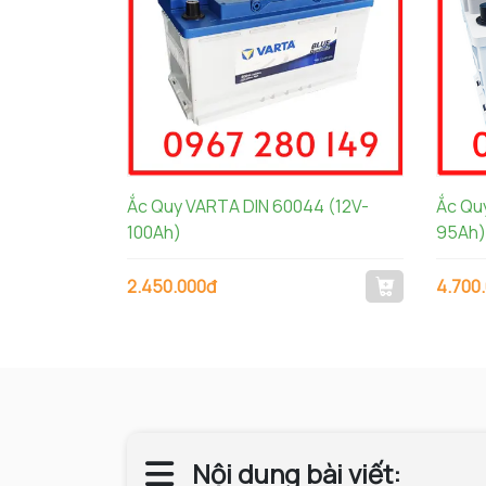
Ắc Quy VARTA DIN 60044 (12V-
Ắc Qu
100Ah)
95Ah)
2.450.000đ
4.700
Nội dung bài viết: