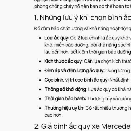
phòng chống cháy nổ nên bạn có thể hoàn toà
1. Những lưu ý khi chọn bình
Để đảm bảo chất lượng và khả năng hoạt động 
Loại ắc quy
: Có 2 loại chính là ắc quy khô
khô, miễn bảo dưỡng, bởi khả năng sạc nha
lâu bền hơn, tiết kiệm thời gian bảo dưỡng
Kích thước ắc quy
: Cần lựa chọn kích thư
Điện áp và điện lượng ắc quy
: Dung lượng 
Cọc bình, vị trí cọc bình ắc quy:
Nhất định 
Thông số khởi động
: Lựa ắc quy có khả 
Thời gian bảo hành:
Thường tùy vào dòng 
Thương hiệu uy tín:
Có rất nhiều thương hi
cao hơn.
2. Giá bình ắc quy xe Merced