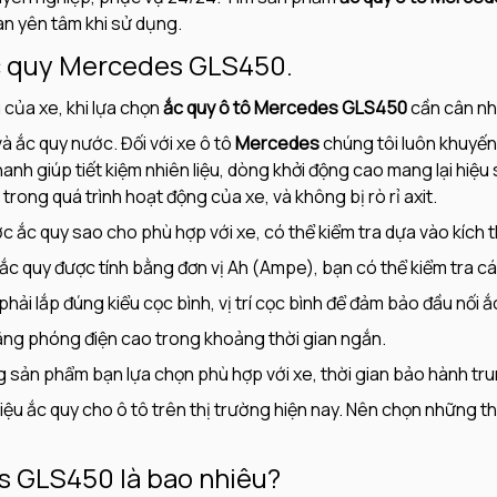
n yên tâm khi sử dụng.
 ắc quy Mercedes GLS450.
của xe, khi lựa chọn
ắc quy ô tô Mercedes GLS450
cần cân nh
 và ắc quy nước. Đối với xe ô tô
Mercedes
chúng tôi luôn khuyến
nh giúp tiết kiệm nhiên liệu, dòng khởi động cao mang lại hiệu
 trong quá trình hoạt động của xe, và không bị rò rỉ axit.
ớc ắc quy sao cho phù hợp với xe, có thể kiểm tra dựa vào kích 
ắc quy được tính bằng đơn vị Ah (Ampe), bạn có thể kiểm tra cá
phải lắp đúng kiểu cọc bình, vị trí cọc bình để đảm bảo đầu nối ắ
năng phóng điện cao trong khoảng thời gian ngắn.
sản phẩm bạn lựa chọn phù hợp với xe, thời gian bảo hành trun
ệu ắc quy cho ô tô trên thị trường hiện nay. Nên chọn những th
es GLS450 là bao nhiêu?