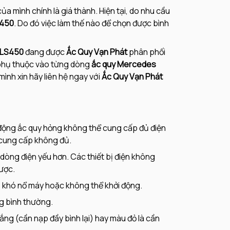
ủa mình chính là giá thành. Hiện tại, do nhu cầu
450
. Do đó việc làm thế nào để chọn được bình
GLS450
đang được
Ắc Quy Vạn Phát
phân phối
 phụ thuộc vào từng dòng
ắc quy Mercedes
ình xin hãy liên hệ ngay với
Ắc Quy Vạn Phát
động ắc quy hỏng không thể cung cấp đủ điện
y cung cấp không đủ.
dòng điện yếu hơn. Các thiết bị điện không
ược.
e khó nổ máy hoặc không thể khởi động.
g bình thường.
ng (cần nạp đầy bình lại) hay màu đỏ là cần