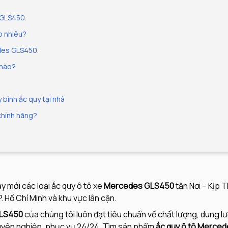
 GLS450.
o nhiêu?
edes GLS450.
 nào?
bình ắc quy tại nhà
chính hãng?
 mới các loại ắc quy ô tô xe
Mercedes GLS450
tận Nơi – Kịp
 Hồ Chí Minh và khu vực lân cận.
GLS450
của chúng tôi luôn đạt tiêu chuẩn về chất lượng, dung lư
huyên nghiệp, phục vụ 24/24. Tìm sản phẩm
ắc quy ô tô Merce