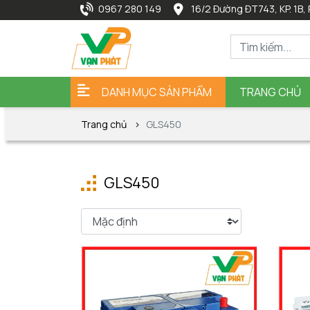
0967 280 149
16/2 Đường ĐT743, KP. 1B, 
DANH MỤC SẢN PHẨM
TRANG CHỦ
Trang chủ
GLS450
GLS450