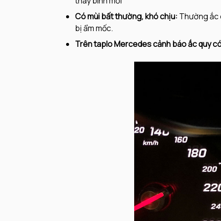
thay bình mới
Có mùi bất thường, khó chịu:
Thường ắc q
bị ẩm mốc.
Trên taplo Mercedes cảnh báo ắc quy có