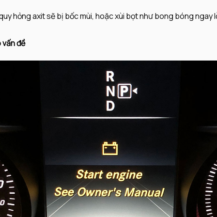
uy hỏng axit sẽ bị bốc mùi, hoặc xùi bọt như bong bóng ngay l
 vấn đề