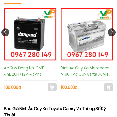
Ắc Quy Đồng Nai CMF
Bình Ắc Quy Xe Mercedes
44B20R (12V-43Ah)
A180 - Ắc Quy Varta 70AH
AGM LN3 570901076
100.000đ
100.000đ
Báo Giá Bình Ắc Quy Xe Toyota Camry Và Thông Số Kỹ
Thuật