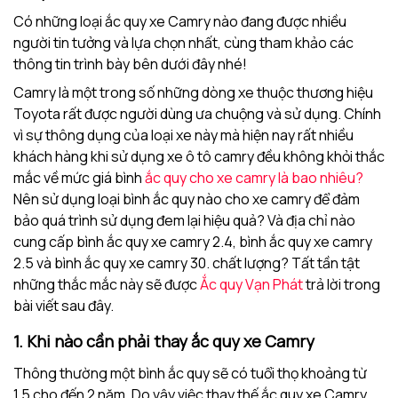
Có những loại ắc quy xe Camry nào đang được nhiều
người tin tưởng và lựa chọn nhất, cùng tham khảo các
thông tin trình bày bên dưới đây nhé!
Camry là một trong số những dòng xe thuộc thương hiệu
Toyota rất được người dùng ưa chuộng và sử dụng. Chính
vì sự thông dụng của loại xe này mà hiện nay rất nhiều
khách hàng khi sử dụng xe ô tô camry đều không khỏi thắc
mắc về mức giá bình
ắc quy cho xe camry là bao nhiêu?
Nên sử dụng loại bình ắc quy nào cho xe camry để đảm
bảo quá trình sử dụng đem lại hiệu quả? Và địa chỉ nào
cung cấp bình ắc quy xe camry 2.4, bình ắc quy xe camry
2.5 và bình ắc quy xe camry 30. chất lượng? Tất tần tật
những thắc mắc này sẽ được
Ắc quy Vạn Phát
trả lời trong
bài viết sau đây.
1. Khi nào cần phải thay ắc quy xe Camry
Thông thường một bình ắc quy sẽ có tuổi thọ khoảng từ
1.5 cho đến 2 năm. Do vậy việc thay thế ắc quy xe Camry