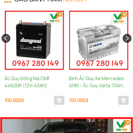
Ắc Quy Đồng Nai CMF
Bình Ắc Quy Xe Mercedes
44B20R (12V-43Ah)
A180 - Ắc Quy Varta 70AH
AGM LN3 570901076
100.000đ
100.000đ