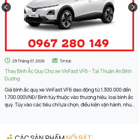
29 Tháng 07, 2026
Tin tức
Thay Bình Ắc Quy Cho xe VinFast VF6 - Tại Thuận An Bình
Th
Dương
A
Giá bình ắc quy xe VinFast VF6 dao động từ 1.300.000 đến
Gi
1.700.000VNĐ/ Bình tùy thuộc vào thương hiệu, loại bình ắc
1.
quy. Tùy vào các tiêu chí lựa chọn, điều kiện vận hành, nhu
qu
cầu sử dụng của khách hàng. Ắc Quy Vạn Phát tự hào là
c
đơn vị hàng đầu về giá bình ắc quy xe VinFast VF6
đơ
CÁC SẢN PHẨM
NỔI BẬT