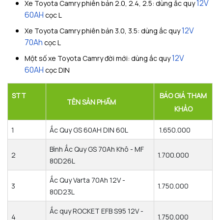
12V
Xe Toyota Camry phiên bản 2.0, 2.4, 2.5: dùng ắc quy
60AH
cọc L
12V
Xe Toyota Camry phiên bản 3.0, 3.5: dùng ắc quy
70Ah
cọc L
12V
Một số xe Toyota Camry đời mới: dùng ắc quy
60AH
cọc DIN
STT
BÁO GIÁ THAM
TÊN SẢN PHẨM
KHẢO
1
Ắc Quy GS 60AH DIN 60L
1.650.000
Bình Ắc Quy GS 70Ah Khô - MF
2
1.700.000
80D26L
Ắc Quy Varta 70Ah 12V -
3
1.750.000
80D23L
Ắc quy ROCKET EFB S95 12V -
4
1.750.000