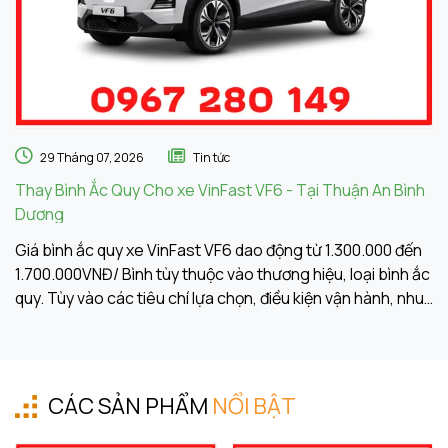
29 Tháng 07, 2026
Tin tức
Thay Bình Ắc Quy Cho xe VinFast VF6 - Tại Thuận An Bình
Th
Dương
A
Giá bình ắc quy xe VinFast VF6 dao động từ 1.300.000 đến
Gi
1.700.000VNĐ/ Bình tùy thuộc vào thương hiệu, loại bình ắc
1.
quy. Tùy vào các tiêu chí lựa chọn, điều kiện vận hành, nhu
qu
cầu sử dụng của khách hàng. Ắc Quy Vạn Phát tự hào là
c
đơn vị hàng đầu về giá bình ắc quy xe VinFast VF6
đơ
CÁC SẢN PHẨM
NỔI BẬT