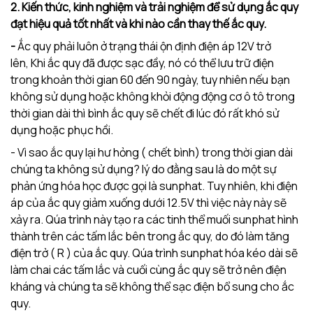
2. Kiến thức, kinh nghiệm và trải nghiệm để sử dụng ắc quy
đạt hiệu quả tốt nhất và khi nào cần thay thế ắc quy.
-
Ắc quy phải luôn ở trạng thái ộn định điện áp 12V trở
lên, Khi ắc quy đã được sạc đầy, nó có thể lưu trữ điện
trong khoản thời gian 60 đến 90 ngày, tuy nhiên nếu bạn
không sử dụng hoặc không khỏi động động cơ ô tô trong
thời gian dài thì bình ắc quy sẽ chết đi lúc đó rất khó sử
dụng hoặc phục hồi.
- Vì sao ắc quy lại hư hỏng ( chết bình) trong thời gian dài
chúng ta không sử dụng? lý do đằng sau là do một sự
phản ứng hóa học được gọi là sunphat. Tuy nhiên, khi điện
áp của ắc quy giảm xuống dưới 12.5V thì việc này này sẽ
xảy ra. Qúa trình này tạo ra các tinh thể muối sunphat hình
thành trên các tấm lắc bên trong ắc quy, do đó làm tăng
điện trở ( R ) của ắc quy. Qúa trình sunphat hóa kéo dài sẽ
làm chai các tấm lắc và cuối cùng ắc quy sẽ trở nên điện
kháng và chúng ta sẽ không thể sạc điện bổ sung cho ắc
quy.