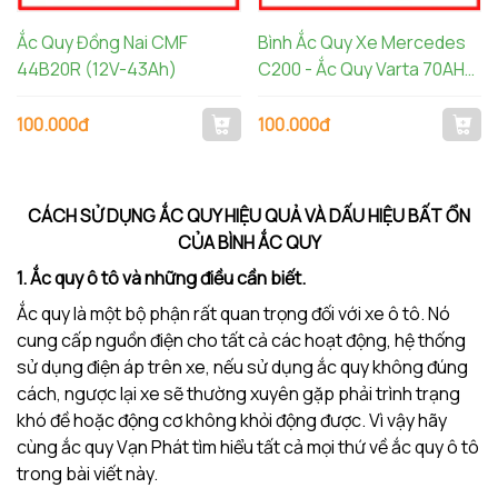
Ắc Quy Đồng Nai CMF
Bình Ắc Quy Xe Mercedes
44B20R (12V-43Ah)
C200 - Ắc Quy Varta 70AH
AGM LN3 570901076
100.000đ
100.000đ
CÁCH SỬ DỤNG ẮC QUY HIỆU QUẢ VÀ DẤU HIỆU BẤT ỔN
CỦA BÌNH ẮC QUY
1. Ắc quy ô tô và những điều cần biết.
Ắc quy là một bộ phận rất quan trọng đối với xe ô tô. Nó
cung cấp nguồn điện cho tất cả các hoạt động, hệ thống
sử dụng điện áp trên xe, nếu sử dụng ắc quy không đúng
cách, ngược lại xe sẽ thường xuyên gặp phải trình trạng
khó đề hoặc động cơ không khỏi động được. Vì vậy hãy
cùng ắc quy Vạn Phát tìm hiểu tất cả mọi thứ về ắc quy ô tô
trong bài viết này.