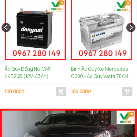
Ắc Quy Đồng Nai CMF
Bình Ắc Quy Xe Mercedes
44B20R (12V-43Ah)
C200 - Ắc Quy Varta 70AH
AGM LN3 570901076
100.000đ
100.000đ