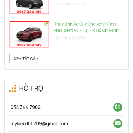
28 Tháng 07, 2026
Thay Bình Ắc Quy Cho xe VinFast
President V8 - Tại TP. Hồ Chí Minh
30 Tháng 03, 2026
XEM TẤT CẢ >
HỖ TRỢ
034 344 7909
mykieu.lt.0709@gmail.com