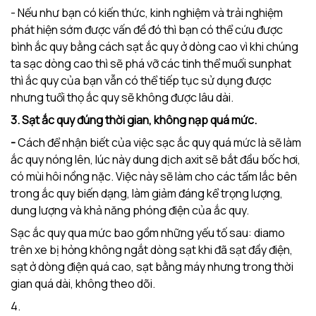
- Nếu như bạn có kiến thức, kinh nghiệm và trải nghiệm
phát hiện sớm được vấn đề đó thì bạn có thể cứu được
bình ắc quy bằng cách sạt ắc quy ở dòng cao vì khi chúng
ta sạc dòng cao thì sẽ phá vỡ các tinh thể muối sunphat
thì ắc quy của bạn vẫn có thể tiếp tục sử dụng được
nhưng tuổi thọ ắc quy sẽ không được lâu dài.
3. Sạt ắc quy đúng thời gian, không nạp quá mức.
-
Cách để nhận biết của việc sạc ắc quy quá mức là sẽ làm
ắc quy nóng lên, lúc này dung dịch axit sẽ bắt đầu bốc hơi,
có mùi hôi nồng nặc. Việc này sẽ làm cho các tấm lắc bên
trong ắc quy biến dạng, làm giảm đáng kể trọng lượng,
dung lượng và khả năng phóng điện của ắc quy.
Sạc ắc quy qua mức bao gồm những yếu tố sau: diamo
trên xe bị hỏng không ngắt dòng sạt khi đã sạt đầy điện,
sạt ở dòng điện quá cao, sạt bằng máy nhưng trong thời
gian quá dài, không theo dõi.
4.