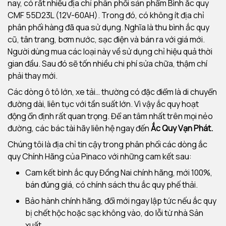
nay, có rất nhiều địa chỉ phân phối sản phẩm Bình ắc quy
CMF 55D23L (12V-60AH). Trong đó, có không ít địa chỉ
phân phối hàng đã qua sử dụng. Nghĩa là thu bình ắc quy
cũ, tân trang, bơm nước, sạc điện và bán ra với giá mới.
Người dùng mua các loại này về sử dụng chỉ hiệu quả thời
gian đầu. Sau đó sẽ tốn nhiều chi phí sửa chữa, thậm chí
phải thay mới.
Các dòng ô tô lớn, xe tải… thường có đặc điểm là di chuyển
đường dài, liên tục với tần suất lớn. Vì vậy ắc quy hoạt
động ổn định rất quan trọng. Để an tâm nhất trên mọi nẻo
đường, các bác tài hãy liên hệ ngay đến
Ắc Quy Vạn Phát.
Chúng tôi là địa chỉ tin cậy trong phân phối các dòng ắc
quy Chính Hãng của Pinaco với những cam kết sau:
Cam kết bình ắc quy Đồng Nai chính hãng, mới 100%,
bán đúng giá, có chính sách thu ắc quy phế thải.
Bảo hành chính hãng, đổi mới ngay lập tức nếu ắc quy
bị chết hộc hoặc sạc không vào, do lỗi từ nhà Sản
xuất.