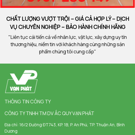
CHẤT LƯỢNG VƯỢT TRỘI – GIÁ CẢ HỢP LÝ – DỊCH
VỤ CHUYÊN NGHIỆP – BẢO HÀNH CHÍNH HÃNG
"Liên tục cải tiến cả về nhân lực, vật lực, xây dựng uy tín
thương hiệu, niềm tin với khách hàng cùng những sản
phẩm chúng tôi cung cấp"
THÔNG TIN CÔNG TY
CÔNG TY TNHH TM DV ẮC QUY VẠN PHÁT
Địa chỉ:
16/2 Đường ĐT743, KP. 1B, P. An Phú, TP. Thuận An, Bình
Dương