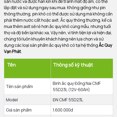
sẵn nước và được hàn kín khí để tránh mất độ ẩm, có thể
lắp đặt và sử dụng ngay sau mua. Không giống như pin
thông thường, pin khô có thể được sử dụng mà không cần
phải thêm nước cất hoặc axit. Ắc quy thông thường, kể cả
mua thêm axit sẽ rẻ hơn ắc quy khô cùng mẫu, nhưng tuổi
thọ và độ bền lại khác xa, Vậy nên, vì tính tiện lợi và hiện đại,
chúng tôi luôn khuyên khách hàng nên lựa chọn và sử
dụng các loại sản phẩm ắc quy khô có tại hệ thống
Ắc Quy
Vạn Phát
.
Tên
Thông số kỹ thuật
Bình ắc quy Đồng Nai CMF
Tên sản phẩm
55D23L (12V-60AH)
Model
ĐN CMF 55D23L
Giá sản phẩm
1.600.000đ