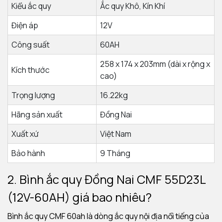
Kiểu ắc quy
Ắc quy Khô, Kín Khí
Điện áp
12V
Công suất
60AH
258 x 174 x 203mm (dài x rộng x
Kích thước
cao)
Trọng lượng
16.22kg
Hãng sản xuất
Đồng Nai
Xuất xứ
Việt Nam
Bảo hành
9 Tháng
2. Bình ắc quy Đồng Nai CMF 55D23L
(12V-60AH) giá bao nhiêu?
Bình ắc quy CMF 60ah là dòng ắc quy nội địa nổi tiếng của