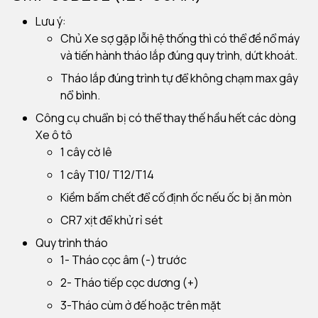
Lưu ý:
Chủ Xe sợ gặp lỗi hệ thống thì có thể đề nổ máy
và tiến hành tháo lắp đúng quy trình, dứt khoát.
Tháo lắp đúng trình tự để không chạm max gây
nổ bình.
Công cụ chuẩn bị có thể thay thế hầu hết các dòng
Xe ô tô
1 cây cờ lê
1 cây T10/ T12/T14
Kiềm bấm chết để cố định ốc nếu ốc bị ăn mòn
CR7 xịt để khử rỉ sét
Quy trình tháo
1- Tháo cọc âm (-) trước
2- Tháo tiếp cọc dương (+)
3-Tháo cùm ở đế hoặc trên mặt