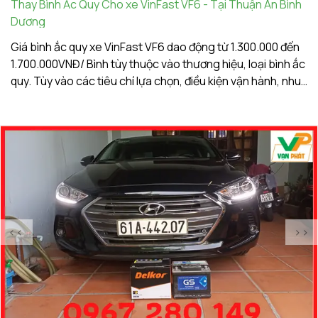
Thay Bình Ắc Quy Cho xe VinFast VF6 - Tại Thuận An Bình
Th
Dương
A
Giá bình ắc quy xe VinFast VF6 dao động từ 1.300.000 đến
Gi
1.700.000VNĐ/ Bình tùy thuộc vào thương hiệu, loại bình ắc
1.
quy. Tùy vào các tiêu chí lựa chọn, điều kiện vận hành, nhu
qu
cầu sử dụng của khách hàng. Ắc Quy Vạn Phát tự hào là
c
đơn vị hàng đầu về giá bình ắc quy xe VinFast VF6
đơ
<<
>>