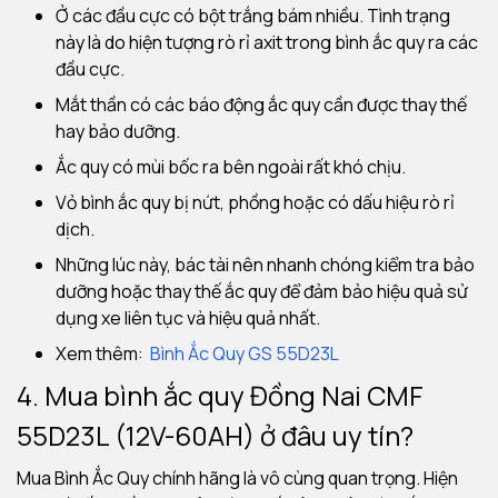
Ở các đầu cực có bột trắng bám nhiều. Tình trạng
này là do hiện tượng rò rỉ axit trong bình ắc quy ra các
đầu cực.
Mắt thần có các báo động ắc quy cần được thay thế
hay bảo dưỡng.
Ắc quy có mùi bốc ra bên ngoài rất khó chịu.
Vỏ bình ắc quy bị nứt, phồng hoặc có dấu hiệu rò rỉ
dịch.
Những lúc này, bác tài nên nhanh chóng kiểm tra bảo
dưỡng hoặc thay thế ắc quy để đảm bảo hiệu quả sử
dụng xe liên tục và hiệu quả nhất.
Xem thêm:
Bình Ắc Quy G
S 55D23L
4. Mua bình ắc quy Đồng Nai CMF
55D23L (12V-60AH) ở đâu uy tín?
Mua Bình Ắc Quy chính hãng là vô cùng quan trọng. Hiện