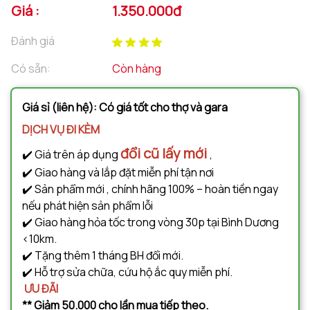
Giá :
1.350.000đ
Đánh giá
Có sẵn:
Còn hàng
Giá sỉ (liên hệ): Có giá tốt cho thợ và gara
DỊCH VỤ ĐI KÈM
đổi cũ lấy mới
✔️ Giá trên áp dụng
,
✔️ Giao hàng và lắp đặt miễn phí tận nơi
✔️ Sản phẩm mới , chính hãng 100% – hoàn tiền ngay
nếu phát hiện sản phẩm lỗi
✔️ Giao hàng hỏa tốc trong vòng 30p tại Bình Dương
<10km.
✔️ Tặng thêm 1 tháng BH đổi mới.
✔️ Hỗ trợ sửa chữa, cứu hộ ắc quy miễn phí.
ƯU ĐÃI
** Giảm 50.000 cho lần mua tiếp theo.