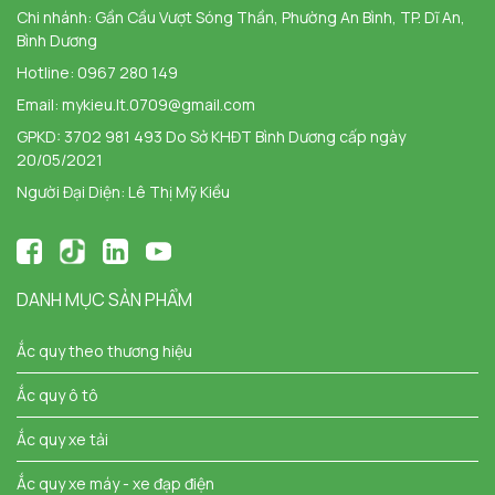
Chi nhánh:
Gần Cầu Vượt Sóng Thần, Phường An Bình, TP. Dĩ An,
Bình Dương
Hotline:
0967 280 149
Email:
mykieu.lt.0709@gmail.com
GPKD: 3702 981 493 Do Sở KHĐT Bình Dương cấp ngày
20/05/2021
Người Đại Diện: Lê Thị Mỹ Kiều
DANH MỤC SẢN PHẨM
Ắc quy theo thương hiệu
Ắc quy ô tô
Ắc quy xe tải
Ắc quy xe máy - xe đạp điện