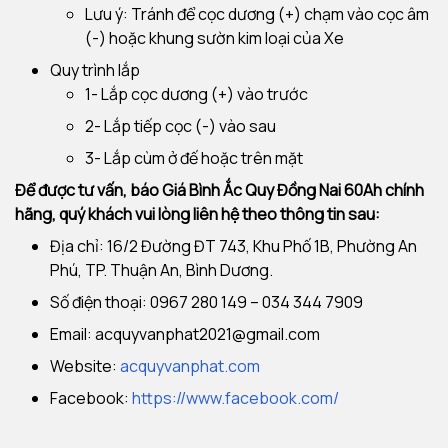
Lưu ý: Tránh để cọc dương (+) chạm vào cọc âm
(-) hoặc khung sườn kim loại của Xe
Quy trình lắp
1- Lắp cọc dương (+) vào trước
2- Lắp tiếp cọc (-) vào sau
3- Lắp cùm ở đế hoặc trên mặt
Để được tư vấn, báo Giá Bình Ắc Quy Đồng Nai 60Ah chính
hãng, quý khách vui lòng liên hệ theo thông tin sau:
Địa chỉ: 16/2 Đường ĐT 743, Khu Phố 1B, Phường An
Phú, TP. Thuận An, Bình Dương.
Số điện thoại: 0967 280 149 – 034 344 7909
Email:
acquyvanphat2021@gmail.com
Website:
acquyvanphat.com
Facebook:
https://www.facebook.com/