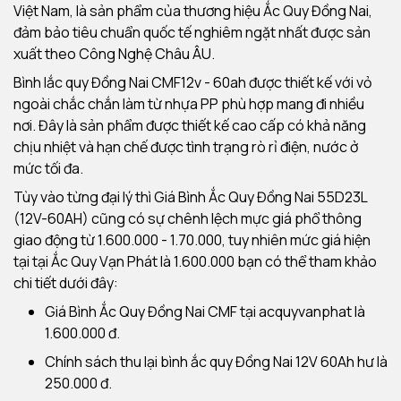
Việt Nam, là sản phẩm của thương hiệu Ắc Quy Đồng Nai,
đảm bảo tiêu chuẩn quốc tế nghiêm ngặt nhất được sản
xuất theo Công Nghệ Châu ÂU.
Bình lắc quy Đồng Nai CMF12v - 60ah được thiết kế với vỏ
ngoài chắc chắn làm từ nhựa PP phù hợp mang đi nhiều
nơi. Đây là sản phẩm được thiết kế cao cấp có khả năng
chịu nhiệt và hạn chế được tình trạng rò rỉ điện, nước ở
mức tối đa.
Tùy vào từng đại lý thì Giá Bình Ắc Quy Đồng Nai 55D23L
(12V-60AH) cũng có sự chênh lệch mực giá phổ thông
giao động từ 1.600.000 - 1.70.000, tuy nhiên mức giá hiện
tại tại Ắc Quy Vạn Phát là 1.600.000 bạn có thể tham khảo
chi tiết dưới đây:
Giá Bình Ắc Quy Đồng Nai CMF tại acquyvanphat là
1.600.000 đ.
Chính sách thu lại bình ắc quy Đồng Nai 12V 60Ah hư là
250.000 đ.