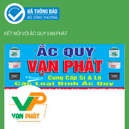
KẾT NỐI VỚI ẮC QUY VẠN PHÁT