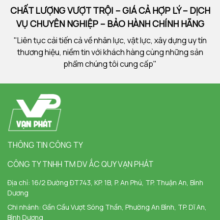
CHẤT LƯỢNG VƯỢT TRỘI – GIÁ CẢ HỢP LÝ – DỊCH
VỤ CHUYÊN NGHIỆP – BẢO HÀNH CHÍNH HÃNG
"Liên tục cải tiến cả về nhân lực, vật lực, xây dựng uy tín
thương hiệu, niềm tin với khách hàng cùng những sản
phẩm chúng tôi cung cấp"
THÔNG TIN CÔNG TY
CÔNG TY TNHH TM DV ẮC QUY VẠN PHÁT
Địa chỉ:
16/2 Đường ĐT743, KP. 1B, P. An Phú, TP. Thuận An, Bình
Dương
Chi nhánh:
Gần Cầu Vượt Sóng Thần, Phường An Bình, TP. Dĩ An,
Bình Dương