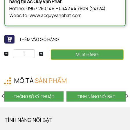
hàng tại Ắc Quy Vạn Phát.
Hotline: 0967 280 149 – 034 344 7909 (24/24)
Website: www.acquyvanphat.com
THÊM VÀO GIỎ HÀNG
MUA HÀNG
MÔ TẢ
SẢN PHẨM
THÔNG SỐ KỸ THUẬT
TINH NĂNG NỔI BẬT
TÍNH NĂNG NỔI BẬT