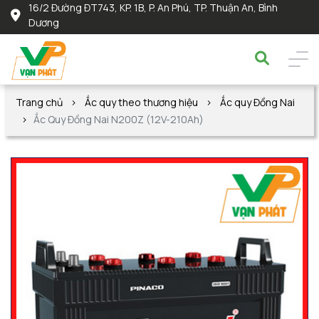
16/2 Đường ĐT743, KP. 1B, P. An Phú, TP. Thuận An, Bình
Dương
Trang chủ
Ắc quy theo thương hiệu
Ắc quy Đồng Nai
Ắc Quy Đồng Nai N200Z (12V-210Ah)