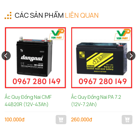
CÁC SẢN PHẨM
LIÊN QUAN
Ắc Quy Đồng Nai CMF
Ắc Quy Đồng Nai PA 7.2
44B20R (12V-43Ah)
(12V-7.2Ah)
100.000đ
260.000đ