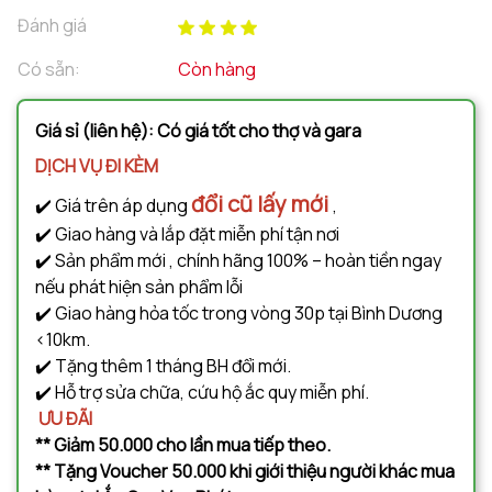
Đánh giá
Có sẵn:
Còn hàng
Giá sỉ (liên hệ): Có giá tốt cho thợ và gara
DỊCH VỤ ĐI KÈM
đổi cũ lấy mới
✔️ Giá trên áp dụng
,
✔️ Giao hàng và lắp đặt miễn phí tận nơi
✔️ Sản phẩm mới , chính hãng 100% – hoàn tiền ngay
nếu phát hiện sản phẩm lỗi
✔️ Giao hàng hỏa tốc trong vòng 30p tại Bình Dương
<10km.
✔️ Tặng thêm 1 tháng BH đổi mới.
✔️ Hỗ trợ sửa chữa, cứu hộ ắc quy miễn phí.
ƯU ĐÃI
** Giảm 50.000 cho lần mua tiếp theo.
** Tặng Voucher 50.000 khi giới thiệu người khác mua