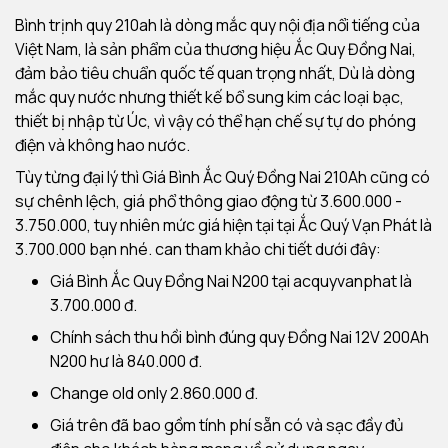
Bình trịnh quy 210ah là dòng mắc quy nội địa nổi tiếng của
Việt Nam, là sản phẩm của thương hiệu Ắc Quy Đồng Nai,
đảm bảo tiêu chuẩn quốc tế quan trọng nhất, Dù là dòng
mắc quy nước nhưng thiết kế bổ sung kim các loại bạc,
thiết bị nhập từ Úc, vì vậy có thể hạn chế sự tự do phóng
điện và không hao nước.
Tùy từng đại lý thì Giá Bình Ắc Quý Đồng Nai 210Ah cũng có
sự chênh lệch, giá phổ thông giao động từ 3.600.000 -
3.750.000, tuy nhiên mức giá hiện tại tại Ắc Quý Vạn Phát là
3.700.000 bạn nhé. can tham khảo chi tiết dưới đây:
Giá Bình Ắc Quy Đồng Nai N200 tại acquyvanphat là
3.700.000 đ.
Chính sách thu hồi bình đúng quy Đồng Nai 12V 200Ah
N200 hư là 840.000 đ.
Change old only 2.860.000 đ.
Giá trên đã bao gồm tính phí sẵn có và sạc đầy đủ