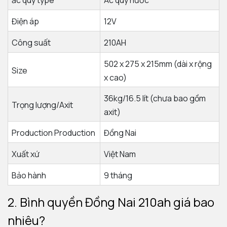
Điện áp
12V
Công suất
210AH
502 x 275 x 215mm (dài x rộng
Size
x cao)
36kg/16.5 lít (chưa bao gồm
Trọng lượng/Axit
axit)
Production Production
Đồng Nai
Xuất xứ
Việt Nam
Bảo hành
9 tháng
2. Bình quyền Đồng Nai 210ah giá bao
nhiêu?