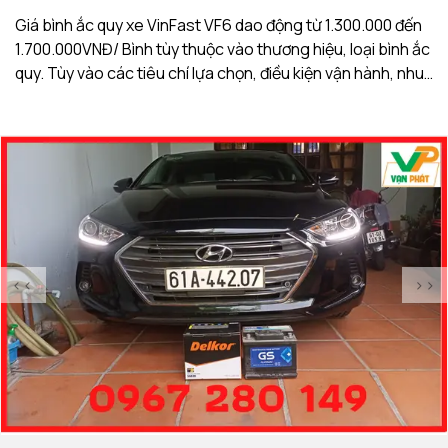
Giá bình ắc quy xe VinFast VF6 dao động từ 1.300.000 đến
Gi
1.700.000VNĐ/ Bình tùy thuộc vào thương hiệu, loại bình ắc
1.
quy. Tùy vào các tiêu chí lựa chọn, điều kiện vận hành, nhu
qu
cầu sử dụng của khách hàng. Ắc Quy Vạn Phát tự hào là
c
đơn vị hàng đầu về giá bình ắc quy xe VinFast VF6
đơ
<<
>>