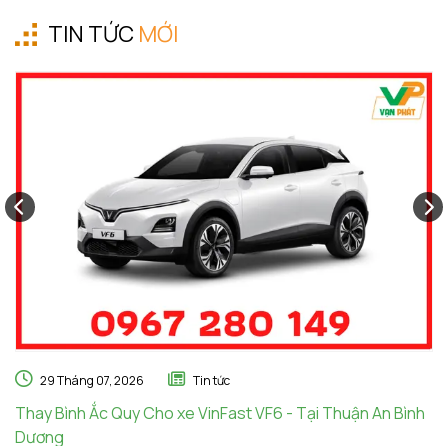
TIN TỨC
MỚI
29 Tháng 07, 2026
Tin tức
Thay Bình Ắc Quy Cho xe VinFast VF6 - Tại Thuận An Bình
Th
Dương
A