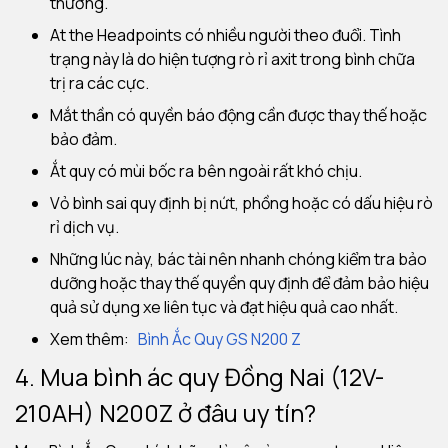
thường.
At the Headpoints có nhiều người theo đuổi.
Tình
trạng này là do hiện tượng rò rỉ axit trong bình chữa
trị ra các cực.
Mắt thần có quyền báo động cần được thay thế hoặc
bảo đảm.
Ắt quy có mùi bốc ra bên ngoài rất khó chịu.
Vỏ bình sai quy định bị nứt, phồng hoặc có dấu hiệu rò
rỉ dịch vụ.
Những lúc này, bác tài nên nhanh chóng kiểm tra bảo
dưỡng hoặc thay thế quyền quy định để đảm bảo hiệu
quả sử dụng xe liên tục và đạt hiệu quả cao nhất.
Xem thêm:
Bình Ắc Quy GS N200
Z
4. Mua bình ác quy Đồng Nai (12V-
210AH) N200Z ở đâu uy tín?