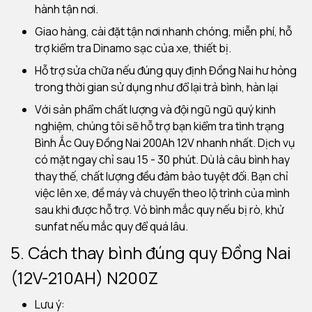
hành tận nơi.
Giao hàng, cài đặt tận nơi nhanh chóng, miễn phí, hỗ
trợ kiểm tra Dinamo sạc của xe, thiết bị.
Hỗ trợ sửa chữa nếu đúng quy định Đồng Nai hư hỏng
trong thời gian sử dụng như đổ lại trả bình, hàn lại
Với sản phẩm chất lượng và đội ngũ ngũ quý kinh
nghiệm, chúng tôi sẽ hỗ trợ bạn kiểm tra tình trạng
Bình Ắc Quy Đồng Nai 200Ah 12V nhanh nhất.
Dịch vụ
có mặt ngay chỉ sau 15 - 30 phút.
Dù là câu bình hay
thay thế, chất lượng đều đảm bảo tuyệt đối.
Bạn chỉ
việc lên xe, đề máy và chuyển theo lộ trình của mình
sau khi được hỗ trợ.
Vỏ bình mắc quy nếu bị rò, khử
sunfat nếu mắc quy để quá lâu.
5. Cách thay bình đúng quy Đồng Nai
(12V-210AH) N200Z
Lưu ý: