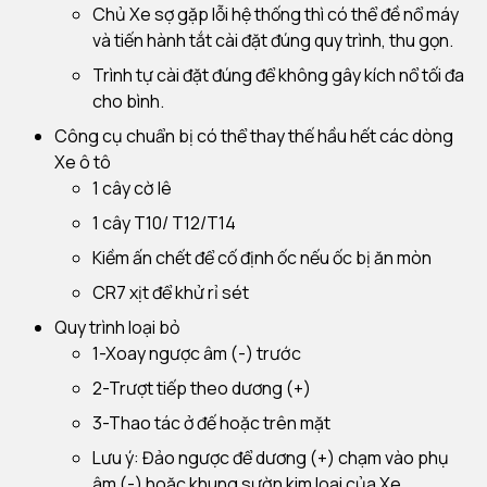
Chủ Xe sợ gặp lỗi hệ thống thì có thể đề nổ máy
và tiến hành tắt cài đặt đúng quy trình, thu gọn.
Trình tự cài đặt đúng để không gây kích nổ tối đa
cho bình.
Công cụ chuẩn bị có thể thay thế hầu hết các dòng
Xe ô tô
1 cây cờ lê
1 cây T10/ T12/T14
Kiềm ấn chết để cố định ốc nếu ốc bị ăn mòn
CR7 xịt để khử rỉ sét
Quy trình loại bỏ
1-Xoay ngược âm (-) trước
2-Trượt tiếp theo dương (+)
3-Thao tác ở đế hoặc trên mặt
Lưu ý: Đảo ngược để dương (+) chạm vào phụ
âm (-) hoặc khung sườn kim loại của Xe