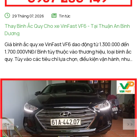
29 Tháng 07, 2026
Tin tức
Thay Bình Ắc Quy Cho xe VinFast VF6 - Tại Thuận An Bình
Th
Dương
A
Giá bình ắc quy xe VinFast VF6 dao động từ 1.300.000 đến
Gi
1.700.000VNĐ/ Bình tùy thuộc vào thương hiệu, loại bình ắc
1.
quy. Tùy vào các tiêu chí lựa chọn, điều kiện vận hành, nhu
qu
cầu sử dụng của khách hàng. Ắc Quy Vạn Phát tự hào là
c
đơn vị hàng đầu về giá bình ắc quy xe VinFast VF6
đơ
<<
>>