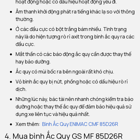
hoạt động hoặc có dấu hiệu hoạt động yếu đi.
Âm thanh khởi động phát ra tiếng khác lạ so với thông
thường.
Ở các đầu cực có bột trắng bám nhiều. Tình trạng
này là do hiện tượng rò rỉ axit trong bình ắc quy ra các
đầu cực.
Mắt thần có các báo động ắc quy cần được thay thế
hay bảo dưỡng.
Ắc quy có mùi bốc ra bên ngoài rất khó chịu.
Vỏ bình ắc quy bị nứt, phồng hoặc có dấu hiệu rò rỉ
dịch.
Những lúc này, bác tài nên nhanh chóng kiểm tra bảo
dưỡng hoặc thay thế ắc quy để đảm bảo hiệu quả sử
dụng xe liên tục và hiệu quả nhất.
Xem thêm:
Bình Ắc Quy ENIMAC CMF 8
5D26R
4. Mua bình Ắc Quy GS MF 85D26R