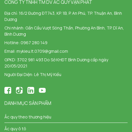
CÔNG TY TNHH TM DV ẮC QUY VẠN PHÁT
Địa chỉ:
16/2 Đường ĐT743, KP. 1B, P. An Phú, TP. Thuận An, Bình
Dương
Chi nhánh:
Gần Cầu Vượt Sóng Thần, Phường An Bình, TP. Dĩ An,
Bình Dương
Hotline:
0967 280 149
Email:
mykieu.lt.0709@gmail.com
GPKD: 3702 981 493 Do Sở KHĐT Bình Dương cấp ngày
20/05/2021
Người Đại Diện: Lê Thị Mỹ Kiều
DANH MỤC SẢN PHẨM
Ắc quy theo thương hiệu
Ắc quy ô tô