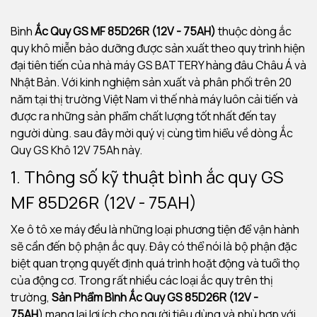
Bình
Ắc Quy GS MF 85D26R (12V - 75AH)
thuộc dòng ắc
quy khô miễn bảo dưỡng được sản xuất theo quy trình hiện
đại tiên tiến của nhà máy GS BATTERY hàng đâu Châu Á và
Nhật Bản. Với kinh nghiệm sản xuất và phân phối trên 20
năm tại thị trường Việt Nam vì thế nhà máy luôn cải tiến và
được ra những sản phẩm chất lượng tốt nhất đến tay
người dùng. sau đây mời quý vị cùng tìm hiểu về dòng Ắc
Quy GS Khô 12V 75Ah này.
1. Thông số kỹ thuật bình ắc quy GS
MF 85D26R (12V - 75AH)
Xe ô tô xe máy đều là những loại phương tiện để vận hành
sẽ cần đến bộ phận ắc quy. Đây có thể nói là bộ phận đặc
biệt quan trọng quyết định quá trình hoặt động và tuổi thọ
của động cơ. Trong rất nhiều các loại ắc quy trên thị
trường,
Sản Phẩm Bình Ắc Quy GS 85D26R (12V -
75AH
)
mang lại lợi ích cho người tiêu dùng và phù hợp với