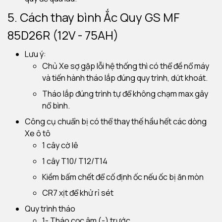
5. Cách thay bình Ắc Quy GS MF
85D26R (12V - 75AH)
Lưu ý:
Chủ Xe sợ gặp lỗi hệ thống thì có thể đề nổ máy
và tiến hành tháo lắp đúng quy trình, dứt khoát.
Tháo lắp đúng trình tự để không chạm max gây
nổ bình.
Công cụ chuẩn bị có thể thay thế hầu hết các dòng
Xe ô tô
1 cây cờ lê
1 cây T10/ T12/T14
Kiềm bấm chết để cố định ốc nếu ốc bị ăn mòn
CR7 xịt để khử rỉ sét
Quy trình tháo
1- Tháo cọc âm (-) trước