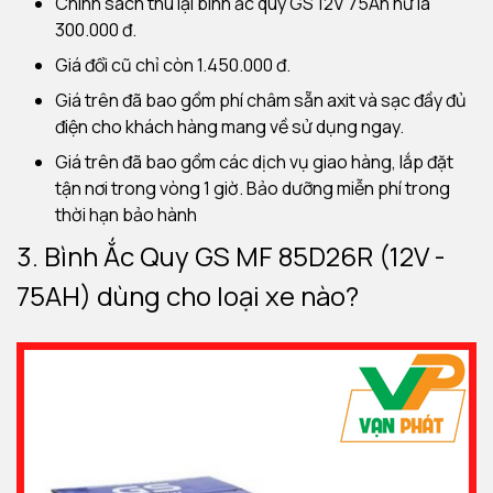
Chính sách thu lại bình ắc quy GS 12V 75Ah hư là
300.000 đ.
Giá đổi cũ chỉ còn 1.450.000 đ.
Giá trên đã bao gồm phí châm sẵn axit và sạc đầy đủ
điện cho khách hàng mang về sử dụng ngay.
Giá trên đã bao gồm các dịch vụ giao hàng, lắp đặt
tận nơi trong vòng 1 giờ. Bảo dưỡng miễn phí trong
thời hạn bảo hành
3. Bình Ắc Quy GS MF 85D26R (12V -
75AH) dùng cho loại xe nào?