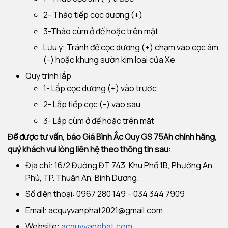
2- Tháo tiếp cọc dương (+)
3-Tháo cùm ở đế hoặc trên mặt
Lưu ý: Tránh để cọc dương (+) chạm vào cọc âm
(-) hoặc khung sườn kim loại của Xe
Quy trình lắp
1- Lắp cọc dương (+) vào trước
2- Lắp tiếp cọc (-) vào sau
3- Lắp cùm ở đế hoặc trên mặt
Để được tư vấn, báo Giá Bình Ắc Quy GS 75Ah chính hãng,
quý khách vui lòng liên hệ theo thông tin sau:
Địa chỉ: 16/2 Đường ĐT 743, Khu Phố 1B, Phường An
Phú, TP. Thuận An, Bình Dương.
Số điện thoại: 0967 280 149 – 034 344 7909
Email:
acquyvanphat2021@gmail.com
Website:
acquyvanphat.com