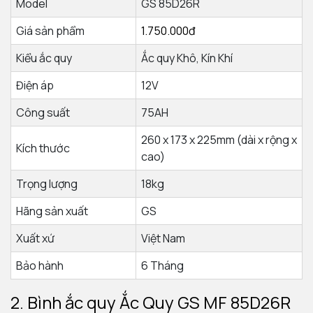
Model
GS 85D26R
Giá sản phẩm
1.750.000đ
Kiểu ắc quy
Ắc quy Khô, Kín Khí
Điện áp
12V
Công suất
75AH
260 x 173 x 225mm (dài x rộng x
Kích thước
cao)
Trọng lượng
18kg
Hãng sản xuất
GS
Xuất xứ
Việt Nam
Bảo hành
6 Tháng
2. Bình ắc quy
Ắc Quy GS MF 85D26R