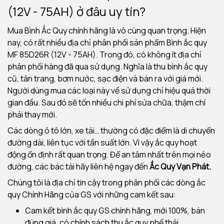
(12V - 75AH) ở đâu uy tín?
Mua Bình Ắc Quy chính hãng là vô cùng quan trọng. Hiện
nay, có rất nhiều địa chỉ phân phối sản phẩm Bình ắc quy
MF 85D26R (12V - 75AH). Trong đó, có không ít địa chỉ
phân phối hàng đã qua sử dụng. Nghĩa là thu bình ắc quy
cũ, tân trang, bơm nước, sạc điện và bán ra với giá mới.
Người dùng mua các loại này về sử dụng chỉ hiệu quả thời
gian đầu. Sau đó sẽ tốn nhiều chi phí sửa chữa, thậm chí
phải thay mới.
Các dòng ô tô lớn, xe tải… thường có đặc điểm là di chuyển
đường dài, liên tục với tần suất lớn. Vì vậy ắc quy hoạt
động ổn định rất quan trọng. Để an tâm nhất trên mọi nẻo
đường, các bác tài hãy liên hệ ngay đến
Ắc Quy Vạn Phát.
Chúng tôi là địa chỉ tin cậy trong phân phối các dòng ắc
quy Chính Hãng của GS với những cam kết sau:
Cam kết bình ắc quy GS chính hãng, mới 100%, bán
đúng giá, có chính sách thu ắc quy phế thải.