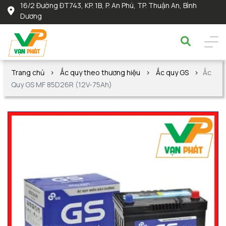
16/2 Đường ĐT743, KP. 1B, P. An Phú, TP. Thuận An, Bình
Dương
Trang chủ
Ắc quy theo thương hiệu
Ắc quy GS
Ắc
Quy GS MF 85D26R (12V-75Ah)