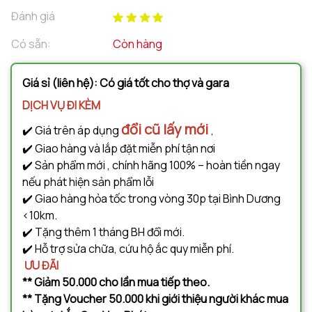
Đánh giá
Có sẵn:
Còn hàng
Giá sỉ (liên hệ): Có giá tốt cho thợ và gara
DỊCH VỤ ĐI KÈM
đổi cũ lấy mới
✔️ Giá trên áp dụng
,
✔️ Giao hàng và lắp đặt miễn phí tận nơi
✔️ Sản phẩm mới , chính hãng 100% – hoàn tiền ngay
nếu phát hiện sản phẩm lỗi
✔️ Giao hàng hỏa tốc trong vòng 30p tại Bình Dương
<10km.
✔️ Tặng thêm 1 tháng BH đổi mới.
✔️ Hỗ trợ sửa chữa, cứu hộ ắc quy miễn phí.
ƯU ĐÃI
** Giảm 50.000 cho lần mua tiếp theo.
** Tặng Voucher 50.000 khi giới thiệu người khác mua