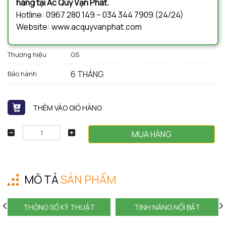
hàng tại Ắc Quy Vạn Phát.
Hotline: 0967 280 149 – 034 344 7909 (24/24)
Website: www.acquyvanphat.com
Thương hiệu
GS
6 THÁNG
Bảo hành
THÊM VÀO GIỎ HÀNG
MUA HÀNG
MÔ TẢ
SẢN PHẨM
THÔNG SỐ KỸ THUẬT
TINH NĂNG NỔI BẬT