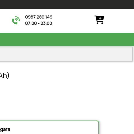
0967 280 149
07:00 - 23:00
Ah)
à gara