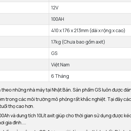
12V
100AH
410 x 176 x 213mm (dài x rộng x cao)
17kg (Chưa bao gồm axit)
GS
Việt Nam
6 Tháng
 theo những nhà máy tại Nhật Bản. Sản phẩm GS luôn được đánh 
m trong các môi trường mô phỏng rất khắc nghiệt. Tại đây các y
uổi thọ cao hơn.
0Ah và dung tích 10Lít axit giúp cho thời gian sử dụng được kéo 
i gia đình....