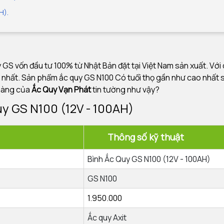
H).
GS vốn đầu tư 100% từ Nhật Bản đặt tại Việt Nam sản xuất. Với
 nhất. Sản phẩm ắc quy GS N100 Có tuổi thọ gần như cao nhất s
 hàng của
Ắc Quy Vạn Phát
tin tường như vậy?
quy GS N100 (12V - 100AH)
ên
Thông số k
Bình Ắc Quy GS N100 (12V - 100AH)
GS N100
1.950.000
Ắc quy Axit