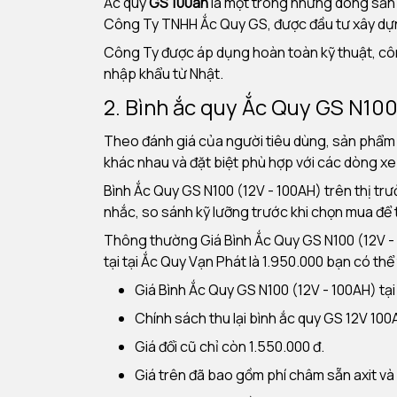
Ắc quy
GS 100ah
là một trong những dòng sản 
Công Ty TNHH Ắc Quy GS, được đầu tư xây dự
Công Ty được áp dụng hoàn toàn kỹ thuật, cô
nhập khẩu từ Nhật.
2. Bình ắc quy
Ắc Quy GS N100 
Theo đánh giá của người tiêu dùng, sản phẩm Ắ
khác nhau và đặt biệt phù hợp với các dòng xe 
Bình Ắc Quy GS N100 (12V - 100AH) trên thị tr
nhắc, so sánh kỹ lưỡng trước khi chọn mua để
Thông thường Giá Bình Ắc Quy GS N100 (12V - 
tại tại Ắc Quy Vạn Phát là 1.950.000 bạn có thể
Giá Bình Ắc Quy GS N100 (12V - 100AH) tại
Chính sách thu lại bình ắc quy GS 12V 100
Giá đổi cũ chỉ còn 1.550.000 đ.
Giá trên đã bao gồm phí châm sẵn axit v