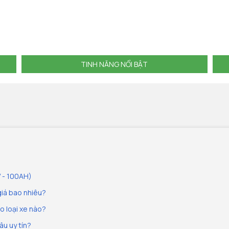
TINH NĂNG NỔI BẬT
V - 100AH)
giá bao nhiêu?
o loại xe nào?
âu uy tín?