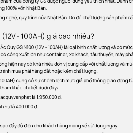
phẩm của công ty GS được người dùng yêu thích nhất. Dành cho
ng 100% vốn Nhật Bản.
ng nghệ, quy trình của Nhật Bản. Do đó chất lượng sản phẩm r
(12V - 100AH) giá bao nhiêu?
c Quy GS N100 (12V - 100AH) là loại bình chất lượng và có mức
có công xuất lớn như container, xe khách, tàu thuyền, máy phát 
ường hiện nay có khá nhiều đơn vị cung cấp với chất lượng và m
 tránh mua phải hàng đắt hoặc kém chất lượng.
100AH) cũng có sự chênh lệch mực giá phổ thông giao động từ 1
 tham khảo chi tiết dưới đây:
 acquyvanphat là 1.950.000 đ.
Ah hư là 400.000 đ.
à sạc đầy đủ điện cho khách hàng mang về sử dụng ngay.