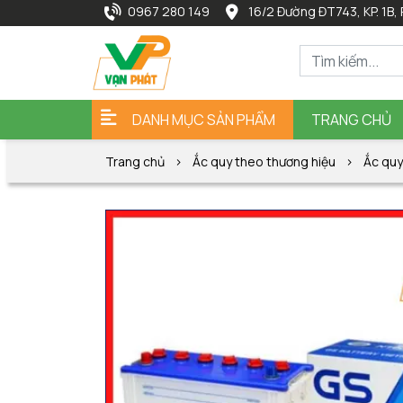
0967 280 149
16/2 Đường ĐT743, KP. 1B, 
DANH MỤC SẢN PHẨM
TRANG CHỦ
Trang chủ
Ắc quy theo thương hiệu
Ắc quy