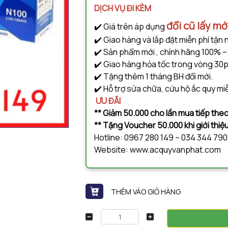
DỊCH VỤ ĐI KÈM
đổi cũ lấy mớ
✔️ Giá trên áp dụng
✔️ Giao hàng và lắp đặt miễn phí tận 
✔️ Sản phẩm mới , chính hãng 100% –
✔️ Giao hàng hỏa tốc trong vòng 30p
✔️ Tặng thêm 1 tháng BH đổi mới.
✔️ Hỗ trợ sửa chữa, cứu hộ ắc quy miễ
ƯU ĐÃI
** Giảm 50.000 cho lần mua tiếp theo
** Tặng Voucher 50.000 khi giới thi
Hotline: 0967 280 149 – 034 344 79
Website: www.acquyvanphat.com
THÊM VÀO GIỎ HÀNG