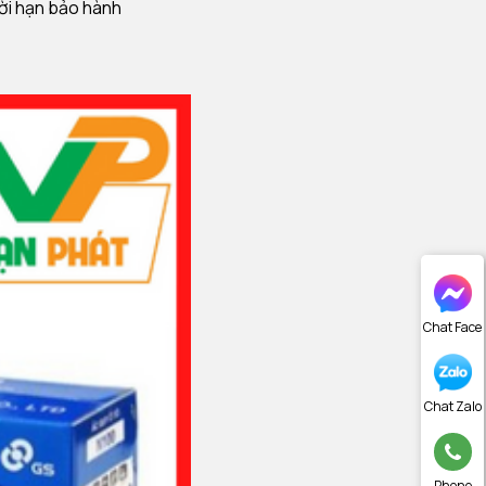
hời hạn bảo hành
Chat Face
Chat Zalo
Phone