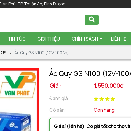
P. An Phú, TP. Thuận An, Bình Dương
TIN TỨC
GIỚI THIỆU
CHÍNH SÁCH
LIÊN HỆ
 GS
Ắc Quy GS N100 (12V-100Ah)
Ắc Quy GS N100 (12V-100
Giá :
1.550.000đ
Đánh giá
Có sẵn:
Còn hàng
Giá sỉ (liên hệ): Có giá tốt cho thợ v