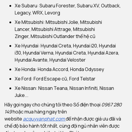
Xe Subaru: Subaru Forester, Subaru XV, Outback,
Legacy, WRX, Levorg
Xe Mitsubishi: Mitsubishi Jolie, Mitsubishi
Lancer, Mitsubishi Attrage, Mitsubishi
Zinger, Mitsubishi Outlander thế hệ cũ
Xe Hyundai: Hyundai Creta, Hyundai i20, Hyundai
i30, Hyundai Verna, Hyundai Creta, Hyundai Azera,
Hyundai Avante, Hyundai Veloster
Xe Honda: Honda Accord, Honda Odyssey
Xe Ford: Ford Escape cũ, Ford Telstar
Xe Nissan: Nissan Teana, Nissan Infiniti, Nissan
Juke...
Hãy gọi ngay cho chúng tôi theo Số điện thoại
0967 280
149
hoặc mua hàng ngay trên
website
acquyvanphat.com
để nhận được giá ưu đãi và
chế độ bảo hành tốt nhất, cùng đội ngủ nhân viên được