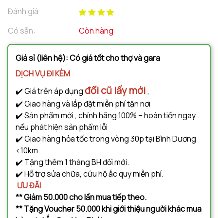
Đánh giá
Có sẵn:
Còn hàng
Giá sỉ (liên hệ): Có giá tốt cho thợ và gara
DỊCH VỤ ĐI KÈM
đổi cũ lấy mới
✔️ Giá trên áp dụng
,
✔️ Giao hàng và lắp đặt miễn phí tận nơi
✔️ Sản phẩm mới , chính hãng 100% – hoàn tiền ngay
nếu phát hiện sản phẩm lỗi
✔️ Giao hàng hỏa tốc trong vòng 30p tại Bình Dương
<10km.
✔️ Tặng thêm 1 tháng BH đổi mới.
✔️ Hỗ trợ sửa chữa, cứu hộ ắc quy miễn phí.
ƯU ĐÃI
** Giảm 50.000 cho lần mua tiếp theo.
** Tặng Voucher 50.000 khi giới thiệu người khác mua