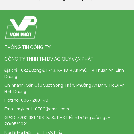
THÔNG TIN CÔNG TY
CÔNG TY TNHH TM DV ẮC QUY VẠN PHÁT
Địa chỉ:
16/2 Đường ĐT743, KP. 1B, P. An Phú, TP. Thuận An, Bình
Dương
Chi nhánh:
Gần Cầu Vượt Sóng Thần, Phường An Bình, TP. Dĩ An,
Bình Dương
Hotline:
0967 280 149
Email:
mykieu.lt.0709@gmail.com
GPKD: 3702 981 493 Do Sở KHĐT Bình Dương cấp ngày
20/05/2021
Người Đại Diện: Lê Thị Mỹ Kiều