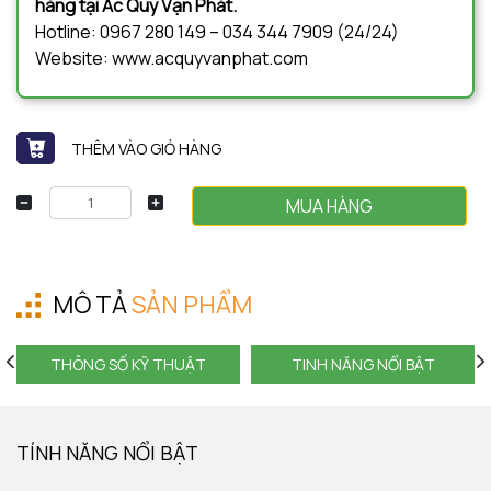
hàng tại Ắc Quy Vạn Phát.
Hotline: 0967 280 149 – 034 344 7909 (24/24)
Website: www.acquyvanphat.com
THÊM VÀO GIỎ HÀNG
MUA HÀNG
MÔ TẢ
SẢN PHẨM
THÔNG SỐ KỸ THUẬT
TINH NĂNG NỔI BẬT
TÍNH NĂNG NỔI BẬT