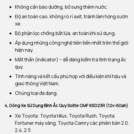
Không cần bảo dưỡng, bổ sung thêm nước.
Độ an toàn cao, không rò rỉ axit, tránh làm hỏng sườn
xe.
Bộ phận lọc chống bắt lửa, an toàn khi sử dụng.
Áp dụng những công nghệ tiên tiến nhất trên thế giới
hiện nay.
Mắt thần (indicator) – dễ dàng kiểm tra tình trạng ắc
quy.
Tính năng và kết cấu phù hợp với điều kiện khí hậu và
giao thông Việt Nam.
Chủng loại đa dạng.
4, Dòng Xe Sử Dụng Bình Ắc Quy Solite CMF 65D23R (12v-60ah)
Xe Toyota: Toyota Hilux, Toyota Rush, Toyota
Fortuner máy xăng, Toyota Camry các phiên bản 2.0,
2.4, 2.5