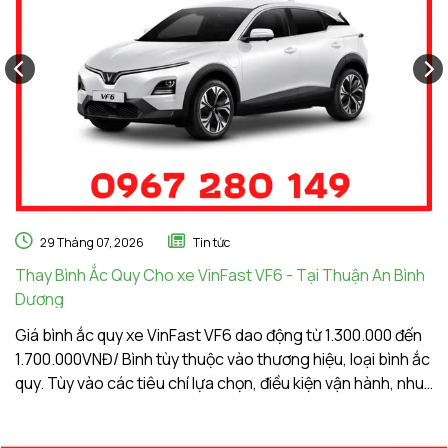
29 Tháng 07, 2026
Tin tức
Thay Bình Ắc Quy Cho xe VinFast VF6 - Tại Thuận An Bình
Th
Dương
A
Giá bình ắc quy xe VinFast VF6 dao động từ 1.300.000 đến
Gi
1.700.000VNĐ/ Bình tùy thuộc vào thương hiệu, loại bình ắc
1.
quy. Tùy vào các tiêu chí lựa chọn, điều kiện vận hành, nhu
qu
cầu sử dụng của khách hàng. Ắc Quy Vạn Phát tự hào là
c
đơn vị hàng đầu về giá bình ắc quy xe VinFast VF6
đơ