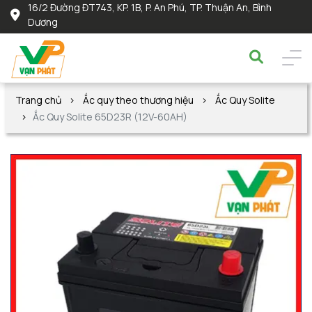
16/2 Đường ĐT743, KP. 1B, P. An Phú, TP. Thuận An, Bình
Dương
Trang chủ
Ắc quy theo thương hiệu
Ắc Quy Solite
Ắc Quy Solite 65D23R (12V-60AH)