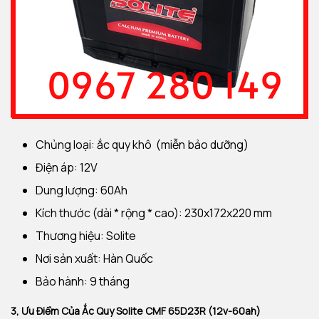
Chủng loại: ắc quy khô (miễn bảo dưỡng)
Điện áp: 12V
Dung lượng: 60Ah
Kích thước (dài * rộng * cao): 230x172x220 mm
Thương hiệu: Solite
Nơi sản xuất: Hàn Quốc
Bảo hành: 9 tháng
3, Ưu Điểm Của
Ắc Quy
Solite CMF 65D23R (12v-60ah)