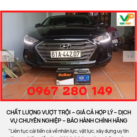
đơn vị hàng đầu về giá bình ắc quy xe VinFast VF6
đơ
<<
>>
CHẤT LƯỢNG VƯỢT TRỘI – GIÁ CẢ HỢP LÝ – DỊCH
VỤ CHUYÊN NGHIỆP – BẢO HÀNH CHÍNH HÃNG
"Liên tục cải tiến cả về nhân lực, vật lực, xây dựng uy tín