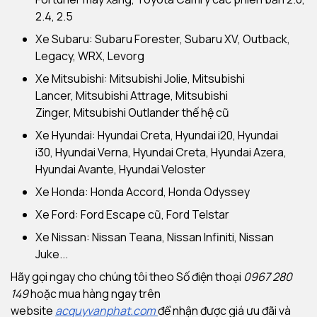
2.4, 2.5
Xe Subaru: Subaru Forester, Subaru XV, Outback,
Legacy, WRX, Levorg
Xe Mitsubishi: Mitsubishi Jolie, Mitsubishi
Lancer, Mitsubishi Attrage, Mitsubishi
Zinger, Mitsubishi Outlander thế hệ cũ
Xe Hyundai: Hyundai Creta, Hyundai i20, Hyundai
i30, Hyundai Verna, Hyundai Creta, Hyundai Azera,
Hyundai Avante, Hyundai Veloster
Xe Honda: Honda Accord, Honda Odyssey
Xe Ford: Ford Escape cũ, Ford Telstar
Xe Nissan: Nissan Teana, Nissan Infiniti, Nissan
Juke...
Hãy gọi ngay cho chúng tôi theo Số điện thoại
0967 280
149
hoặc mua hàng ngay trên
website
acquyvanphat.com
để nhận được giá ưu đãi và