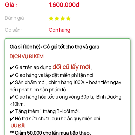
Giá :
1.600.000đ
Đánh giá
Có sẵn:
Còn hàng
Giá sỉ (liên hệ): Có giá tốt cho thợ và gara
DỊCH VỤ ĐI KÈM
đổi cũ lấy mới
✔️ Giá trên áp dụng
,
✔️ Giao hàng và lắp đặt miễn phí tận nơi
✔️ Sản phẩm mới , chính hãng 100% – hoàn tiền ngay
nếu phát hiện sản phẩm lỗi
✔️ Giao hàng hỏa tốc trong vòng 30p tại Bình Dương
<10km.
✔️ Tặng thêm 1 tháng BH đổi mới.
✔️ Hỗ trợ sửa chữa, cứu hộ ắc quy miễn phí.
ƯU ĐÃI
** Giảm 50.000 cho lần mua tiếp theo.