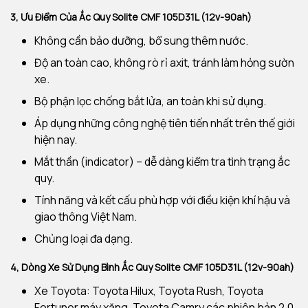
3, Ưu Điểm Của
Ắc Quy
Solite CMF 105D31L (12v-90ah)
Không cần bảo dưỡng, bổ sung thêm nước.
Độ an toàn cao, không rò rỉ axit, tránh làm hỏng sườn
xe.
Bộ phận lọc chống bắt lửa, an toàn khi sử dụng.
Áp dụng những công nghệ tiên tiến nhất trên thế giới
hiện nay.
Mắt thần (indicator) – dễ dàng kiểm tra tình trạng ắc
quy.
Tính năng và kết cấu phù hợp với điều kiện khí hậu và
giao thông Việt Nam.
Chủng loại đa dạng.
4, Dòng Xe Sử Dụng Bình Ắc Quy Solite CMF 105D31L (12v-90ah)
Xe Toyota: Toyota Hilux, Toyota Rush, Toyota
Fortuner máy xăng, Toyota Camry các phiên bản 2.0,