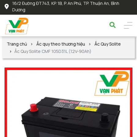
16/2 Đường ĐT743, KP. 1B, P. An Phú, TP. Thuận An, Bình
Dương
Trang chủ
Ắc quy theo thương hiệu
Ắc Quy Solite
Ắc Quy Solite CMF 105D31L (12V-90Ah)