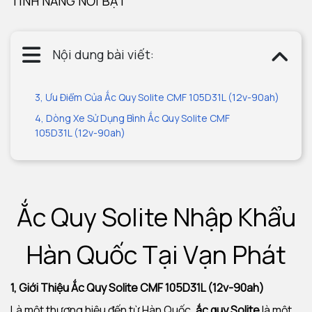
TÍNH NĂNG NỔI BẬT
Nội dung bài viết:
3, Ưu Điểm Của Ắc Quy Solite CMF 105D31L (12v-90ah)
4, Dòng Xe Sử Dụng Bình Ắc Quy Solite CMF
105D31L (12v-90ah)
Ắc Quy Solite Nhập Khẩu
Hàn Quốc Tại Vạn Phát
1, Giới Thiệu Ắc Quy Solite CMF 105D31L (12v-90ah)
Là một thương hiệu đến từ Hàn Quốc,
ắc quy Solite
là một