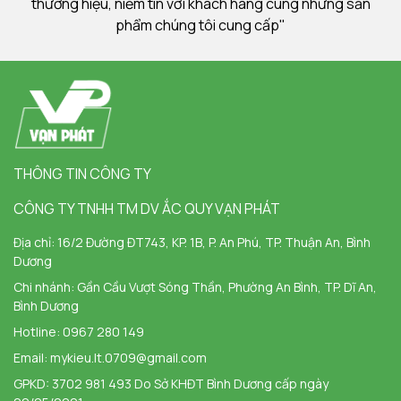
thương hiệu, niềm tin với khách hàng cùng những sản
phẩm chúng tôi cung cấp"
THÔNG TIN CÔNG TY
CÔNG TY TNHH TM DV ẮC QUY VẠN PHÁT
Địa chỉ:
16/2 Đường ĐT743, KP. 1B, P. An Phú, TP. Thuận An, Bình
Dương
Chi nhánh:
Gần Cầu Vượt Sóng Thần, Phường An Bình, TP. Dĩ An,
Bình Dương
Hotline:
0967 280 149
Email:
mykieu.lt.0709@gmail.com
GPKD: 3702 981 493 Do Sở KHĐT Bình Dương cấp ngày