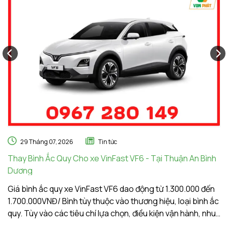
29 Tháng 07, 2026
Tin tức
Thay Bình Ắc Quy Cho xe VinFast VF6 - Tại Thuận An Bình
Th
Dương
A
Giá bình ắc quy xe VinFast VF6 dao động từ 1.300.000 đến
Gi
1.700.000VNĐ/ Bình tùy thuộc vào thương hiệu, loại bình ắc
1.
quy. Tùy vào các tiêu chí lựa chọn, điều kiện vận hành, nhu
qu
cầu sử dụng của khách hàng. Ắc Quy Vạn Phát tự hào là
c