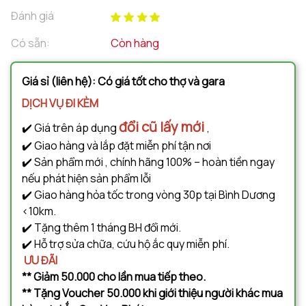
Đánh giá
Có sẵn:
Còn hàng
Giá sỉ (liên hệ): Có giá tốt cho thợ và gara
DỊCH VỤ ĐI KÈM
đổi cũ lấy mới
✔️ Giá trên áp dụng
,
✔️ Giao hàng và lắp đặt miễn phí tận nơi
✔️ Sản phẩm mới , chính hãng 100% – hoàn tiền ngay
nếu phát hiện sản phẩm lỗi
✔️ Giao hàng hỏa tốc trong vòng 30p tại Bình Dương
<10km.
✔️ Tặng thêm 1 tháng BH đổi mới.
✔️ Hỗ trợ sửa chữa, cứu hộ ắc quy miễn phí.
ƯU ĐÃI
** Giảm 50.000 cho lần mua tiếp theo.
** Tặng Voucher 50.000 khi giới thiệu người khác mua