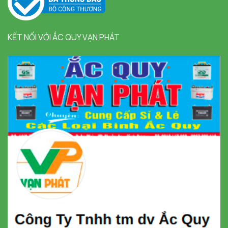
KẾT NỐI VỚI ẮC QUY VẠN PHÁT