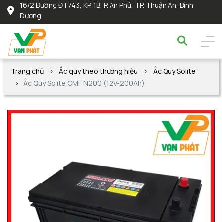
16/2 Đường ĐT743, KP. 1B, P. An Phú, TP. Thuận An, Bình
Dương
Trang chủ
Ắc quy theo thương hiệu
Ắc Quy Solite
Ắc Quy Solite CMF N200 (12V-200Ah)