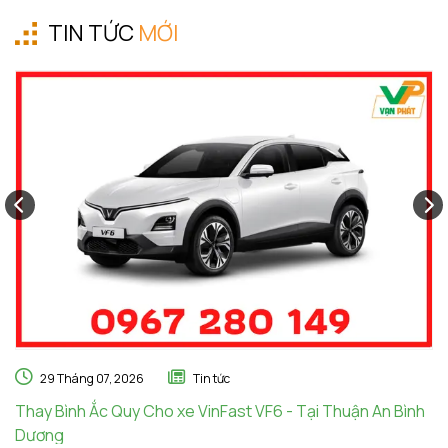
TIN TỨC
MỚI
29 Tháng 07, 2026
Tin tức
Thay Bình Ắc Quy Cho xe VinFast VF6 - Tại Thuận An Bình
Th
Dương
A