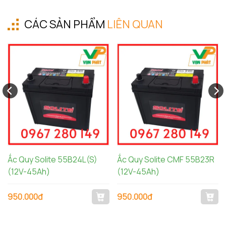
CÁC SẢN PHẨM
LIÊN QUAN
Ắc Quy Solite 55B24L(S)
Ắc Quy Solite CMF 55B23R
(12V-45Ah)
(12V-45Ah)
950.000đ
950.000đ