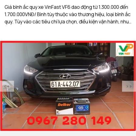
Giá bình ắc quy xe VinFast VF6 dao động từ 1.300.000 đến
Gi
1.700.000VNĐ/ Bình tùy thuộc vào thương hiệu, loại bình ắc
1.
quy. Tùy vào các tiêu chí lựa chọn, điều kiện vận hành, nhu
qu
cầu sử dụng của khách hàng. Ắc Quy Vạn Phát tự hào là
c
đơn vị hàng đầu về giá bình ắc quy xe VinFast VF6
đơ
<<
>>