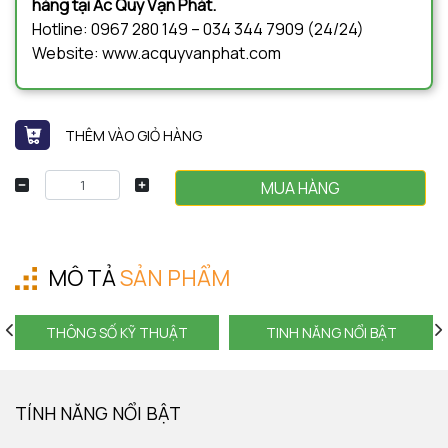
hàng tại Ắc Quy Vạn Phát.
Hotline: 0967 280 149 – 034 344 7909 (24/24)
Website: www.acquyvanphat.com
THÊM VÀO GIỎ HÀNG
MUA HÀNG
MÔ TẢ
SẢN PHẨM
THÔNG SỐ KỸ THUẬT
TINH NĂNG NỔI BẬT
TÍNH NĂNG NỔI BẬT