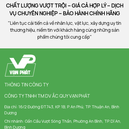
CHẤT LƯỢNG VƯỢT TRỘI – GIÁ CẢ HỢP LÝ – DỊCH
VỤ CHUYÊN NGHIỆP – BẢO HÀNH CHÍNH HÃNG
"Liên tục cải tiến cả về nhân lực, vật lực, xây dựng uy tín
thương hiệu, niềm tin với khách hàng cùng những sản
phẩm chúng tôi cung cấp"
THÔNG TIN CÔNG TY
CÔNG TY TNHH TM DV ẮC QUY VẠN PHÁT
Địa chỉ:
16/2 Đường ĐT743, KP. 1B, P. An Phú, TP. Thuận An, Bình
Dương
Chi nhánh:
Gần Cầu Vượt Sóng Thần, Phường An Bình, TP. Dĩ An,
Bình Dương