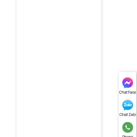
Chat Face
Chat Zalo
Phone