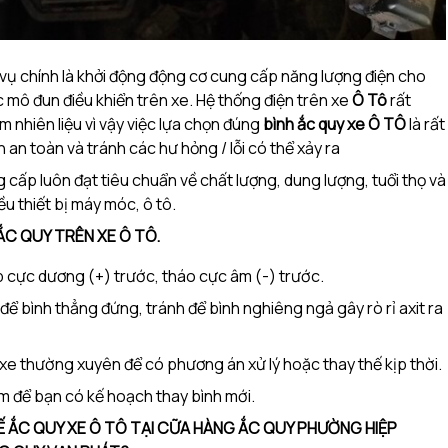
ệm vụ chính là khởi động động cơ cung cấp năng lượng điện cho
 mô đun điều khiển trên xe. Hệ thống điện trên xe
Ô Tô
rất
 nhiên liệu vì vậy việc lựa chọn đúng
bình ắc quy xe Ô TÔ
là rất
an toàn và tránh các hư hỏng / lỗi có thể xảy ra
cấp luôn đạt tiêu chuẩn về chất lượng, dung lượng, tuổi thọ và
u thiết bị máy móc, ô tô.
ẮC QUY TRÊN XE Ô TÔ
.
ắp cực dương (+) trước, tháo cực âm (-) trước.
 để bình thẳng đứng, tránh để bình nghiêng ngả gây rò rỉ axit ra
 xe thường xuyên để có phương án xử lý hoặc thay thế kịp thời.
m để bạn có kế hoạch thay bình mới.
Ế ẮC QUY XE Ô TÔ TẠI CỮA HÀNG ẮC QUY
PHƯỜNG HIỆP