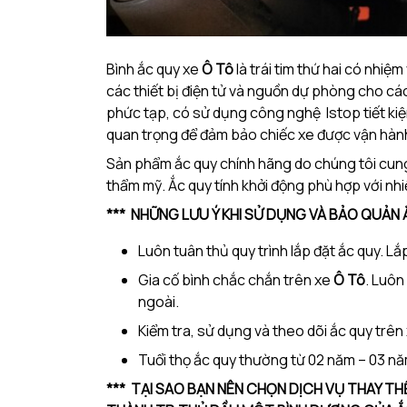
Bình ắc quy xe
Ô Tô
là trái tim thứ hai có nhi
các thiết bị điện tử và nguồn dự phòng cho các
phức tạp, có sử dụng công nghệ Istop tiết kiệm
quan trọng để đảm bảo chiếc xe được vận hành 
Sản phẩm ắc quy chính hãng do chúng tôi cung 
thẩm mỹ. Ắc quy tính khởi động phù hợp với nhiề
*** NHỮNG LƯU Ý KHI SỬ DỤNG VÀ BẢO QUẢN 
Luôn tuân thủ quy trình lắp đặt ắc quy. L
Gia cố bình chắc chắn trên xe
Ô Tô
. Luôn
ngoài.
Kiểm tra, sử dụng và theo dõi ắc quy trên
Tuổi thọ ắc quy thường từ 02 năm – 03 nă
*** TẠI SAO BẠN NÊN CHỌN DỊCH VỤ THAY TH