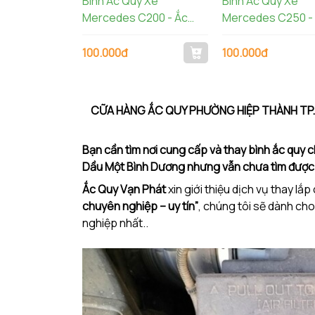
Bình Ắc Quy Xe
Bình Ắc Quy Xe
Mercedes C200 - Ắc
Mercedes C250 -
Quy Varta 70AH AGM
Quy Varta LN3
LN3 570901076
100.000đ
100.000đ
CỮA HÀNG ẮC QUY PHƯỜNG HIỆP THÀNH TP. 
Bạn cần tìm nơi cung cấp và thay bình ắc quy 
Dầu Một Bình Dương nhưng vẫn chưa tìm được ho
Ắc Quy Vạn Phát
xin giới thiệu dịch vụ thay lắ
chuyên nghiệp – uy tín”
, chúng tôi sẽ dành c
nghiệp nhất..