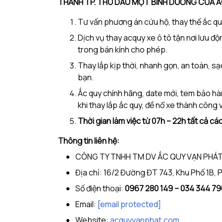
THÀNH TP. THỦ DẦU MỘT BÌNH DƯƠNG
CỦA Ắ
Tư vấn phương án cứu hộ, thay thế ắc quy
Dịch vụ thay acquy xe ô tô tận nơi lưu đ
trong bán kính cho phép.
Thay lắp kịp thời, nhanh gọn, an toàn, s
bạn.
Ắc quy chính hãng, date mới, tem bảo h
khi thay lắp ắc quy, đề nổ xe thành công
Thời gian làm việc từ 07h – 22h tất cả cá
Thông tin liên hệ:
CÔNG TY TNHH TM DV ẮC QUY VẠN PHÁ
Địa chỉ: 16/2 Đường ĐT 743, Khu Phố 1B,
Số điện thoại:
0967 280 149 – 034 344 7
Email:
[email protected]
Website:
acquyvanphat.com