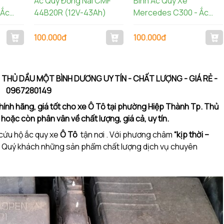
Ắc Quy Đồng Nai CMF
Bình Ắc Quy Xe
 Ắc
44B20R (12V-43Ah)
Mercedes C300 - Ắc
Quy Varta LN3
100.000đ
100.000đ
THỦ DẦU MỘT BÌNH DƯƠNG UY TÍN - CHẤT LƯỢNG - GIÁ RẺ -
0967280149
chính hãng, giá tốt cho xe Ô Tô tại phường Hiệp Thành Tp. Thủ
ặc còn phân vân về chất lượng, giá cả, uy tín.
p cứu hộ ắc quy xe
Ô Tô
tận nơi . Với phương châm
“kịp thời –
ho Quý khách những sản phẩm chất lượng dịch vụ chuyên