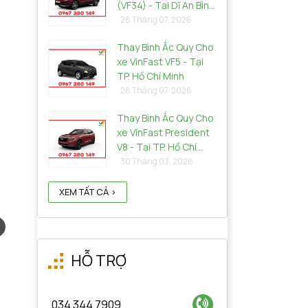
(VF34) - Tại Dĩ An Bình
Dương
28 Tháng 07, 2026
Thay Bình Ắc Quy Cho
xe VinFast VF5 - Tại
TP. Hồ Chí Minh
28 Tháng 07, 2026
Thay Bình Ắc Quy Cho
xe VinFast President
V8 - Tại TP. Hồ Chí
Minh
30 Tháng 03, 2026
XEM TẤT CẢ >
HỖ TRỢ
034 344 7909