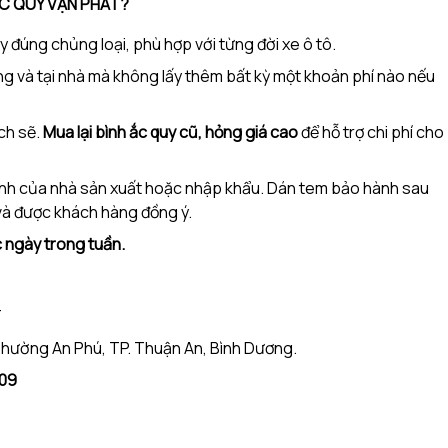
C QUY VẠN PHÁT?
 đúng chủng loại, phù hợp với từng đời xe ô tô.
ộng và tại nhà mà không lấy thêm bất kỳ một khoản phí nào nếu
ạch sẽ.
Mua lại bình ắc quy cũ, hỏng giá cao
để hỗ trợ chi phí cho
ành của nhà sản xuất hoặc nhập khẩu. Dán tem bảo hành sau
 và được khách hàng đồng ý.
c ngày trong tuần.
T
 Phường An Phú, TP. Thuận An, Bình Dương.
909