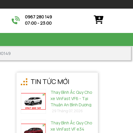
0967 280 149
07:00 - 23:00
280149
TIN TỨC MỚI
Thay Bình Ắc Quy Cho
xe VinFast VF6 - Tại
Thuận An Bình Dương
29 Tháng 07, 2026
Thay Bình Ắc Quy Cho
xe VinFast VF e34