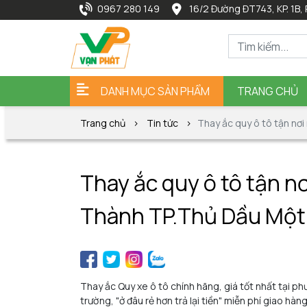
0967 280 149
16/2 Đường ĐT743, KP. 1B, 
DANH MỤC SẢN PHẨM
TRANG CHỦ
Trang chủ
Tin tức
Thay ắc quy ô tô tận nơ
Thay ắc quy ô tô tận n
Thành TP.Thủ Dầu Một
Thay ắc Quy xe ô tô chính hãng, giá tốt nhất tại p
trường, "ở đâu rẻ hơn trả lại tiền" miễn phí giao hà