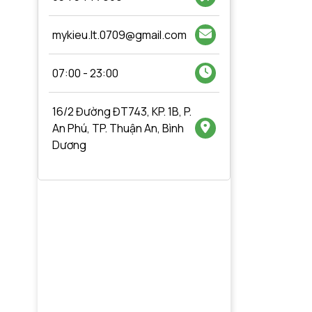
Bình Ắc Quy Xe
ẮC QUY KÍN KHÍ (VRLA
Bình
Mercedes A180 - Ắc Quy
AGM) LONG 6V-
CP1
Varta 70AH AGM LN3
5Ah(20HR), WP5-6, F1
mykieu.lt.0709@gmail.com
570901076
100.000đ
120.000đ
230
07:00 - 23:00
16/2 Đường ĐT743, KP. 1B, P.
An Phú, TP. Thuận An, Bình
Dương