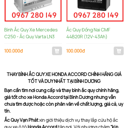
Bình Ắc Quy Xe Mercedes
Ắc Quy Đồng Nai CMF
C250 - Ắc Quy Varta LN3
44B20R (12V-43Ah)
100.000đ
100.000đ
THAY BÌNH ẮC QUY XE HONDA ACCORD CHÍNH HÃNG GIÁ
TỐT VÀ DUY NHẤT TẠI BÌNH DƯƠNG
Bạn cần tìm nơi cung cấp và thay bình ắc quy chính hãng,
giá tốt cho xe Honda Accord tại Bình Dương nhưng vẫn
chưa tìm được hoặc còn phân vân về chất lượng, giá cả, uy
tín.
Ắc Quy Vạn Phát
xin giới thiệu dịch vụ thay lắp cứu hộ ắc
quy xe ô tô
Honda Accord
tận nơi. Với phương châm
“kịp