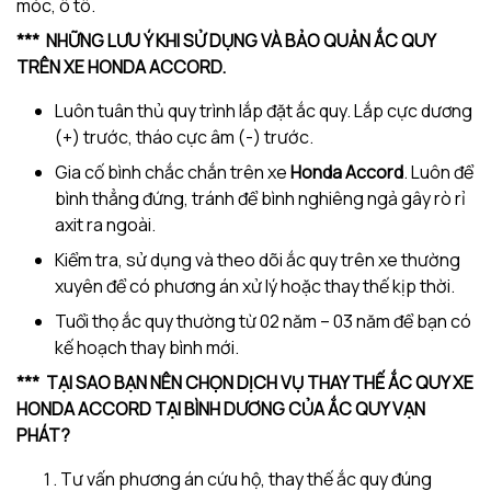
móc, ô tô.
*** NHỮNG LƯU Ý KHI SỬ DỤNG VÀ BẢO QUẢN ẮC QUY
TRÊN XE
HONDA ACCORD
.
Luôn tuân thủ quy trình lắp đặt ắc quy. Lắp cực dương
(+) trước, tháo cực âm (-) trước.
Gia cố bình chắc chắn trên xe
Honda Accord
. Luôn để
bình thẳng đứng, tránh để bình nghiêng ngả gây rò rỉ
axit ra ngoài.
Kiểm tra, sử dụng và theo dõi ắc quy trên xe thường
xuyên để có phương án xử lý hoặc thay thế kịp thời.
Tuổi thọ ắc quy thường từ 02 năm – 03 năm để bạn có
kế hoạch thay bình mới.
*** TẠI SAO BẠN NÊN CHỌN DỊCH VỤ THAY THẾ ẮC QUY XE
HONDA ACCORD
TẠI BÌNH DƯƠNG CỦA ẮC QUY VẠN
PHÁT?
Tư vấn phương án cứu hộ, thay thế ắc quy đúng