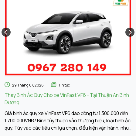
29 Tháng 07, 2026
Tin tức
Thay Bình Ắc Quy Cho xe VinFast VF6 - Tại Thuận An Bình
Th
Dương
A
Giá bình ắc quy xe VinFast VF6 dao động từ 1.300.000 đến
Gi
1.700.000VNĐ/ Bình tùy thuộc vào thương hiệu, loại bình ắc
1.
quy. Tùy vào các tiêu chí lựa chọn, điều kiện vận hành, nhu
qu
cầu sử dụng của khách hàng. Ắc Quy Vạn Phát tự hào là
c