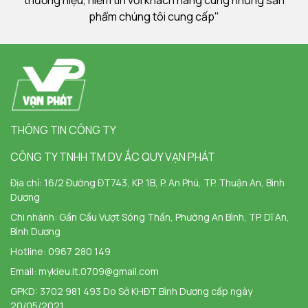
phẩm chúng tôi cung cấp"
THÔNG TIN CÔNG TY
CÔNG TY TNHH TM DV ẮC QUY VẠN PHÁT
Địa chỉ:
16/2 Đường ĐT743, KP. 1B, P. An Phú, TP. Thuận An, Bình
Dương
Chi nhánh:
Gần Cầu Vượt Sóng Thần, Phường An Bình, TP. Dĩ An,
Bình Dương
Hotline:
0967 280 149
Email:
mykieu.lt.0709@gmail.com
GPKD: 3702 981 493 Do Sở KHĐT Bình Dương cấp ngày
20/05/2021