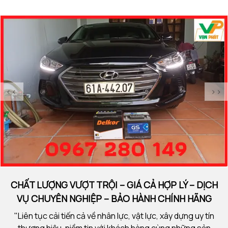
<<
>>
CHẤT LƯỢNG VƯỢT TRỘI – GIÁ CẢ HỢP LÝ – DỊCH
VỤ CHUYÊN NGHIỆP – BẢO HÀNH CHÍNH HÃNG
"Liên tục cải tiến cả về nhân lực, vật lực, xây dựng uy tín
thương hiệu, niềm tin với khách hàng cùng những sản