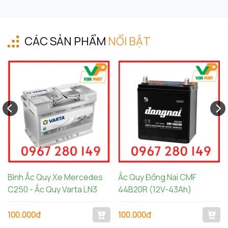
đơn vị hàng đầu về giá bình ắc quy xe VinFast VF6
đơ
CÁC SẢN PHẨM
NỔI BẬT
Bình Ắc Quy Xe Mercedes
Ắc Quy Đồng Nai CMF
C250 - Ắc Quy Varta LN3
44B20R (12V-43Ah)
100.000đ
100.000đ