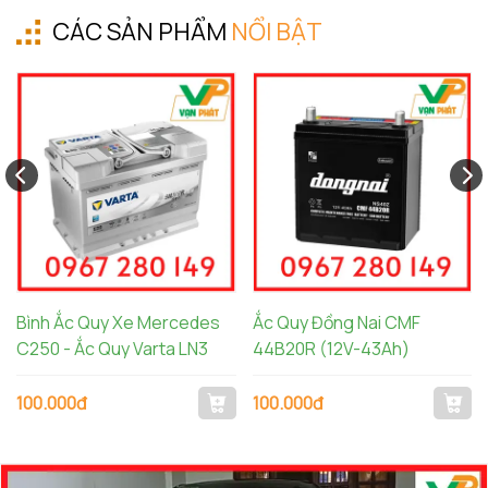
CÁC SẢN PHẨM
NỔI BẬT
Bình Ắc Quy Xe Mercedes
Ắc Quy Đồng Nai CMF
C250 - Ắc Quy Varta LN3
44B20R (12V-43Ah)
100.000đ
100.000đ