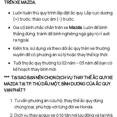
TRÊN XE MAZDA.
Luôn tuân thủ quy trình lắp đặt ắc quy. Lắp cực dương
(+) trước, tháo cực âm (-) trước.
Gia cố bình chắc chắn trên xe
Mazda
. Luôn để bình
thẳng đứng, tránh để bình nghiêng ngả gây rò rỉ axit
ra ngoài.
Kiểm tra, sử dụng và theo dõi ắc quy trên xe thường
xuyên để có phương án xử lý hoặc thay thế kịp thời.
Tuổi thọ ắc quy thường từ 02 năm – 03 năm để bạn có
kế hoạch thay bình mới.
*** TẠI SAO BẠN NÊN CHỌN DỊCH VỤ THAY THẾ ẮC QUY XE
MAZDA TẠI TP. THỦ DẦU MỘT, BÌNH DƯƠNG CỦA ẮC QUY
VẠN PHÁT?
Tư vấn phương án cứu hộ, thay thế ắc quy đúng
chủng loại, phù hợp với từng đời xe Honda.
Dịch vụ thay acquy xe ô tô tận nơi lưu động và tại nhà