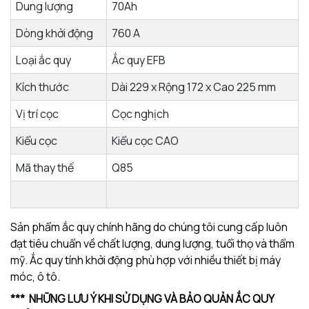
Dung lượng
70Ah
Dòng khởi động
760 A
Loại ắc quy
Ắc quy EFB
Kích thước
Dài 229 x Rộng 172 x Cao 225 mm
Vị trí cọc
Cọc nghịch
Kiểu cọc
Kiểu cọc CAO
Mã thay thế
Q85
Sản phẩm ắc quy chính hãng do chúng tôi cung cấp luôn
đạt tiêu chuẩn về chất lượng, dung lượng, tuổi thọ và thẩm
mỹ. Ắc quy tính khởi động phù hợp với nhiều thiết bị máy
móc, ô tô.
*** NHỮNG LƯU Ý KHI SỬ DỤNG VÀ BẢO QUẢN ẮC QUY