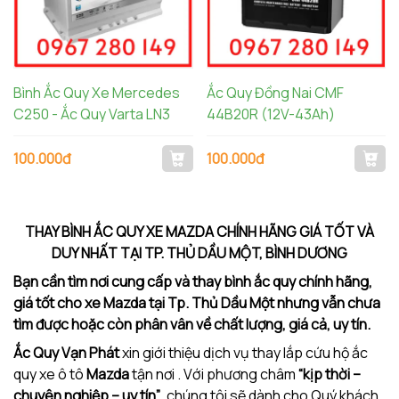
Bình Ắc Quy Xe Mercedes
Ắc Quy Đồng Nai CMF
C250 - Ắc Quy Varta LN3
44B20R (12V-43Ah)
100.000đ
100.000đ
THAY BÌNH ẮC QUY XE MAZDA CHÍNH HÃNG GIÁ TỐT VÀ
DUY NHẤT TẠI TP. THỦ DẦU MỘT, BÌNH DƯƠNG
Bạn cần tìm nơi cung cấp và thay bình ắc quy chính hãng,
giá tốt cho xe Mazda tại Tp. Thủ Dầu Một nhưng vẫn chưa
tìm được hoặc còn phân vân về chất lượng, giá cả, uy tín.
Ắc Quy Vạn Phát
xin giới thiệu dịch vụ thay lắp cứu hộ ắc
quy xe ô tô
Mazda
tận nơi . Với phương châm
“kịp thời –
chuyên nghiệp – uy tín”
, chúng tôi sẽ dành cho Quý khách