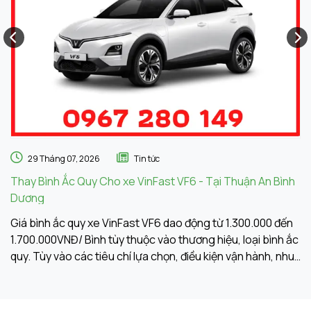
29 Tháng 07, 2026
Tin tức
Thay Bình Ắc Quy Cho xe VinFast VF6 - Tại Thuận An Bình
Th
Dương
A
Giá bình ắc quy xe VinFast VF6 dao động từ 1.300.000 đến
Gi
1.700.000VNĐ/ Bình tùy thuộc vào thương hiệu, loại bình ắc
1.
quy. Tùy vào các tiêu chí lựa chọn, điều kiện vận hành, nhu
qu
cầu sử dụng của khách hàng. Ắc Quy Vạn Phát tự hào là
c
đơn vị hàng đầu về giá bình ắc quy xe VinFast VF6
đơ