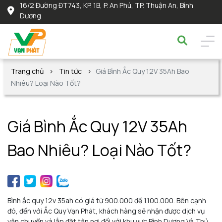
16/2 Đường ĐT743, KP. 1B, P. An Phú, TP. Thuận An, Bình
Dương
Trang chủ
Tin tức
Giá Bình Ắc Quy 12V 35Ah Bao
Nhiêu? Loại Nào Tốt?
Giá Bình Ắc Quy 12V 35Ah
Bao Nhiêu? Loại Nào Tốt?
Bình ắc quy 12v 35ah có giá từ 900.000 để 1.100.000. Bên cạnh
đó, đến với Ắc Quy Vạn Phát, khách hàng sẽ nhận được dịch vụ
vận chuyển và lắp đặt tận nơi đối với khu vực Bình Dương Và Thủ