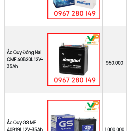
Ắc Quy Đồng Nai
CMF 40B20L 12V-
950.000
35Ah
Ắc Quy GS MF
40B19L 12V-35Ah
1.000.000