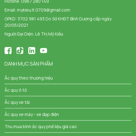
Hotline:
0967 280 149
Email:
mykieu.lt.0709@gmail.com
GPKD: 3702 981 493 Do Sở KHĐT Bình Dương cấp ngày
20/05/2021
Người Đại Diện: Lê Thị Mỹ Kiều
DANH MỤC SẢN PHẨM
Ắc quy theo thương hiệu
Ắc quy ô tô
Ắc quy xe tải
Ắc quy xe máy - xe đạp điện
Thu mua bình ắc quy phế liệu giá cao