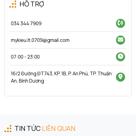
HỖ TRỢ
034 344 7909
mykieu.lt.0709@gmail.com
07:00 - 23:00
16/2 Đường ĐT743, KP. 1B, P. An Phú, TP. Thuận
An, Bình Dương
TIN TỨC
LIÊN QUAN