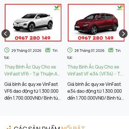
29 Tháng 07, 2026
Tin
28 Tháng 07, 2026
Tin
tức
tức
Thay Bình Ắc Quy Cho xe
Thay Bình Ắc Quy Cho xe
VinFast VF6 - Tại Thuận An
VinFast VF e34 (VF34) - Tại
Bình Dương
Dĩ An Bình Dương
Giá bình ắc quy xe VinFast
Giá bình ắc quy xe VinFast
VF6 dao động từ 1.300.000
e34 dao động từ 1.300.000
đến 1.700.000VNĐ/ Bình tùy
đến 1.700.000VNĐ/ Bình tùy
thuộc vào thương hiệu, loại
thuộc vào thương hiệu, loại
bình ắc quy. Tùy vào các
bình ắc quy. Tùy vào các
tiêu chí lựa chọn, điều kiện
tiêu chí lựa chọn, điều kiện
vận hành, nhu cầu sử dụng
vận hành, nhu cầu sử dụng
CÁC SẢN PHẨM
NỔI BẬT