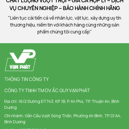
CHẤT LƯỢNG VƯỢT TRỘI – GIÁ CẢ HỢP LÝ – DỊCH
VỤ CHUYÊN NGHIỆP – BẢO HÀNH CHÍNH HÃNG
"Liên tục cải tiến cả về nhân lực, vật lực, xây dựng uy tín
thương hiệu, niềm tin với khách hàng cùng những sản
phẩm chúng tôi cung cấp"
THÔNG TIN CÔNG TY
CÔNG TY TNHH TM DV ẮC QUY VẠN PHÁT
Địa chỉ:
16/2 Đường ĐT743, KP. 1B, P. An Phú, TP. Thuận An, Bình
Dương
Chi nhánh:
Gần Cầu Vượt Sóng Thần, Phường An Bình, TP. Dĩ An,
Bình Dương