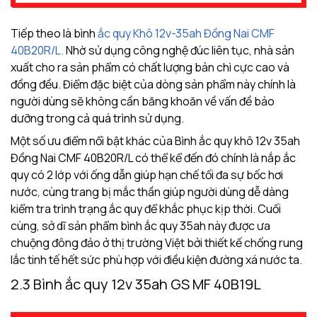
Tiếp theo là bình
ắc quy Khô 12v-35ah Đồng Nai CMF
40B20R/L.
Nhờ sử dụng công nghệ đúc liên tục, nhà sản
xuất cho ra sản phẩm có chất lượng bản chì cực cao và
đồng đều. Điểm đặc biệt của dòng sản phẩm này chính là
người dùng sẽ không cần băng khoăn về vấn đề bảo
dưỡng trong cả quá trình sử dụng.
Một số ưu điểm nổi bật khác của Bình ắc quy khô 12v 35ah
Đồng Nai CMF 40B20R/L có thể kể đến đó chính là nắp ắc
quy có 2 lớp với ống dẫn giúp hạn chế tối đa sự bốc hơi
nước, cùng trang bị mắc thần giúp người dùng dễ dàng
kiểm tra trình trạng ắc quy để khắc phục kịp thời. Cuối
cùng, sở dĩ sản phẩm bình ắc quy 35ah này được ưa
chuộng đông đảo ở thị trường Việt bởi thiết kế chống rung
lắc tinh tế hết sức phù hợp với điều kiện đường xá nước ta.
2.3 Bình ắc quy 12v 35ah GS MF 40B19L