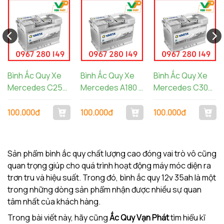
Bình Ắc Quy Xe
Bình Ắc Quy Xe
Bình Ắc Quy Xe
Mercedes C250
Mercedes A180 -
Mercedes C300
- Ắc Quy Varta
Ắc Quy Varta
- Ắc Quy Varta
LN3
70AH AGM LN3
LN3
100.000đ
100.000đ
100.000đ
570901076
Sản phẩm bình ắc quy chất lượng cao đóng vai trò vô cũng
quan trọng giúp cho quá trình hoạt động máy móc diện ra
trơn tru và hiệu suất. Trong đó, bình ắc quy 12v 35ah là một
trong những dòng sản phẩm nhận được nhiều sự quan
tâm nhất của khách hàng.
Trong bài viết này, hãy cũng
Ắc Quy Vạn Phát
tìm hiểu kĩ