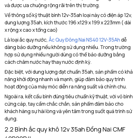
và được ưa chuộng rộng rãi trên thị trường.
Về thông số kỹ thuật bình 12v-35ah loại này có điện áp 12v,
dung lượng 35ah, kích thước 196 x129 x 199 x 223mm ( dài
x rộng x cao x tổng cao)
Là loại ắc quy nước,
Ắc Quy Đông Nai NS40 12V-35Ah
dễ
dàng bảo dưỡng nếu không sử dụng nhiều. Trong trường
hợp sử dụng nhiều người dùng có thể bảo dưỡng bằng
cách châm nước hay thay nước định kỳ.
Đặc biệt, với dung lượng đạt chuẩn 35ah, sản phẩm có khả
năng khởi động nhanh và mạnh, giúp đảm bảo quy trình
hoạt động của máy móc diễn ra năng suất và chỉnh chu.
Ngoài ra, kết cấu bình đúng tiêu chuẩn kỹ thuật, với vỏ bình
cứng cáp, tay cầm chắc chắn, sản phẩm đảm bảo cho
khách hàng sự hài lòng và yên tâm trong suốt quá trình sử
dụng.
2.2 Bình ắc quy khô 12v 35ah Đồng Nai CMF