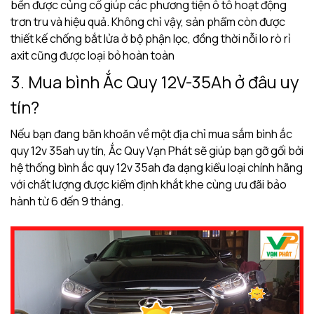
bền được củng cố giúp các phương tiện ô tô hoạt động
trơn tru và hiệu quả. Không chỉ vậy, sản phẩm còn được
thiết kế chống bắt lửa ở bộ phận lọc, đồng thời nỗi lo rò rỉ
axit cũng được loại bỏ hoàn toàn
3. Mua bình Ắc Quy 12V-35Ah ở đâu uy
tín?
Nếu bạn đang băn khoăn về một địa chỉ mua sắm bình ắc
quy 12v 35ah uy tín, Ắc Quy Vạn Phát sẽ giúp bạn gỡ gối bởi
hệ thống bình ắc quy 12v 35ah đa dạng kiểu loại chính hãng
với chất lượng được kiểm định khắt khe cùng ưu đãi bảo
hành từ 6 đến 9 tháng.